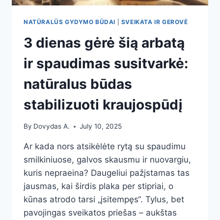
NATŪRALŪS GYDYMO BŪDAI
|
SVEIKATA IR GEROVĖ
3 dienas gėrė šią arbatą
ir spaudimas susitvarkė:
natūralus būdas
stabilizuoti kraujospūdį
By
Dovydas A.
July 10, 2025
Ar kada nors atsikėlėte rytą su spaudimu
smilkiniuose, galvos skausmu ir nuovargiu,
kuris nepraeina? Daugeliui pažįstamas tas
jausmas, kai širdis plaka per stipriai, o
kūnas atrodo tarsi „įsitempęs“. Tylus, bet
pavojingas sveikatos priešas – aukštas