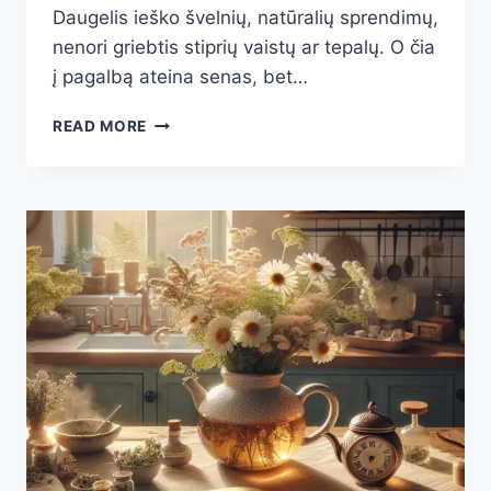
Daugelis ieško švelnių, natūralių sprendimų,
nenori griebtis stiprių vaistų ar tepalų. O čia
į pagalbą ateina senas, bet…
MEDAUS
READ MORE
IR
DRUSKOS
MIŠINYS
RIEŠO
SKAUSMUI:
NATŪRALI
PAGALBA,
KURI
STEBINA
REZULTATAIS