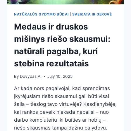
NATŪRALŪS GYDYMO BŪDAI
|
SVEIKATA IR GEROVĖ
Medaus ir druskos
mišinys riešo skausmui:
natūrali pagalba, kuri
stebina rezultatais
By
Dovydas A.
July 10, 2025
Ar kada nors pagalvojai, kad sprendimas
įkyrėjusiam riešo skausmui gali būti visai
šalia – tiesiog tavo virtuvėje? Kasdienybėje,
kai rankos beveik niekada nepailsi – nuo
darbo kompiuteriu iki buities ar hobių –
riešo skausmas tampa dažnu palydovu.