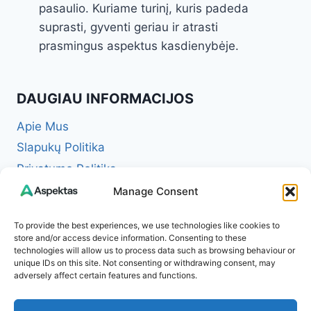
pasaulio. Kuriame turinį, kuris padeda
suprasti, gyventi geriau ir atrasti
prasmingus aspektus kasdienybėje.
DAUGIAU INFORMACIJOS
Apie Mus
Slapukų Politika
Privatumo Politika
Redakcinė politika + Klaidų taisymo politika
Manage Consent
Reklamos ir partnerystės politika
To provide the best experiences, we use technologies like cookies to
Atsakomybės apribojimas (Disclaimer)
store and/or access device information. Consenting to these
technologies will allow us to process data such as browsing behaviour or
Naudojimosi taisyklės (Terms of Service)
unique IDs on this site. Not consenting or withdrawing consent, may
Kontaktai
adversely affect certain features and functions.