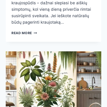
kraujospūdis – dažnai slepiasi be aiškių
simptomų, kol vieną dieną priverčia rimtai
susirūpinti sveikata. Jei ieškote natūralių
būdų pagerinti kraujotaką…
3
READ MORE
DIENAS
GĖRĖ
ŠIĄ
ARBATĄ
IR
SPAUDIMAS
SUSITVARKĖ:
NATŪRALUS
BŪDAS
STABILIZUOTI
KRAUJOSPŪDĮ