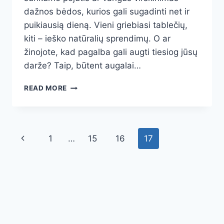
dažnos bėdos, kurios gali sugadinti net ir
puikiausią dieną. Vieni griebiasi tablečių,
kiti – ieško natūralių sprendimų. O ar
žinojote, kad pagalba gali augti tiesiog jūsų
darže? Taip, būtent augalai…
3
READ MORE
STEBUKLINGI
AUGALAI
VIRŠKINIMUI:
KAIP
Page
Previous
1
…
15
16
17
NATŪRALIAI
SUMAŽINTI
navigation
Page
PILVO
PŪTIMĄ
IR
PAGERINTI
SAVIJAUTĄ