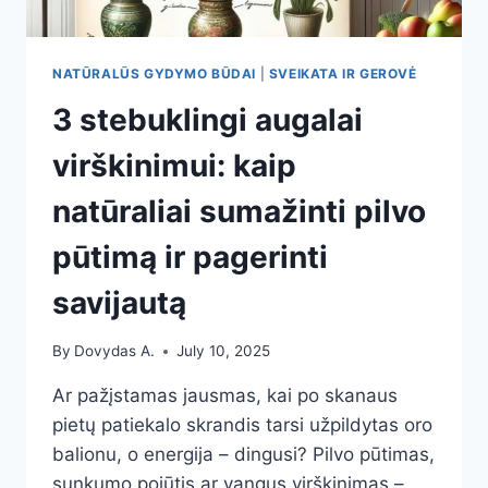
NATŪRALŪS GYDYMO BŪDAI
|
SVEIKATA IR GEROVĖ
3 stebuklingi augalai
virškinimui: kaip
natūraliai sumažinti pilvo
pūtimą ir pagerinti
savijautą
By
Dovydas A.
July 10, 2025
Ar pažįstamas jausmas, kai po skanaus
pietų patiekalo skrandis tarsi užpildytas oro
balionu, o energija – dingusi? Pilvo pūtimas,
sunkumo pojūtis ar vangus virškinimas –