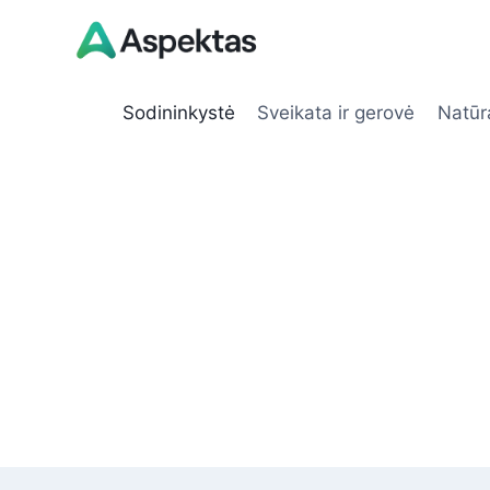
Skip
to
content
Sodininkystė
Sveikata ir gerovė
Natūr