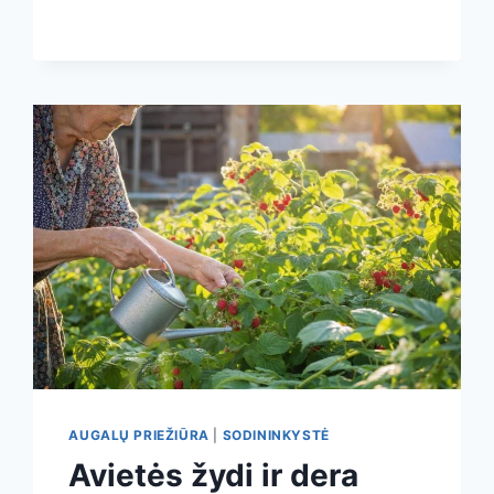
SODUI:
KAIP
JĄ
NAUDOTI,
KAD
DERLIUS
AUGTŲ,
O
DIRVA
NENUSKURSTŲ
AUGALŲ PRIEŽIŪRA
|
SODININKYSTĖ
Avietės žydi ir dera