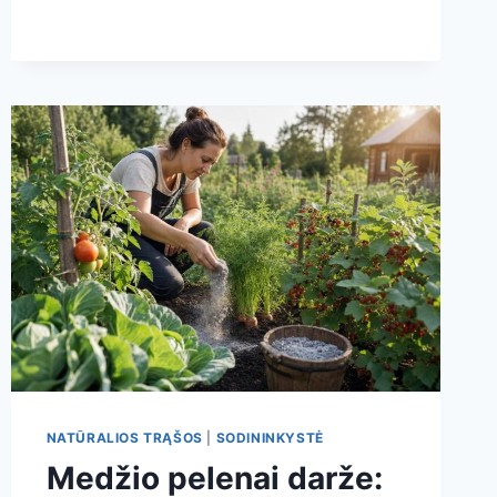
MOČIUTĖS
4
MINUČIŲ
TRIUKAS,
KURIS
PADEDA
IŠSAUGOTI
LYSVES
NATŪRALIOS TRĄŠOS
|
SODININKYSTĖ
Medžio pelenai darže: