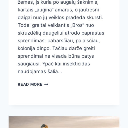
žemes, įsikuria po augalų šaknimis,
kartais „augina“ amarus, o jautresni
daigai nuo jų veiklos pradeda skursti.
Todėl greitai veikiantis „Bros“ nuo
skruzdėlių daugeliui atrodo paprastas
sprendimas: pabarsčiau, palaisčiau,
kolonija dingo. Tačiau darže greiti
sprendimai ne visada būna patys
saugiausi. Ypač kai insekticidas
naudojamas šalia…
„BROS“
READ MORE
NUO
SKRUZDĖLIŲ
DARŽE:
KAIP
PERMETRINAS
VEIKIA
DARŽOVES,