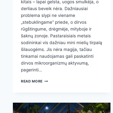
kitais – lapai gelsta, uogos smulkėja, o
derliaus beveik nėra. Dažniausiai
problema slypi ne viename
„stebuklingame“ priede, o dirvos
rūgštingume, drėgmėje, mityboje ir
šaknų zonoje. Pastaraisiais metais
sodininkai vis dažniau mini mielių tirpalą
šilauogėms. Jis nėra magija, tačiau
tinkamai naudojamas gali paskatinti
dirvos mikroorganizmų aktyvumą,
pagerinti…
TIRPALAS
READ MORE
ŠILAUOGĖMS
SU
MIELĖMIS:
KAIP
NAUDOTI
SAUGIAI,