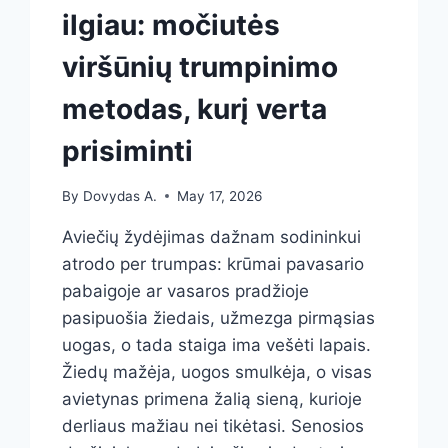
ilgiau: močiutės
viršūnių trumpinimo
metodas, kurį verta
prisiminti
By
Dovydas A.
May 17, 2026
Aviečių žydėjimas dažnam sodininkui
atrodo per trumpas: krūmai pavasario
pabaigoje ar vasaros pradžioje
pasipuošia žiedais, užmezga pirmąsias
uogas, o tada staiga ima vešėti lapais.
Žiedų mažėja, uogos smulkėja, o visas
avietynas primena žalią sieną, kurioje
derliaus mažiau nei tikėtasi. Senosios