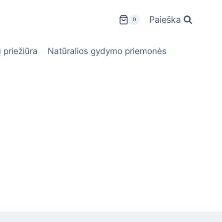
Paieška
0
 priežiūra
Natūralios gydymo priemonės