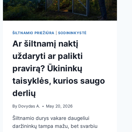
ŠILTNAMIO PRIEŽIŪRA
|
SODININKYSTĖ
Ar šiltnamį naktį
uždaryti ar palikti
pravirą? Ūkininkų
taisyklės, kurios saugo
derlių
By
Dovydas A.
May 20, 2026
Šiltnamio durys vakare daugeliui
daržininkų tampa mažu, bet svarbiu