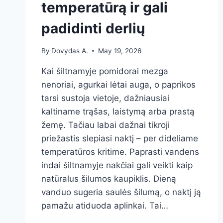
temperatūrą ir gali
padidinti derlių
By
Dovydas A.
May 19, 2026
Kai šiltnamyje pomidorai mezga
nenoriai, agurkai lėtai auga, o paprikos
tarsi sustoja vietoje, dažniausiai
kaltiname trąšas, laistymą arba prastą
žemę. Tačiau labai dažnai tikroji
priežastis slepiasi naktį – per dideliame
temperatūros kritime. Paprasti vandens
indai šiltnamyje nakčiai gali veikti kaip
natūralus šilumos kaupiklis. Dieną
vanduo sugeria saulės šilumą, o naktį ją
pamažu atiduoda aplinkai. Tai…