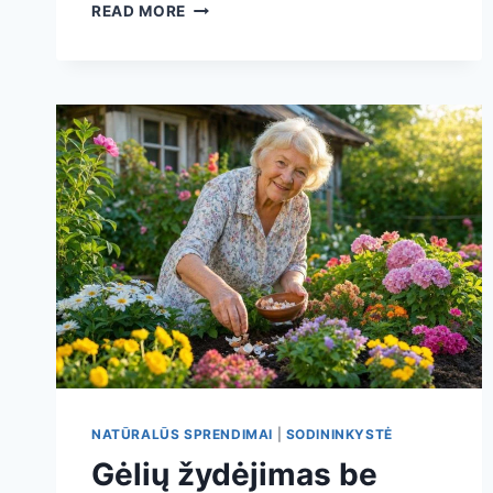
VANDENS
READ MORE
INDAI
ŠILTNAMYJE
NAKČIAI:
SENAS
TRIUKAS,
KURIS
STABILIZUOJA
TEMPERATŪRĄ
IR
GALI
PADIDINTI
DERLIŲ
NATŪRALŪS SPRENDIMAI
|
SODININKYSTĖ
Gėlių žydėjimas be