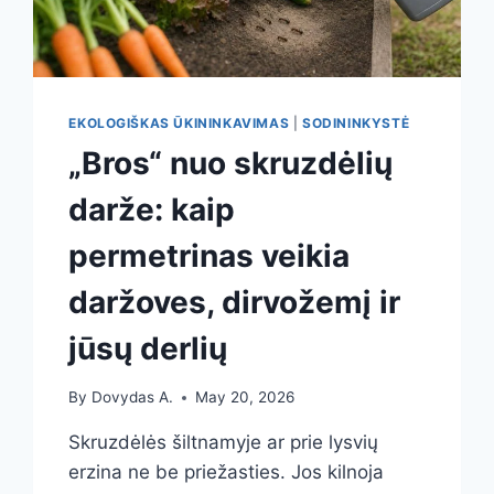
EKOLOGIŠKAS ŪKININKAVIMAS
|
SODININKYSTĖ
„Bros“ nuo skruzdėlių
darže: kaip
permetrinas veikia
daržoves, dirvožemį ir
jūsų derlių
By
Dovydas A.
May 20, 2026
Skruzdėlės šiltnamyje ar prie lysvių
erzina ne be priežasties. Jos kilnoja