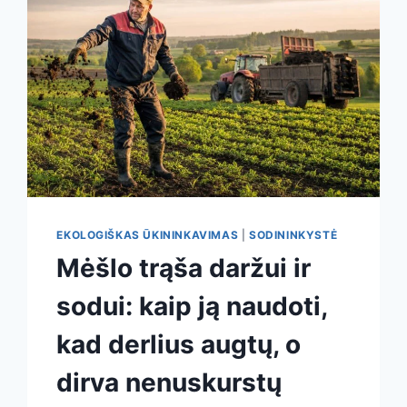
DIRVOŽEMĮ
IR
JŪSŲ
DERLIŲ
EKOLOGIŠKAS ŪKININKAVIMAS
|
SODININKYSTĖ
Mėšlo trąša daržui ir
sodui: kaip ją naudoti,
kad derlius augtų, o
dirva nenuskurstų