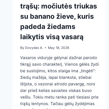
trąšų: močiutės triukas
su banano žieve, kuris
padeda žiedams
laikytis visą vasarą
By
Dovydas A.
May 18, 2026
Vasaros viduryje gėlynai dažnai parodo
tikrąjį savo charakterį. Vienos gėlės žydi
be sustojimo, kitos staiga ima „tingėti“:
žiedų mažėja, lapai blanksta, stiebai
ištįsta, o vazonai atrodo pavargę, nors
dar prieš kelias savaites viskas buvo
vešlu. Tokiu metu ranka pati tiesiasi prie
trąšų lentynos. Tačiau gėlių žydėjimas