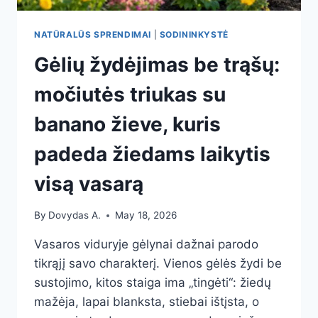
NATŪRALŪS SPRENDIMAI
|
SODININKYSTĖ
Gėlių žydėjimas be trąšų:
močiutės triukas su
banano žieve, kuris
padeda žiedams laikytis
visą vasarą
By
Dovydas A.
May 18, 2026
Vasaros viduryje gėlynai dažnai parodo
tikrąjį savo charakterį. Vienos gėlės žydi be
sustojimo, kitos staiga ima „tingėti“: žiedų
mažėja, lapai blanksta, stiebai ištįsta, o