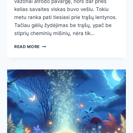
vazonai atrodo pavargę, nors dar prieš
kelias savaites viskas buvo vešlu. Tokiu
metu ranka pati tiesiasi prie trąšų lentynos.
Tačiau gėlių žydėjimas be trąšų, ypač be
stiprių cheminių mišinių, nėra tik…
GĖLIŲ
READ MORE
ŽYDĖJIMAS
BE
TRĄŠŲ:
MOČIUTĖS
TRIUKAS
SU
BANANO
ŽIEVE,
KURIS
PADEDA
ŽIEDAMS
LAIKYTIS
VISĄ
VASARĄ