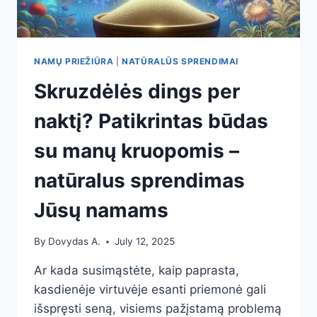
NAMŲ PRIEŽIŪRA
|
NATŪRALŪS SPRENDIMAI
Skruzdėlės dings per
naktį? Patikrintas būdas
su manų kruopomis –
natūralus sprendimas
Jūsų namams
By
Dovydas A.
July 12, 2025
Ar kada susimąstėte, kaip paprasta,
kasdienėje virtuvėje esanti priemonė gali
išspręsti seną, visiems pažįstamą problemą