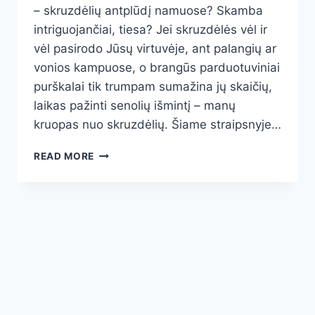
– skruzdėlių antplūdį namuose? Skamba
intriguojančiai, tiesa? Jei skruzdėlės vėl ir
vėl pasirodo Jūsų virtuvėje, ant palangių ar
vonios kampuose, o brangūs parduotuviniai
purškalai tik trumpam sumažina jų skaičių,
laikas pažinti senolių išmintį – manų
kruopas nuo skruzdėlių. Šiame straipsnyje…
SKRUZDĖLĖS
READ MORE
DINGS
PER
NAKTĮ?
PATIKRINTAS
BŪDAS
SU
MANŲ
KRUOPOMIS
–
NATŪRALUS