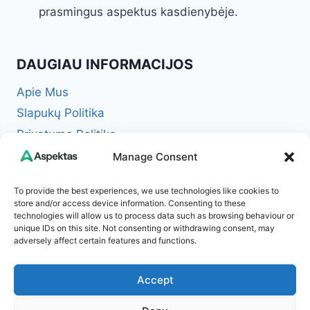
prasmingus aspektus kasdienybėje.
DAUGIAU INFORMACIJOS
Apie Mus
Slapukų Politika
Privatumo Politika
Redakcinė politika + Klaidų taisymo politika
Manage Consent
Reklamos ir partnerystės politika
To provide the best experiences, we use technologies like cookies to
Atsakomybės apribojimas (Disclaimer)
store and/or access device information. Consenting to these
technologies will allow us to process data such as browsing behaviour or
Naudojimosi taisyklės (Terms of Service)
unique IDs on this site. Not consenting or withdrawing consent, may
Kontaktai
adversely affect certain features and functions.
Accept