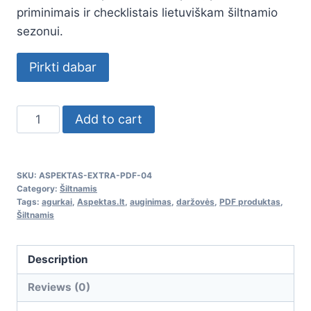
priminimais ir checklistais lietuviškam šiltnamio
sezonui.
Pirkti dabar
Agurkų
Add to cart
auginimo
šiltnamyje
gidas
SKU:
ASPEKTAS-EXTRA-PDF-04
quantity
Category:
Šiltnamis
Tags:
agurkai
,
Aspektas.lt
,
auginimas
,
daržovės
,
PDF produktas
,
Šiltnamis
Description
Reviews (0)