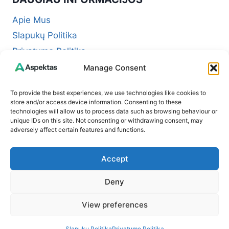
Apie Mus
Slapukų Politika
Privatumo Politika
Redakcinė politika + Klaidų taisymo politika
Manage Consent
Reklamos ir partnerystės politika
To provide the best experiences, we use technologies like cookies to
Atsakomybės apribojimas (Disclaimer)
store and/or access device information. Consenting to these
technologies will allow us to process data such as browsing behaviour or
Naudojimosi taisyklės (Terms of Service)
unique IDs on this site. Not consenting or withdrawing consent, may
Kontaktai
adversely affect certain features and functions.
Accept
Deny
© 2026 Aspektas – Tavo kasdienybės žurnalas
View preferences
internete
Slapukų Politika
Privatumo Politika