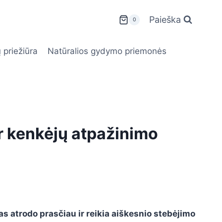
Paieška
0
 priežiūra
Natūralios gydymo priemonės
ir kenkėjų atpažinimo
as atrodo prasčiau ir reikia aiškesnio stebėjimo