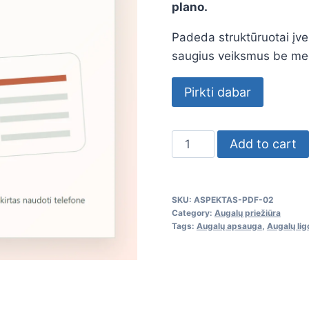
plano.
Padeda struktūruotai įver
saugius veiksmus be med
Pirkti dabar
Augalų
Add to cart
ligų
ir
kenkėjų
SKU:
ASPEKTAS-PDF-02
atpažinimo
Category:
Augalų priežiūra
Tags:
Augalų apsauga
,
Augalų lig
gidas
quantity