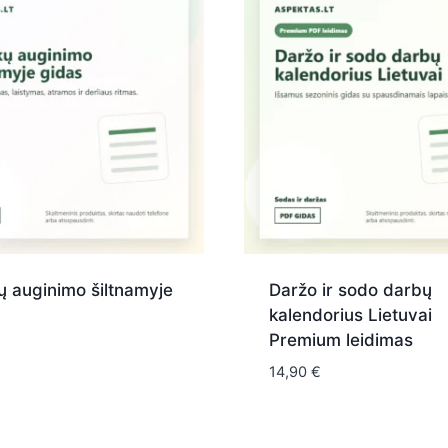
 auginimo šiltnamyje
Daržo ir sodo darbų
kalendorius Lietuvai
Premium leidimas
14,90
€