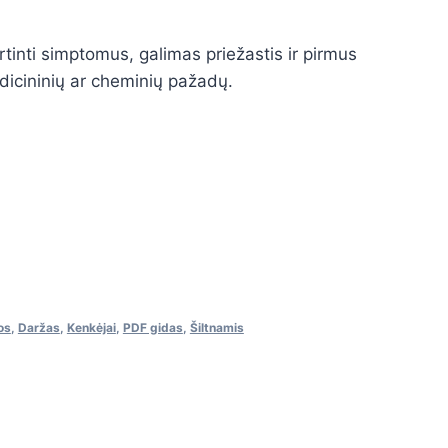
tinti simptomus, galimas priežastis ir pirmus
icininių ar cheminių pažadų.
os
,
Daržas
,
Kenkėjai
,
PDF gidas
,
Šiltnamis