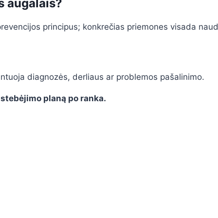
s augalais?
revencijos principus; konkrečias priemones visada naudok
antuoja diagnozės, derliaus ar problemos pašalinimo.
 stebėjimo planą po ranka.