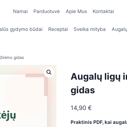
Namai
Parduotuvė
Apie Mus
Kontaktai
alūs gydymo būdai
Receptai
Sveika mityba
Augalų
ažinimo gidas
Augalų ligų 
gidas
14,90
€
Praktinis PDF, kai augal