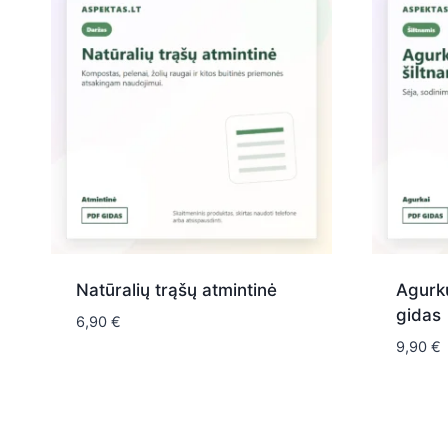
Natūralių trąšų atmintinė
Agurkų
gidas
6,90
€
9,90
€