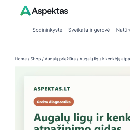
Skip
to
content
Sodininkystė
Sveikata ir gerovė
Natūr
Home
/
Shop
/
Augalų priežiūra
/
Augalų ligų ir kenkėjų atp