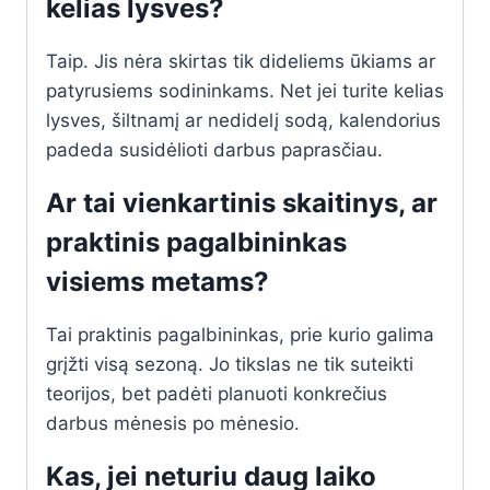
kelias lysves?
Taip. Jis nėra skirtas tik dideliems ūkiams ar
patyrusiems sodininkams. Net jei turite kelias
lysves, šiltnamį ar nedidelį sodą, kalendorius
padeda susidėlioti darbus paprasčiau.
Ar tai vienkartinis skaitinys, ar
praktinis pagalbininkas
visiems metams?
Tai praktinis pagalbininkas, prie kurio galima
grįžti visą sezoną. Jo tikslas ne tik suteikti
teorijos, bet padėti planuoti konkrečius
darbus mėnesis po mėnesio.
Kas, jei neturiu daug laiko