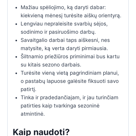
Mažiau spėliojimo, ką daryti dabar:
kiekvieną mėnesį turėsite aiškų orientyrą.
Lengviau nepraleisite svarbių sėjos,
sodinimo ir pasiruošimo darbų.
Savaitgalio darbai taps aiškesni, nes
matysite, ką verta daryti pirmiausia.
Šiltnamio priežiūros priminimai bus kartu
su kitais sezono darbais.
Turėsite vieną vietą pagrindiniam planui,
o pastabų lapuose galėsite fiksuoti savo
patirtį.
Tinka ir pradedančiajam, ir jau turinčiam
patirties kaip tvarkinga sezoninė
atmintinė.
Kaip naudoti?