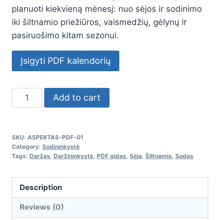
planuoti kiekvieną mėnesį: nuo sėjos ir sodinimo
iki šiltnamio priežiūros, vaismedžių, gėlynų ir
pasiruošimo kitam sezonui.
Įsigyti PDF kalendorių
Daržo
Add to cart
ir
sodo
darbų
SKU:
ASPEKTAS-PDF-01
kalendorius
Category:
Sodininkystė
Tags:
Daržas
,
Daržininkystė
,
PDF gidas
,
Sėja
,
Šiltnamis
,
Sodas
Lietuvai
quantity
Description
Reviews (0)