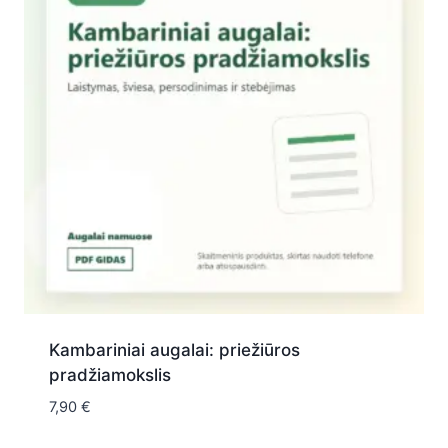
Kambariniai augalai: priežiūros
pradžiamokslis
7,90
€