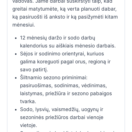
vadovas. Jame darbai suskirstyti taip, kad
greitai matytumėte, ką verta planuoti dabar,
ką pasiruošti iš anksto ir ką pasižymėti kitam
mėnesiui.
12 mėnesių daržo ir sodo darbų
kalendorius su aiškiais mėnesio darbais.
Sėjos ir sodinimo orientyrai, kuriuos
galima koreguoti pagal orus, regioną ir
savo patirtį.
Šiltnamio sezono priminimai:
pasiruošimas, sodinimas, vėdinimas,
laistymas, priežiūra ir sezono pabaigos
tvarka.
Sodo, lysvių, vaismedžių, uogynų ir
sezoninės priežiūros darbai vienoje
vietoje.