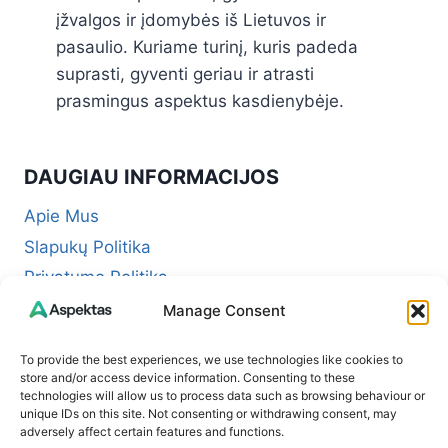
įžvalgos ir įdomybės iš Lietuvos ir
pasaulio. Kuriame turinį, kuris padeda
suprasti, gyventi geriau ir atrasti
prasmingus aspektus kasdienybėje.
DAUGIAU INFORMACIJOS
Apie Mus
Slapukų Politika
Privatumo Politika
Redakcinė politika + Klaidų taisymo politika
Manage Consent
Reklamos ir partnerystės politika
To provide the best experiences, we use technologies like cookies to
Atsakomybės apribojimas (Disclaimer)
store and/or access device information. Consenting to these
technologies will allow us to process data such as browsing behaviour or
Naudojimosi taisyklės (Terms of Service)
unique IDs on this site. Not consenting or withdrawing consent, may
Kontaktai
adversely affect certain features and functions.