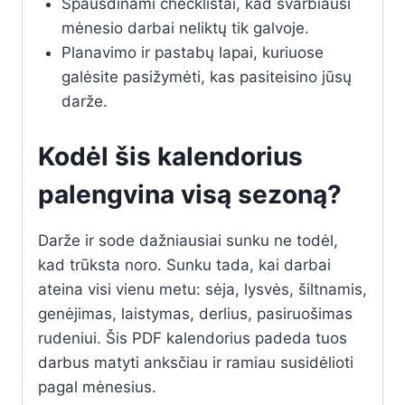
Spausdinami checklistai, kad svarbiausi
mėnesio darbai neliktų tik galvoje.
Planavimo ir pastabų lapai, kuriuose
galėsite pasižymėti, kas pasiteisino jūsų
darže.
Kodėl šis kalendorius
palengvina visą sezoną?
Darže ir sode dažniausiai sunku ne todėl,
kad trūksta noro. Sunku tada, kai darbai
ateina visi vienu metu: sėja, lysvės, šiltnamis,
genėjimas, laistymas, derlius, pasiruošimas
rudeniui. Šis PDF kalendorius padeda tuos
darbus matyti anksčiau ir ramiau susidėlioti
pagal mėnesius.