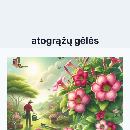
atogrąžų gėlės