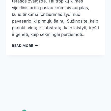
terasos žvaigžde. Tai tropikų kilmės
vijoklinis arba pusiau krūminis augalas,
kuris tinkamai prižiūrimas žydi nuo
pavasario iki pirmųjų šalnų. Sužinosite, kaip
parinkti vietą ir substratą, kaip laistyti, tręšti
ir genėti, kaip sėkmingai peržiemoti…
DIPLADENIA
READ MORE
(SUNDAVILLE)
PRIEŽIŪRA
NUO
A
IKI
Ž:
SODINIMAS,
ŽYDĖJIMAS,
ŽIEMOJIMAS
IR
KLAIDOS,
KURIŲ