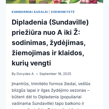
KAMBARINIAI AUGALAI
|
SODININKYSTĖ
Dipladenia (Sundaville)
priežiūra nuo A iki Ž:
sodinimas, žydėjimas,
žiemojimas ir klaidos,
kurių vengti
By
Dovydas A.
September 18, 2025
Įmantrūs, trimitėlio formos žiedai, vešlūs
blizgūs lapai ir ilgas žydėjimo sezonas –
būtent dėl to Dipladenia (populiariai
vadinama Sundaville) tapo balkono ir