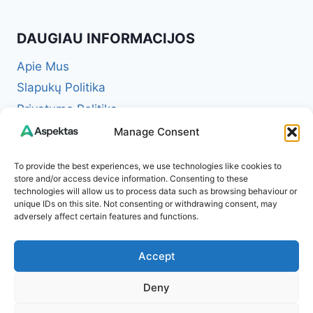
DAUGIAU INFORMACIJOS
Apie Mus
Slapukų Politika
Privatumo Politika
Redakcinė politika + Klaidų taisymo politika
Manage Consent
Reklamos ir partnerystės politika
To provide the best experiences, we use technologies like cookies to
Atsakomybės apribojimas (Disclaimer)
store and/or access device information. Consenting to these
technologies will allow us to process data such as browsing behaviour or
Naudojimosi taisyklės (Terms of Service)
unique IDs on this site. Not consenting or withdrawing consent, may
Kontaktai
adversely affect certain features and functions.
Accept
Deny
© 2026 Aspektas – Tavo kasdienybės žurnalas