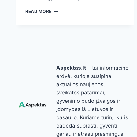
NUOKANA
READ MORE
(CICUTA
VIROSA):
KAIP
ATPAŽINTI
PELKĖSE
AUGANTĮ
MIRTINAI
NUODINGĄ
Aspektas.lt
– tai informacinė
AUGALĄ,
SIMPTOMAI
erdvė, kurioje susipina
IR
aktualios naujienos,
PIRMOJI
sveikatos patarimai,
PAGALBA
gyvenimo būdo įžvalgos ir
įdomybės iš Lietuvos ir
pasaulio. Kuriame turinį, kuris
padeda suprasti, gyventi
geriau ir atrasti prasmingus