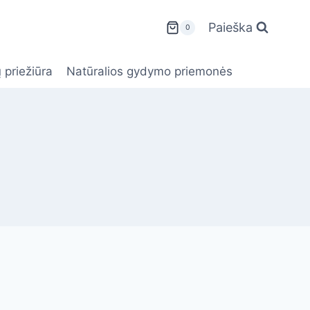
Paieška
0
 priežiūra
Natūralios gydymo priemonės