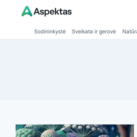
Skip
to
content
Sodininkystė
Sveikata ir gerovė
Natūr