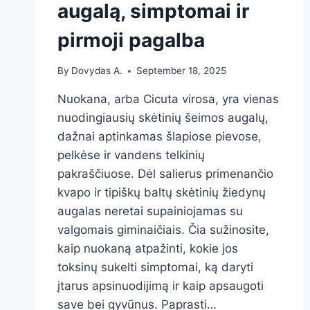
augalą, simptomai ir
pirmoji pagalba
By
Dovydas A.
September 18, 2025
Nuokana, arba Cicuta virosa, yra vienas
nuodingiausių skėtinių šeimos augalų,
dažnai aptinkamas šlapiose pievose,
pelkėse ir vandens telkinių
pakraščiuose. Dėl salierus primenančio
kvapo ir tipiškų baltų skėtinių žiedynų
augalas neretai supainiojamas su
valgomais giminaičiais. Čia sužinosite,
kaip nuokaną atpažinti, kokie jos
toksinų sukelti simptomai, ką daryti
įtarus apsinuodijimą ir kaip apsaugoti
save bei gyvūnus. Paprasti…