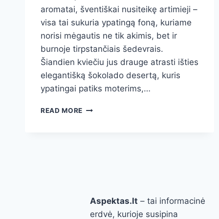
aromatai, šventiškai nusiteikę artimieji –
visa tai sukuria ypatingą foną, kuriame
norisi mėgautis ne tik akimis, bet ir
burnoje tirpstančiais šedevrais.
Šiandien kviečiu jus drauge atrasti išties
elegantišką šokolado desertą, kuris
ypatingai patiks moterims,…
ELEGANTIŠKAS
READ MORE
ŠOKOLADO
DESERTAS
MOTERIMS:
RECEPTAS,
KURIS
PAVERGS
ŠIRDĮ
IR
Aspektas.lt
– tai informacinė
GOMURĮ
erdvė, kurioje susipina