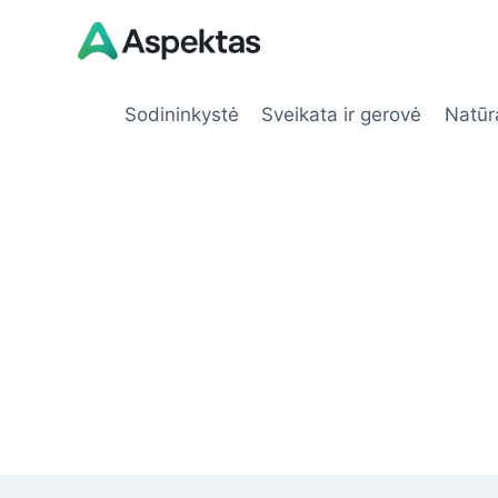
Skip
to
content
Sodininkystė
Sveikata ir gerovė
Natūr