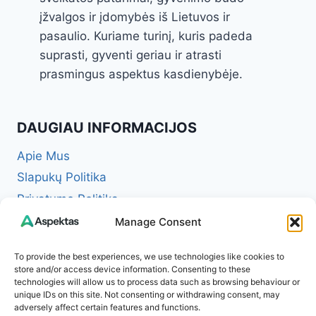
įžvalgos ir įdomybės iš Lietuvos ir
pasaulio. Kuriame turinį, kuris padeda
suprasti, gyventi geriau ir atrasti
prasmingus aspektus kasdienybėje.
DAUGIAU INFORMACIJOS
Apie Mus
Slapukų Politika
Privatumo Politika
Redakcinė politika + Klaidų taisymo politika
Manage Consent
Reklamos ir partnerystės politika
To provide the best experiences, we use technologies like cookies to
Atsakomybės apribojimas (Disclaimer)
store and/or access device information. Consenting to these
technologies will allow us to process data such as browsing behaviour or
Naudojimosi taisyklės (Terms of Service)
unique IDs on this site. Not consenting or withdrawing consent, may
Kontaktai
adversely affect certain features and functions.