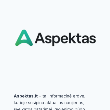
ILGAKOJO
UODO
LERVAS,
KOL
DAR
NEVĖLU?
Aspektas.lt
– tai informacinė erdvė,
kurioje susipina aktualios naujienos,
sveikatos patarimai, gyvenimo būdo