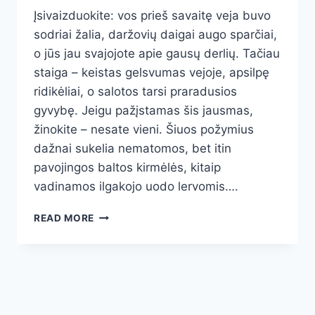
Įsivaizduokite: vos prieš savaitę veja buvo
sodriai žalia, daržovių daigai augo sparčiai,
o jūs jau svajojote apie gausų derlių. Tačiau
staiga – keistas gelsvumas vejoje, apsilpę
ridikėliai, o salotos tarsi praradusios
gyvybę. Jeigu pažįstamas šis jausmas,
žinokite – nesate vieni. Šiuos požymius
dažnai sukelia nematomos, bet itin
pavojingos baltos kirmėlės, kitaip
vadinamos ilgakojo uodo lervomis….
BALTOS
READ MORE
KIRMĖLĖS
DIRVOJE:
KAIP
ATPAŽINTI
IR
SUNAIKINTI