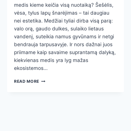
medis kieme keičia visą nuotaiką? Šešėlis,
vėsa, tylus lapų šnarėjimas – tai daugiau
nei estetika. Medžiai tyliai dirba visą parą:
valo orą, gaudo dulkes, sulaiko lietaus
vandenį, suteikia namus gyvūnams ir netgi
bendrauja tarpusavyje. Ir nors dažnai juos
priimame kaip savaime suprantamą dalyką,
kiekvienas medis yra lyg mažas
ekosistemos…
25
READ MORE
NEĮTIKĖTINI
FAKTAI
APIE
MEDŽIUS:
KAIP
JIE
GELBSTI
MŪSŲ