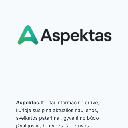
KLIMATĄ,
SVEIKATĄ
IR
ATEITĮ
Aspektas.lt
– tai informacinė erdvė,
kurioje susipina aktualios naujienos,
sveikatos patarimai, gyvenimo būdo
įžvalgos ir įdomybės iš Lietuvos ir