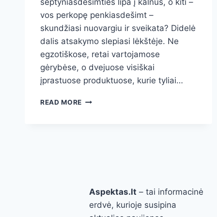
septyniasdešimties lipa į kalnus, o kiti –
vos perkopę penkiasdešimt –
skundžiasi nuovargiu ir sveikata? Didelė
dalis atsakymo slepiasi lėkštėje. Ne
egzotiškose, retai vartojamose
gėrybėse, o dvejuose visiškai
įprastuose produktuose, kurie tyliai…
2
READ MORE
PRODUKTAI,
KURIE
TRUKDO
ILGAI
GYVENTI
–
ATSISAKYKITE
JŲ
Aspektas.lt
– tai informacinė
ŠIANDIEN
erdvė, kurioje susipina