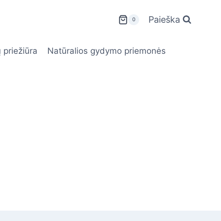
Paieška
0
 priežiūra
Natūralios gydymo priemonės