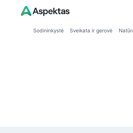
Skip
to
content
Sodininkystė
Sveikata ir gerovė
Natūr