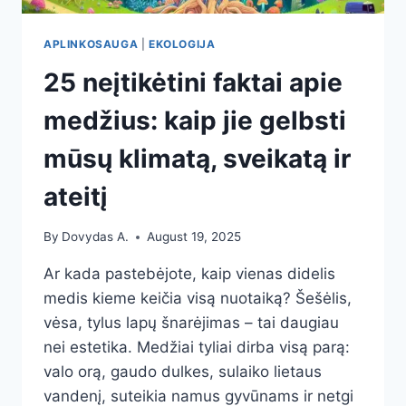
APLINKOSAUGA
|
EKOLOGIJA
25 neįtikėtini faktai apie
medžius: kaip jie gelbsti
mūsų klimatą, sveikatą ir
ateitį
By
Dovydas A.
August 19, 2025
Ar kada pastebėjote, kaip vienas didelis
medis kieme keičia visą nuotaiką? Šešėlis,
vėsa, tylus lapų šnarėjimas – tai daugiau
nei estetika. Medžiai tyliai dirba visą parą:
valo orą, gaudo dulkes, sulaiko lietaus
vandenį, suteikia namus gyvūnams ir netgi