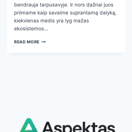
bendrauja tarpusavyje. Ir nors dažnai juos
priimame kaip savaime suprantamą dalyką,
kiekvienas medis yra lyg mažas
ekosistemos…
25
READ MORE
NEĮTIKĖTINI
FAKTAI
APIE
MEDŽIUS:
KAIP
JIE
GELBSTI
MŪSŲ
KLIMATĄ,
SVEIKATĄ
IR
ATEITĮ