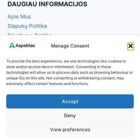
DAUGIAU INFORMACIJOS
Apie Mus
Slapukų Politika
Privatumo Politika
Redakcinė politika + Klaidų taisymo politika
Manage Consent
Reklamos ir partnerystės politika
To provide the best experiences, we use technologies like cookies to
Atsakomybės apribojimas (Disclaimer)
store and/or access device information. Consenting to these
technologies will allow us to process data such as browsing behaviour or
Naudojimosi taisyklės (Terms of Service)
unique IDs on this site. Not consenting or withdrawing consent, may
Kontaktai
adversely affect certain features and functions.
Accept
Deny
© 2026 Aspektas – Tavo kasdienybės žurnalas
View preferences
internete