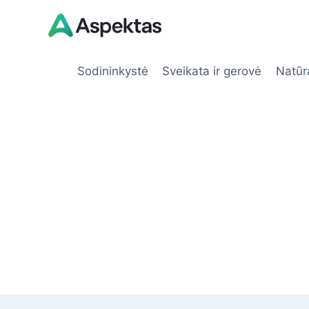
Skip
to
content
Sodininkystė
Sveikata ir gerovė
Natūr