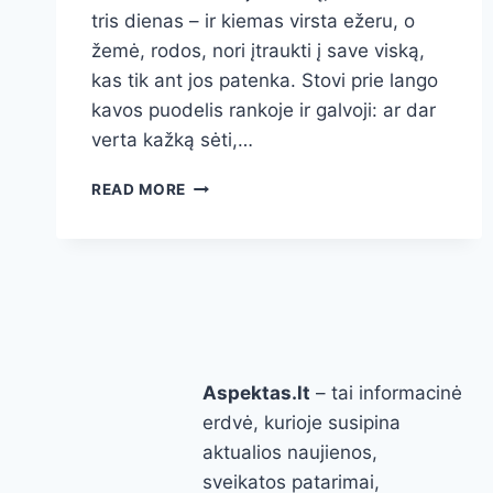
tris dienas – ir kiemas virsta ežeru, o
žemė, rodos, nori įtraukti į save viską,
kas tik ant jos patenka. Stovi prie lango
kavos puodelis rankoje ir galvoji: ar dar
verta kažką sėti,…
KĄ
READ MORE
SĖTI
PO
LIETAUS?
IŠSAMUS
GIDAS,
KAIP
IŠNAUDOTI
PERMIRKUSIĄ
Aspektas.lt
– tai informacinė
ŽEMĘ
DERLINGAM
erdvė, kurioje susipina
DARŽUI
aktualios naujienos,
sveikatos patarimai,