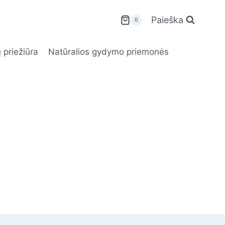
Paieška
0
 priežiūra
Natūralios gydymo priemonės