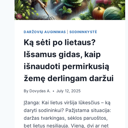
DARŽOVIŲ AUGINIMAS
|
SODININKYSTĖ
Ką sėti po lietaus?
Išsamus gidas, kaip
išnaudoti permirkusią
žemę derlingam daržui
By
Dovydas A.
July 12, 2025
Įžanga: Kai lietus viršija lūkesčius – ką
daryti sodininkui? Pažįstama situacija:
daržas tvarkingas, sėklos paruoštos,
bet lietus nesiliauja. Vieną, dvi ar net