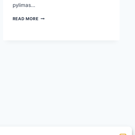
pylimas…
DAŽNIAUSIOS
READ MORE
LAISTYMO
KLAIDOS,
PRAŽUDANČIOS
POMIDORUS
IR
AGURKUS:
KAIP
JŲ
IŠVENGTI
BEI
UŽAUGINTI
GAUSŲ
DERLIŲ