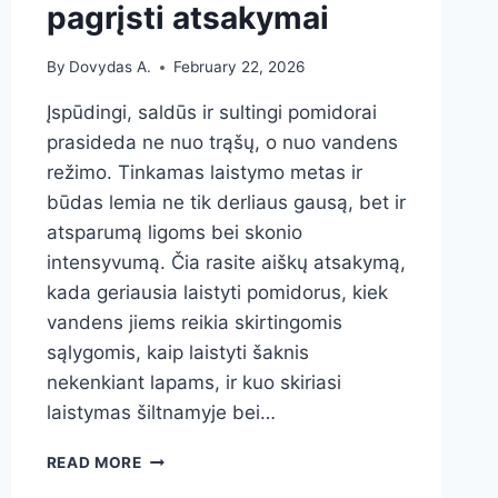
pagrįsti atsakymai
By
Dovydas A.
February 22, 2026
Įspūdingi, saldūs ir sultingi pomidorai
prasideda ne nuo trąšų, o nuo vandens
režimo. Tinkamas laistymo metas ir
būdas lemia ne tik derliaus gausą, bet ir
atsparumą ligoms bei skonio
intensyvumą. Čia rasite aiškų atsakymą,
kada geriausia laistyti pomidorus, kiek
vandens jiems reikia skirtingomis
sąlygomis, kaip laistyti šaknis
nekenkiant lapams, ir kuo skiriasi
laistymas šiltnamyje bei…
KADA
READ MORE
LAISTYTI