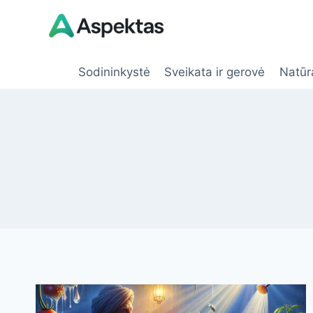
Skip
to
content
Sodininkystė
Sveikata ir gerovė
Natūr