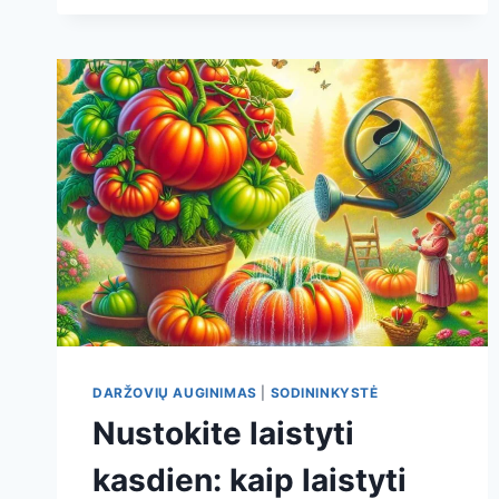
KASDIEN:
KLAIDA,
KURI
SILPNINA
ŠAKNIS
IR
GADINA
DERLIŲ
DARŽOVIŲ AUGINIMAS
|
SODININKYSTĖ
Nustokite laistyti
kasdien: kaip laistyti