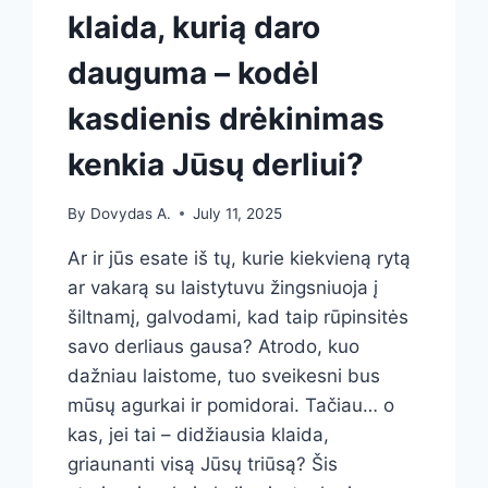
klaida, kurią daro
dauguma – kodėl
kasdienis drėkinimas
kenkia Jūsų derliui?
By
Dovydas A.
July 11, 2025
Ar ir jūs esate iš tų, kurie kiekvieną rytą
ar vakarą su laistytuvu žingsniuoja į
šiltnamį, galvodami, kad taip rūpinsitės
savo derliaus gausa? Atrodo, kuo
dažniau laistome, tuo sveikesni bus
mūsų agurkai ir pomidorai. Tačiau… o
kas, jei tai – didžiausia klaida,
griaunanti visą Jūsų triūsą? Šis