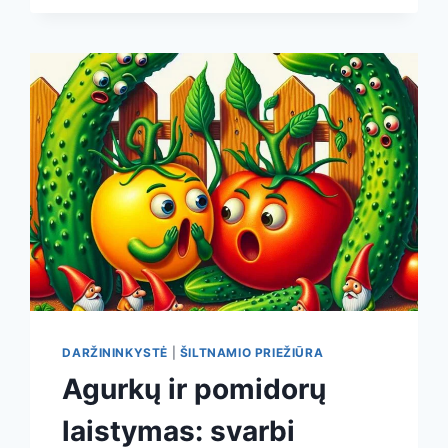
PER
KAITRĄ:
TIKSLUS
GRAFIKAS,
VANDENS
KIEKIAI
IR
METODAI
BE
KLAIDŲ
DARŽININKYSTĖ
|
ŠILTNAMIO PRIEŽIŪRA
Agurkų ir pomidorų
laistymas: svarbi