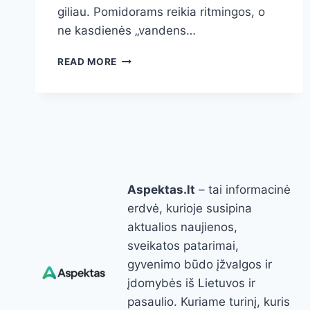
giliau. Pomidorams reikia ritmingos, o
ne kasdienės „vandens…
NUSTOKITE
READ MORE
LAISTYTI
KASDIEN:
KAIP
LAISTYTI
POMIDORUS,
KAD
ŠAKNYS
STIPRĖTŲ,
Aspektas.lt
– tai informacinė
O
VAISIAI
erdvė, kurioje susipina
NETRŪKINĖTŲ
aktualios naujienos,
sveikatos patarimai,
gyvenimo būdo įžvalgos ir
įdomybės iš Lietuvos ir
pasaulio. Kuriame turinį, kuris