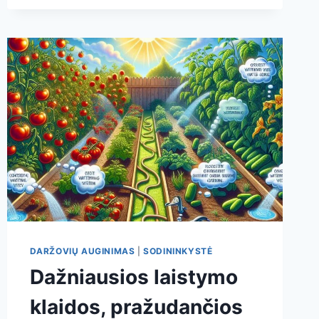
POMIDORUS:
RYTE
AR
VAKARE?
DARŽININKŲ
PRAKTIKA
IR
MOKSLIŠKAI
PAGRĮSTI
ATSAKYMAI
DARŽOVIŲ AUGINIMAS
|
SODININKYSTĖ
Dažniausios laistymo
klaidos, pražudančios