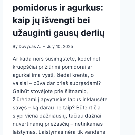
pomidorus ir agurkus:
kaip jų išvengti bei
užauginti gausų derlių
By
Dovydas A.
July 10, 2025
Ar kada nors susimąstėte, kodėl net
kruopščiai prižiūrimi pomidorai ar
agurkai ima vysti, žiedai krenta, o
vaisiai – pūva dar prieš subręsdami?
Galbūt stovėjote prie šiltnamio,
žiūrėdami į apvytusius lapus ir klausėte
savęs – ką darau ne taip? Būtent čia
slypi viena dažniausių, tačiau dažnai
nuvertinamų priežasčių – netinkamas
laistymas. Laistymas nėra tik vandens