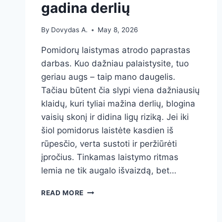
gadina derlių
By
Dovydas A.
May 8, 2026
Pomidorų laistymas atrodo paprastas
darbas. Kuo dažniau palaistysite, tuo
geriau augs – taip mano daugelis.
Tačiau būtent čia slypi viena dažniausių
klaidų, kuri tyliai mažina derlių, blogina
vaisių skonį ir didina ligų riziką. Jei iki
šiol pomidorus laistėte kasdien iš
rūpesčio, verta sustoti ir peržiūrėti
įpročius. Tinkamas laistymo ritmas
lemia ne tik augalo išvaizdą, bet…
KODĖL
READ MORE
POMIDORŲ
NEREIKĖTŲ
LAISTYTI