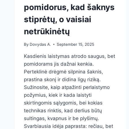
pomidorus, kad šaknys
stiprėtų, o vaisiai
netrūkinėtų
By
Dovydas A.
September 15, 2025
Kasdienis laistymas atrodo saugus, bet
pomidorams jis dažnai kenkia.
Perteklinė drėgmė silpnina šaknis,
prastina skonį ir didina ligų riziką.
Sužinosite, kaip atpažinti perlaistymo
požymius, kiek ir kada laistyti
skirtingomis sąlygomis, bei kokias
technikas rinktis, kad derlius būtų
sultingas, kvapnus ir be plyšimų.
Svarbiausia idėja paprasta: rečiau, bet