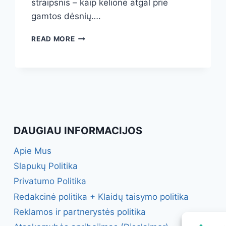
straipsnis – kaip kelionė atgal prie
gamtos dėsnių….
AGURKŲ
READ MORE
IR
POMIDORŲ
LAISTYMAS:
SVARBI
KLAIDA,
KURIĄ
DARO
DAUGUMA
DAUGIAU INFORMACIJOS
–
KODĖL
Apie Mus
KASDIENIS
DRĖKINIMAS
Slapukų Politika
KENKIA
Privatumo Politika
JŪSŲ
DERLIUI?
Redakcinė politika + Klaidų taisymo politika
Reklamos ir partnerystės politika