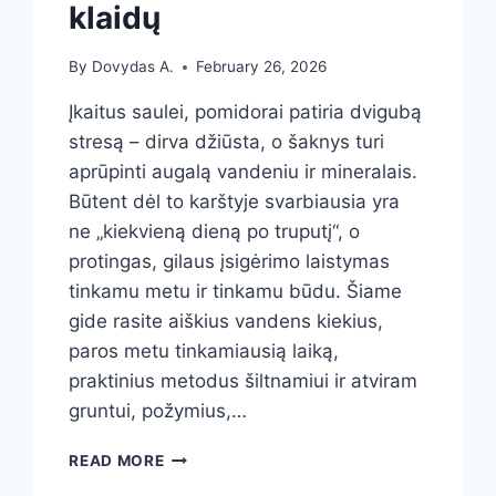
klaidų
By
Dovydas A.
February 26, 2026
Įkaitus saulei, pomidorai patiria dvigubą
stresą – dirva džiūsta, o šaknys turi
aprūpinti augalą vandeniu ir mineralais.
Būtent dėl to karštyje svarbiausia yra
ne „kiekvieną dieną po truputį“, o
protingas, gilaus įsigėrimo laistymas
tinkamu metu ir tinkamu būdu. Šiame
gide rasite aiškius vandens kiekius,
paros metu tinkamiausią laiką,
praktinius metodus šiltnamiui ir atviram
gruntui, požymius,…
POMIDORŲ
READ MORE
LAISTYMAS