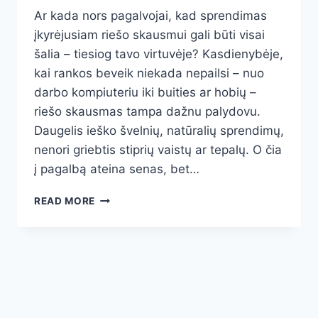
Ar kada nors pagalvojai, kad sprendimas
įkyrėjusiam riešo skausmui gali būti visai
šalia – tiesiog tavo virtuvėje? Kasdienybėje,
kai rankos beveik niekada nepailsi – nuo
darbo kompiuteriu iki buities ar hobių –
riešo skausmas tampa dažnu palydovu.
Daugelis ieško švelnių, natūralių sprendimų,
nenori griebtis stiprių vaistų ar tepalų. O čia
į pagalbą ateina senas, bet…
MEDAUS
READ MORE
IR
DRUSKOS
MIŠINYS
RIEŠO
SKAUSMUI:
NATŪRALI
PAGALBA,
KURI