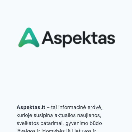
STEBINA
REZULTATAIS
Aspektas.lt
– tai informacinė erdvė,
kurioje susipina aktualios naujienos,
sveikatos patarimai, gyvenimo būdo
įžvalgos ir įdomybės iš Lietuvos ir