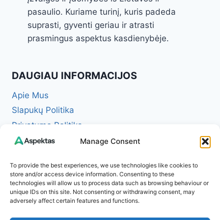
pasaulio. Kuriame turinį, kuris padeda
suprasti, gyventi geriau ir atrasti
prasmingus aspektus kasdienybėje.
DAUGIAU INFORMACIJOS
Apie Mus
Slapukų Politika
Privatumo Politika
Redakcinė politika + Klaidų taisymo politika
Manage Consent
Reklamos ir partnerystės politika
To provide the best experiences, we use technologies like cookies to
Atsakomybės apribojimas (Disclaimer)
store and/or access device information. Consenting to these
technologies will allow us to process data such as browsing behaviour or
Naudojimosi taisyklės (Terms of Service)
unique IDs on this site. Not consenting or withdrawing consent, may
Kontaktai
adversely affect certain features and functions.