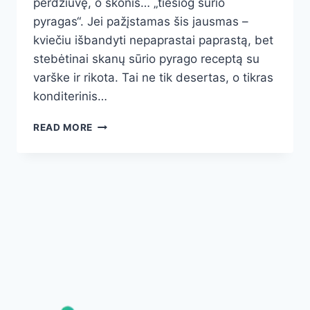
perdžiūvę, o skonis… „tiesiog sūrio
pyragas“. Jei pažįstamas šis jausmas –
kviečiu išbandyti nepaprastai paprastą, bet
stebėtinai skanų sūrio pyrago receptą su
varške ir rikota. Tai ne tik desertas, o tikras
konditerinis…
TOBULAS
READ MORE
SŪRIO
PYRAGAS:
PAPRASTAS,
BE
VARGO
IR
VISADA
PAVYKSTANTIS
RECEPTAS
SU
VARŠKE
IR