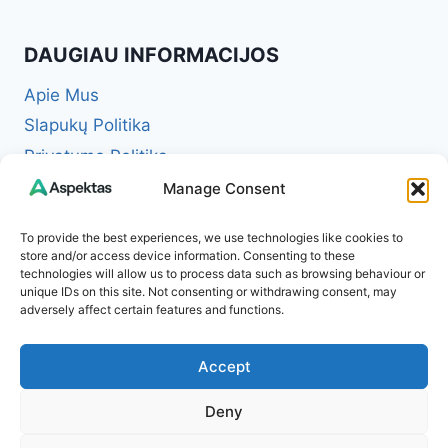
DAUGIAU INFORMACIJOS
Apie Mus
Slapukų Politika
Privatumo Politika
Redakcinė politika + Klaidų taisymo politika
Manage Consent
Reklamos ir partnerystės politika
To provide the best experiences, we use technologies like cookies to
Atsakomybės apribojimas (Disclaimer)
store and/or access device information. Consenting to these
technologies will allow us to process data such as browsing behaviour or
Naudojimosi taisyklės (Terms of Service)
unique IDs on this site. Not consenting or withdrawing consent, may
Kontaktai
adversely affect certain features and functions.
Accept
Deny
© 2026 Aspektas – Tavo kasdienybės žurnalas