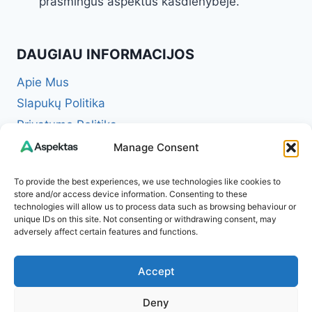
prasmingus aspektus kasdienybėje.
DAUGIAU INFORMACIJOS
Apie Mus
Slapukų Politika
Privatumo Politika
Redakcinė politika + Klaidų taisymo politika
Manage Consent
Reklamos ir partnerystės politika
To provide the best experiences, we use technologies like cookies to
Atsakomybės apribojimas (Disclaimer)
store and/or access device information. Consenting to these
technologies will allow us to process data such as browsing behaviour or
Naudojimosi taisyklės (Terms of Service)
unique IDs on this site. Not consenting or withdrawing consent, may
Kontaktai
adversely affect certain features and functions.
Accept
Deny