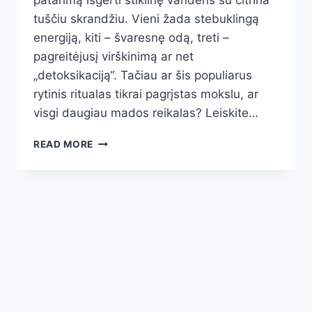
patarimą išgerti stiklinę vandens su citrina
tuščiu skrandžiu. Vieni žada stebuklingą
energiją, kiti – švaresnę odą, treti –
pagreitėjusį virškinimą ar net
„detoksikaciją“. Tačiau ar šis populiarus
rytinis ritualas tikrai pagrįstas mokslu, ar
visgi daugiau mados reikalas? Leiskite…
VANDUO
READ MORE
SU
CITRINA
RYTE:
TIKRA
NAUDA
AR
TIK
POPULIARUS
MITAS?
EKSPERTO
ŽVILGSNIS