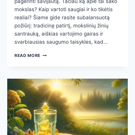
pagerinti savijautą. Tačiau ką apie tai sako
mokslas? Kaip vartoti saugiai ir ko tikėtis
realiai? Šiame gide rasite subalansuotą
požiūrį: tradicinę patirtį, mokslinių žinių
santrauką, aiškias vartojimo gairas ir
svarbiausias saugumo taisykles, kad…
AR
READ MORE
VARNALĖŠŲ
SULTYS
PADEDA
MAŽINTI
CISTAS?
NAUDA,
RIZIKOS
IR
ATSAKINGAS
VARTOJIMO
PLANAS