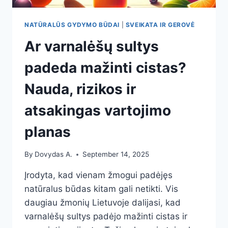
NATŪRALŪS GYDYMO BŪDAI
|
SVEIKATA IR GEROVĖ
Ar varnalėšų sultys
padeda mažinti cistas?
Nauda, rizikos ir
atsakingas vartojimo
planas
By
Dovydas A.
September 14, 2025
Įrodyta, kad vienam žmogui padėjęs
natūralus būdas kitam gali netikti. Vis
daugiau žmonių Lietuvoje dalijasi, kad
varnalėšų sultys padėjo mažinti cistas ir