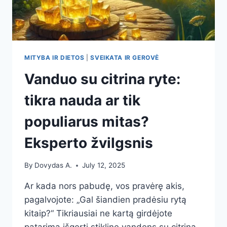
MITYBA IR DIETOS
|
SVEIKATA IR GEROVĖ
Vanduo su citrina ryte:
tikra nauda ar tik
populiarus mitas?
Eksperto žvilgsnis
By
Dovydas A.
July 12, 2025
Ar kada nors pabudę, vos pravėrę akis,
pagalvojote: „Gal šiandien pradėsiu rytą
kitaip?“ Tikriausiai ne kartą girdėjote