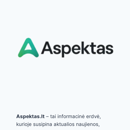
SKANĖSTAS
TIESIAI
IŠ
ŠALDYTUVO
Aspektas.lt
– tai informacinė erdvė,
kurioje susipina aktualios naujienos,