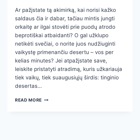
Ar pažįstate tą akimirką, kai norisi kažko
saldaus čia ir dabar, tačiau mintis jungti
orkaitę ar ilgai stovėti prie puodų atrodo
beprotiškai atbaidanti? O gal užklupo
netikėti svečiai, o norite juos nudžiuginti
vaikystę primenančiu desertu – vos per
kelias minutes? Jei atpažįstate save,
leiskite pristatyti atradimą, kuris užkariauja
tiek vaikų, tiek suaugusiųjų širdis: tinginio
desertas…
TINGINIO
READ MORE
DESERTAS
STIKLINĖJE:
GREITAS,
SVEIKESNIS
IR
KŪRYBIŠKAS