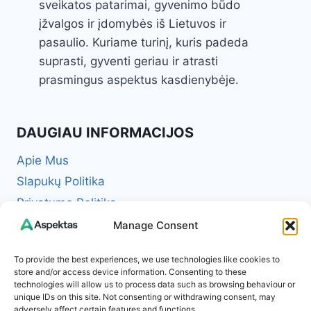
sveikatos patarimai, gyvenimo būdo
įžvalgos ir įdomybės iš Lietuvos ir
pasaulio. Kuriame turinį, kuris padeda
suprasti, gyventi geriau ir atrasti
prasmingus aspektus kasdienybėje.
DAUGIAU INFORMACIJOS
Apie Mus
Slapukų Politika
Privatumo Politika
Redakcinė politika + Klaidų taisymo politika
Manage Consent
Reklamos ir partnerystės politika
To provide the best experiences, we use technologies like cookies to
Atsakomybės apribojimas (Disclaimer)
store and/or access device information. Consenting to these
technologies will allow us to process data such as browsing behaviour or
Naudojimosi taisyklės (Terms of Service)
unique IDs on this site. Not consenting or withdrawing consent, may
Kontaktai
adversely affect certain features and functions.