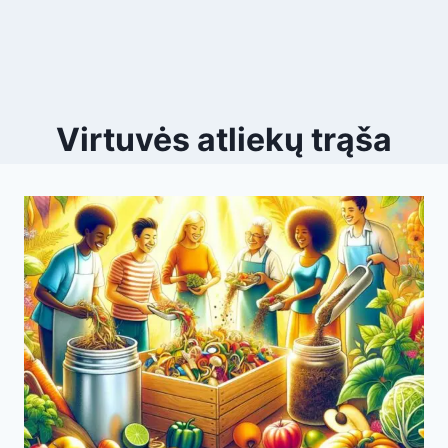
Virtuvės atliekų trąša