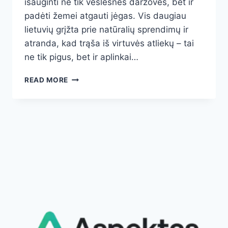
išauginti ne tik vešlesnes daržoves, bet ir
padėti žemei atgauti jėgas. Vis daugiau
lietuvių grįžta prie natūralių sprendimų ir
atranda, kad trąša iš virtuvės atliekų – tai
ne tik pigus, bet ir aplinkai…
VIRTUVĖS
READ MORE
ATLIEKOS
–
GALINGIAUSIA
ORGANINĖ
TRĄŠA
JŪSŲ
DARŽUI:
KAIP
PAVERSTI
LIKUČIUS
ŽALIU
LOBIU