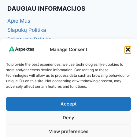
DAUGIAU INFORMACIJOS
Apie Mus
Slapukų Politika
Privatumo Politika
Redakcinė politika + Klaidų taisymo politika
Manage Consent
Reklamos ir partnerystės politika
To provide the best experiences, we use technologies like cookies to
Atsakomybės apribojimas (Disclaimer)
store and/or access device information. Consenting to these
technologies will allow us to process data such as browsing behaviour or
Naudojimosi taisyklės (Terms of Service)
unique IDs on this site. Not consenting or withdrawing consent, may
Kontaktai
adversely affect certain features and functions.
Accept
Deny
© 2026 Aspektas – Tavo kasdienybės žurnalas
View preferences
internete