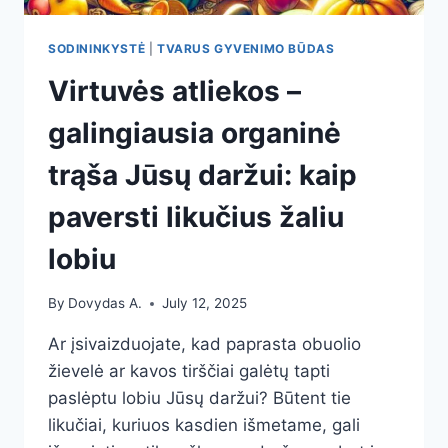
SODININKYSTĖ
|
TVARUS GYVENIMO BŪDAS
Virtuvės atliekos –
galingiausia organinė
trąša Jūsų daržui: kaip
paversti likučius žaliu
lobiu
By
Dovydas A.
July 12, 2025
Ar įsivaizduojate, kad paprasta obuolio
žievelė ar kavos tirščiai galėtų tapti
paslėptu lobiu Jūsų daržui? Būtent tie
likučiai, kuriuos kasdien išmetame, gali