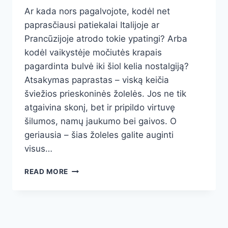
Ar kada nors pagalvojote, kodėl net
paprasčiausi patiekalai Italijoje ar
Prancūzijoje atrodo tokie ypatingi? Arba
kodėl vaikystėje močiutės krapais
pagardinta bulvė iki šiol kelia nostalgiją?
Atsakymas paprastas – viską keičia
šviežios prieskoninės žolelės. Jos ne tik
atgaivina skonį, bet ir pripildo virtuvę
šilumos, namų jaukumo bei gaivos. O
geriausia – šias žoleles galite auginti
visus…
5
READ MORE
PRIESKONINIAI
AUGALAI
ANT
PALANGĖS,
KURIE