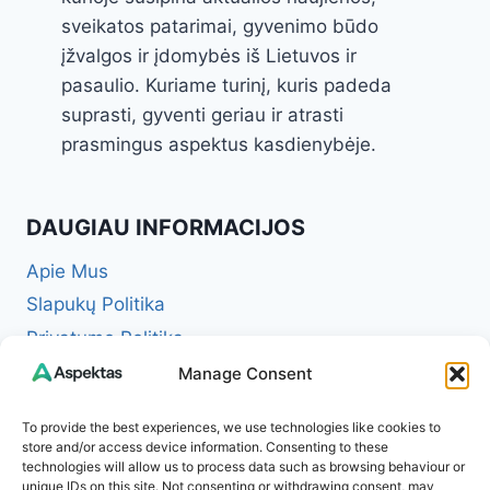
sveikatos patarimai, gyvenimo būdo
įžvalgos ir įdomybės iš Lietuvos ir
pasaulio. Kuriame turinį, kuris padeda
suprasti, gyventi geriau ir atrasti
prasmingus aspektus kasdienybėje.
DAUGIAU INFORMACIJOS
Apie Mus
Slapukų Politika
Privatumo Politika
Redakcinė politika + Klaidų taisymo politika
Manage Consent
Reklamos ir partnerystės politika
To provide the best experiences, we use technologies like cookies to
Atsakomybės apribojimas (Disclaimer)
store and/or access device information. Consenting to these
technologies will allow us to process data such as browsing behaviour or
Naudojimosi taisyklės (Terms of Service)
unique IDs on this site. Not consenting or withdrawing consent, may