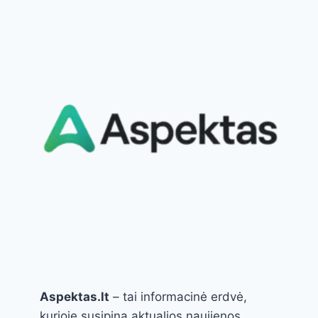
PAKEIS
VISĄ
JŪSŲ
VIRTUVĖS
LENTYNĄ
(IR
GYVENIMĄ!)
Aspektas.lt
– tai informacinė erdvė,
kurioje susipina aktualios naujienos,