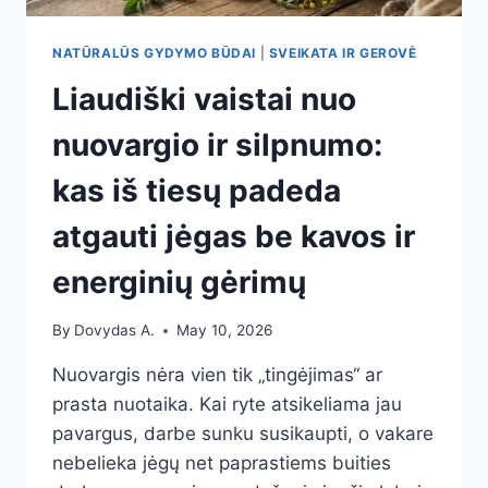
NATŪRALŪS GYDYMO BŪDAI
|
SVEIKATA IR GEROVĖ
Liaudiški vaistai nuo
nuovargio ir silpnumo:
kas iš tiesų padeda
atgauti jėgas be kavos ir
energinių gėrimų
By
Dovydas A.
May 10, 2026
Nuovargis nėra vien tik „tingėjimas“ ar
prasta nuotaika. Kai ryte atsikeliama jau
pavargus, darbe sunku susikaupti, o vakare
nebelieka jėgų net paprastiems buities