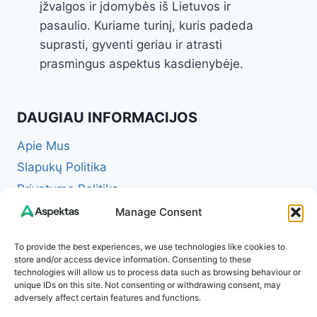
įžvalgos ir įdomybės iš Lietuvos ir
pasaulio. Kuriame turinį, kuris padeda
suprasti, gyventi geriau ir atrasti
prasmingus aspektus kasdienybėje.
DAUGIAU INFORMACIJOS
Apie Mus
Slapukų Politika
Privatumo Politika
Redakcinė politika + Klaidų taisymo politika
Manage Consent
Reklamos ir partnerystės politika
To provide the best experiences, we use technologies like cookies to
Atsakomybės apribojimas (Disclaimer)
store and/or access device information. Consenting to these
technologies will allow us to process data such as browsing behaviour or
Naudojimosi taisyklės (Terms of Service)
unique IDs on this site. Not consenting or withdrawing consent, may
Kontaktai
adversely affect certain features and functions.