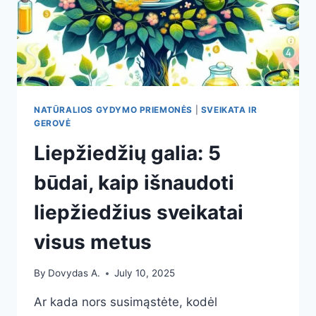
ŠIANDIEN
NATŪRALIOS GYDYMO PRIEMONĖS
|
SVEIKATA IR
GEROVĖ
Liepžiedžių galia: 5
būdai, kaip išnaudoti
liepžiedžius sveikatai
visus metus
By
Dovydas A.
July 10, 2025
Ar kada nors susimąstėte, kodėl