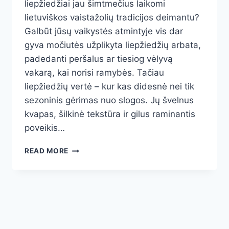
liepžiedžiai jau šimtmečius laikomi
lietuviškos vaistažolių tradicijos deimantu?
Galbūt jūsų vaikystės atmintyje vis dar
gyva močiutės užplikyta liepžiedžių arbata,
padedanti peršalus ar tiesiog vėlyvą
vakarą, kai norisi ramybės. Tačiau
liepžiedžių vertė – kur kas didesnė nei tik
sezoninis gėrimas nuo slogos. Jų švelnus
kvapas, šilkinė tekstūra ir gilus raminantis
poveikis…
LIEPŽIEDŽIŲ
READ MORE
GALIA:
5
BŪDAI,
KAIP
IŠNAUDOTI
LIEPŽIEDŽIUS
SVEIKATAI