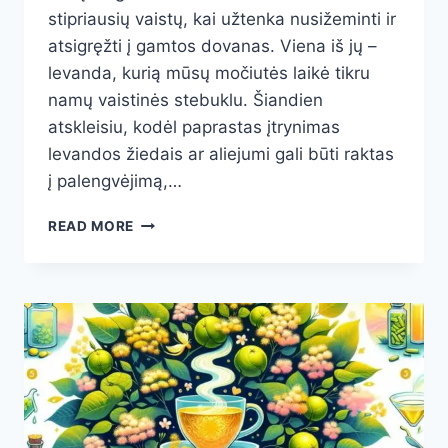
stipriausių vaistų, kai užtenka nusižeminti ir
atsigręžti į gamtos dovanas. Viena iš jų –
levanda, kurią mūsų močiutės laikė tikru
namų vaistinės stebuklu. Šiandien
atskleisiu, kodėl paprastas įtrynimas
levandos žiedais ar aliejumi gali būti raktas
į palengvėjimą,…
MOČIUTĖS
READ MORE
PASLAPTIS:
LEVANDA
NUO
SKAUSMO
–
NATŪRALI
PAGALBA,
KURIĄ
VERTA
IŠBANDYTI