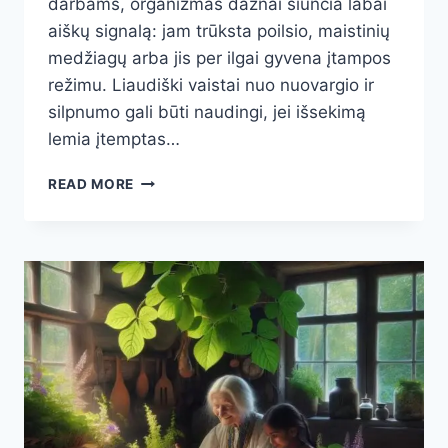
darbams, organizmas dažnai siunčia labai
aiškų signalą: jam trūksta poilsio, maistinių
medžiagų arba jis per ilgai gyvena įtampos
režimu. Liaudiški vaistai nuo nuovargio ir
silpnumo gali būti naudingi, jei išsekimą
lemia įtemptas…
LIAUDIŠKI
READ MORE
VAISTAI
NUO
NUOVARGIO
IR
SILPNUMO:
KAS
IŠ
TIESŲ
PADEDA
ATGAUTI
JĖGAS
BE