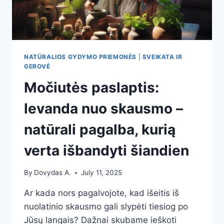
KAVOS
IR
ENERGINIŲ
GĖRIMŲ
NATŪRALIOS GYDYMO PRIEMONĖS
|
SVEIKATA IR
GEROVĖ
Močiutės paslaptis:
levanda nuo skausmo –
natūrali pagalba, kurią
verta išbandyti šiandien
By
Dovydas A.
July 11, 2025
Ar kada nors pagalvojote, kad išeitis iš
nuolatinio skausmo gali slypėti tiesiog po
Jūsų langais? Dažnai skubame ieškoti