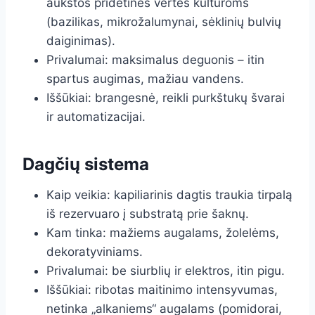
aukštos pridėtinės vertės kultūroms
(bazilikas, mikrožalumynai, sėklinių bulvių
daiginimas).
Privalumai: maksimalus deguonis – itin
spartus augimas, mažiau vandens.
Iššūkiai: brangesnė, reikli purkštukų švarai
ir automatizacijai.
Dagčių sistema
Kaip veikia: kapiliarinis dagtis traukia tirpalą
iš rezervuaro į substratą prie šaknų.
Kam tinka: mažiems augalams, žolelėms,
dekoratyviniams.
Privalumai: be siurblių ir elektros, itin pigu.
Iššūkiai: ribotas maitinimo intensyvumas,
netinka „alkaniems“ augalams (pomidorai,