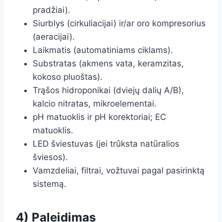
pradžiai).
Siurblys (cirkuliacijai) ir/ar oro kompresorius
(aeracijai).
Laikmatis (automatiniams ciklams).
Substratas (akmens vata, keramzitas,
kokoso pluoštas).
Trąšos hidroponikai (dviejų dalių A/B),
kalcio nitratas, mikroelementai.
pH matuoklis ir pH korektoriai; EC
matuoklis.
LED šviestuvas (jei trūksta natūralios
šviesos).
Vamzdeliai, filtrai, vožtuvai pagal pasirinktą
sistemą.
4) Paleidimas