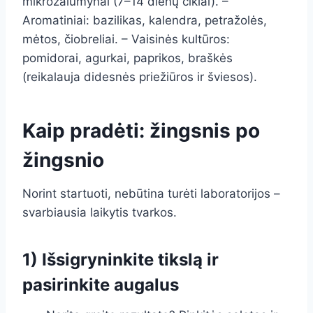
mikrožalumynai (7–14 dienų ciklai). –
Aromatiniai: bazilikas, kalendra, petražolės,
mėtos, čiobreliai. – Vaisinės kultūros:
pomidorai, agurkai, paprikos, braškės
(reikalauja didesnės priežiūros ir šviesos).
Kaip pradėti: žingsnis po
žingsnio
Norint startuoti, nebūtina turėti laboratorijos –
svarbiausia laikytis tvarkos.
1) Išsigryninkite tikslą ir
pasirinkite augalus