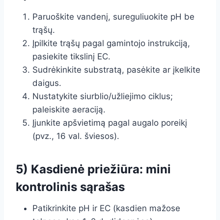
Paruoškite vandenį, sureguliuokite pH be
trąšų.
Įpilkite trąšų pagal gamintojo instrukciją,
pasiekite tikslinį EC.
Sudrėkinkite substratą, pasėkite ar įkelkite
daigus.
Nustatykite siurblio/užliejimo ciklus;
paleiskite aeraciją.
Įjunkite apšvietimą pagal augalo poreikį
(pvz., 16 val. šviesos).
5) Kasdienė priežiūra: mini
kontrolinis sąrašas
Patikrinkite pH ir EC (kasdien mažose