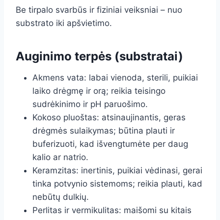
Be tirpalo svarbūs ir fiziniai veiksniai – nuo
substrato iki apšvietimo.
Auginimo terpės (substratai)
Akmens vata: labai vienoda, sterili, puikiai
laiko drėgmę ir orą; reikia teisingo
sudrėkinimo ir pH paruošimo.
Kokoso pluoštas: atsinaujinantis, geras
drėgmės sulaikymas; būtina plauti ir
buferizuoti, kad išvengtumėte per daug
kalio ar natrio.
Keramzitas: inertinis, puikiai vėdinasi, gerai
tinka potvynio sistemoms; reikia plauti, kad
nebūtų dulkių.
Perlitas ir vermikulitas: maišomi su kitais