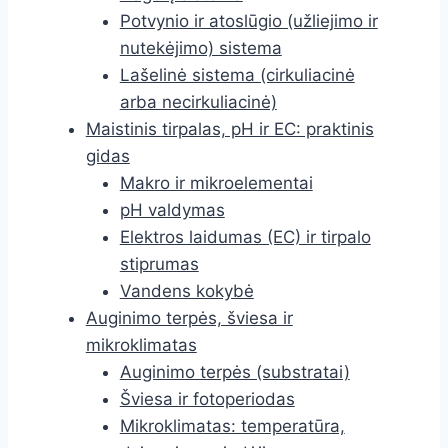
Potvynio ir atoslūgio (užliejimo ir
nutekėjimo) sistema
Lašelinė sistema (cirkuliacinė
arba necirkuliacinė)
Maistinis tirpalas, pH ir EC: praktinis
gidas
Makro ir mikroelementai
pH valdymas
Elektros laidumas (EC) ir tirpalo
stiprumas
Vandens kokybė
Auginimo terpės, šviesa ir
mikroklimatas
Auginimo terpės (substratai)
Šviesa ir fotoperiodas
Mikroklimatas: temperatūra,