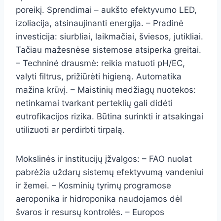
poreikį. Sprendimai – aukšto efektyvumo LED,
izoliacija, atsinaujinanti energija. – Pradinė
investicija: siurbliai, laikmačiai, šviesos, jutikliai.
Tačiau mažesnėse sistemose atsiperka greitai.
– Techninė drausmė: reikia matuoti pH/EC,
valyti filtrus, prižiūrėti higieną. Automatika
mažina krūvį. – Maistinių medžiagų nuotekos:
netinkamai tvarkant perteklių gali didėti
eutrofikacijos rizika. Būtina surinkti ir atsakingai
utilizuoti ar perdirbti tirpalą.
Mokslinės ir institucijų įžvalgos: – FAO nuolat
pabrėžia uždarų sistemų efektyvumą vandeniui
ir žemei. – Kosminių tyrimų programose
aeroponika ir hidroponika naudojamos dėl
švaros ir resursų kontrolės. – Europos