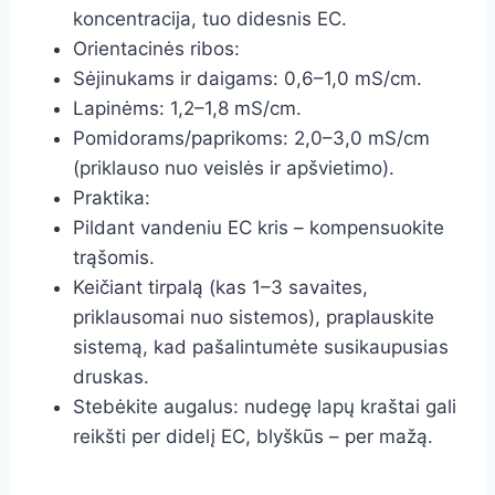
koncentracija, tuo didesnis EC.
Orientacinės ribos:
Sėjinukams ir daigams: 0,6–1,0 mS/cm.
Lapinėms: 1,2–1,8 mS/cm.
Pomidorams/paprikoms: 2,0–3,0 mS/cm
(priklauso nuo veislės ir apšvietimo).
Praktika:
Pildant vandeniu EC kris – kompensuokite
trąšomis.
Keičiant tirpalą (kas 1–3 savaites,
priklausomai nuo sistemos), praplauskite
sistemą, kad pašalintumėte susikaupusias
druskas.
Stebėkite augalus: nudegę lapų kraštai gali
reikšti per didelį EC, blyškūs – per mažą.