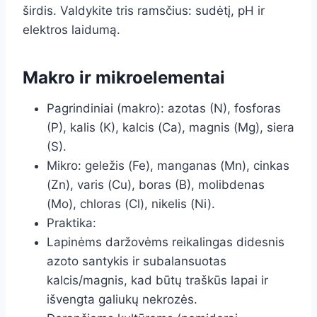
širdis. Valdykite tris ramsčius: sudėtį, pH ir
elektros laidumą.
Makro ir mikroelementai
Pagrindiniai (makro): azotas (N), fosforas
(P), kalis (K), kalcis (Ca), magnis (Mg), siera
(S).
Mikro: geležis (Fe), manganas (Mn), cinkas
(Zn), varis (Cu), boras (B), molibdenas
(Mo), chloras (Cl), nikelis (Ni).
Praktika:
Lapinėms daržovėms reikalingas didesnis
azoto santykis ir subalansuotas
kalcis/magnis, kad būtų traškūs lapai ir
išvengta galiukų nekrozės.