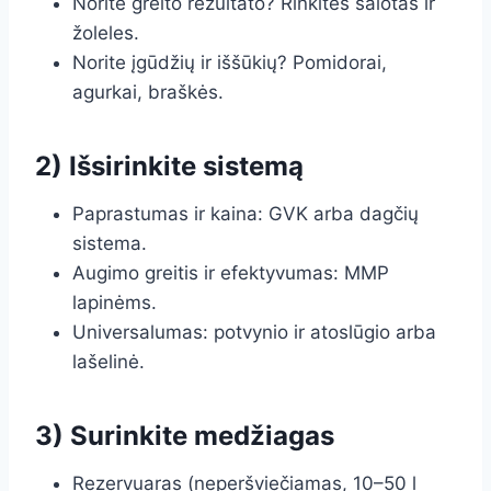
Norite greito rezultato? Rinkitės salotas ir
žoleles.
Norite įgūdžių ir iššūkių? Pomidorai,
agurkai, braškės.
2) Išsirinkite sistemą
Paprastumas ir kaina: GVK arba dagčių
sistema.
Augimo greitis ir efektyvumas: MMP
lapinėms.
Universalumas: potvynio ir atoslūgio arba
lašelinė.
3) Surinkite medžiagas
Rezervuaras (neperšviečiamas, 10–50 l