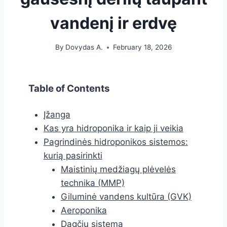
vandenį ir erdvę
By
Dovydas A.
February 18, 2026
Table of Contents
Įžanga
Kas yra hidroponika ir kaip ji veikia
Pagrindinės hidroponikos sistemos:
kurią pasirinkti
Maistinių medžiagų plėvelės
technika (MMP)
Giluminė vandens kultūra (GVK)
Aeroponika
Dagčių sistema