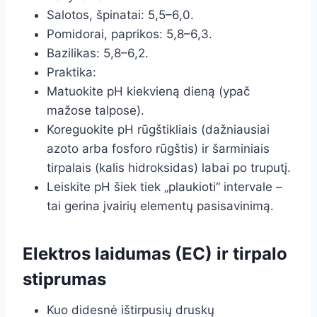
Salotos, špinatai: 5,5–6,0.
Pomidorai, paprikos: 5,8–6,3.
Bazilikas: 5,8–6,2.
Praktika:
Matuokite pH kiekvieną dieną (ypač
mažose talpose).
Koreguokite pH rūgštikliais (dažniausiai
azoto arba fosforo rūgštis) ir šarminiais
tirpalais (kalis hidroksidas) labai po truputį.
Leiskite pH šiek tiek „plaukioti“ intervale –
tai gerina įvairių elementų pasisavinimą.
Elektros laidumas (EC) ir tirpalo
stiprumas
Kuo didesnė ištirpusių druskų