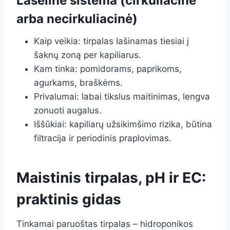
Lašelinė sistema (cirkuliacinė
arba necirkuliacinė)
Kaip veikia: tirpalas lašinamas tiesiai į
šaknų zoną per kapiliarus.
Kam tinka: pomidorams, paprikoms,
agurkams, braškėms.
Privalumai: labai tikslus maitinimas, lengva
zonuoti augalus.
Iššūkiai: kapiliarų užsikimšimo rizika, būtina
filtracija ir periodinis praplovimas.
Maistinis tirpalas, pH ir EC:
praktinis gidas
Tinkamai paruoštas tirpalas – hidroponikos