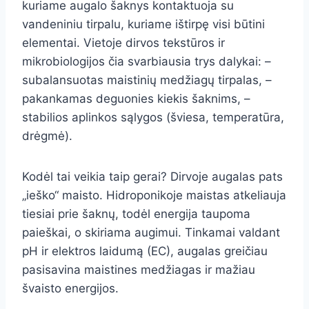
kuriame augalo šaknys kontaktuoja su
vandeniniu tirpalu, kuriame ištirpę visi būtini
elementai. Vietoje dirvos tekstūros ir
mikrobiologijos čia svarbiausia trys dalykai: –
subalansuotas maistinių medžiagų tirpalas, –
pakankamas deguonies kiekis šaknims, –
stabilios aplinkos sąlygos (šviesa, temperatūra,
drėgmė).
Kodėl tai veikia taip gerai? Dirvoje augalas pats
„ieško“ maisto. Hidroponikoje maistas atkeliauja
tiesiai prie šaknų, todėl energija taupoma
paieškai, o skiriama augimui. Tinkamai valdant
pH ir elektros laidumą (EC), augalas greičiau
pasisavina maistines medžiagas ir mažiau
švaisto energijos.