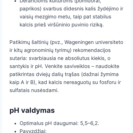
Derančioms kultūroms (pomidorai,
paprikos) svarbus didesnis kalis žydėjimo ir
vaisių mezgimo metu, taip pat stabilus
kalcis prieš viršūninio puvinio riziką.
Patikimų šaltinių (pvz., Wageningen universiteto
ir kitų agronominių tyrimų) rekomendacijos
sutaria: svarbiausia ne absoliutus kiekis, o
santykis ir pH. Venkite saviveiklos – naudokite
patikrintas dviejų dalių trąšas (dažnai žymima
kaip A ir B), kad kalcis nereaguotų su fosforu ir
sulfatais nusėsdami.
pH valdymas
Optimalus pH daugumai: 5,5–6,2.
Pavyzdžiai: