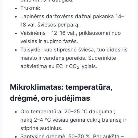
Trukmė:
Lapinėms daržovėms dažnai pakanka 14–
18 val. šviesos per parą.
Vaisinėms – 12–16 val., priklausomai nuo
veislės ir augimo fazės.
Taisyklė: kuo stipresnė šviesa, tuo didesnis
maisto ir vandens poreikis. Suderinkite
apšvietimą su EC ir CO₂ lygiais.
Mikroklimatas: temperatūra,
drėgmė, oro judėjimas
Oro temperatūra: 20–25 °C daugumai;
naktį 2–4 °C vėsiau gerina cukrų balansą ir
stiprina audinius.
Santykinė drėgmė: 50–70 %. Per aukšta –