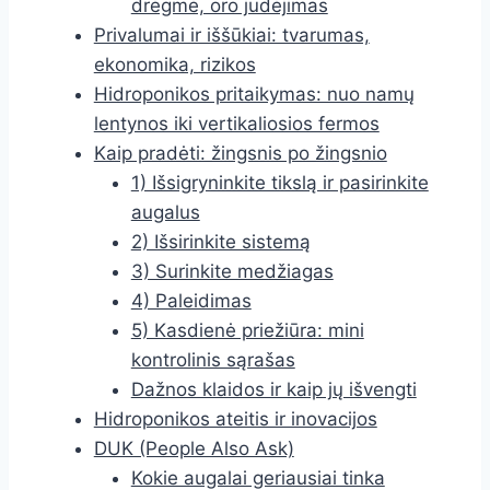
drėgmė, oro judėjimas
Privalumai ir iššūkiai: tvarumas,
ekonomika, rizikos
Hidroponikos pritaikymas: nuo namų
lentynos iki vertikaliosios fermos
Kaip pradėti: žingsnis po žingsnio
1) Išsigryninkite tikslą ir pasirinkite
augalus
2) Išsirinkite sistemą
3) Surinkite medžiagas
4) Paleidimas
5) Kasdienė priežiūra: mini
kontrolinis sąrašas
Dažnos klaidos ir kaip jų išvengti
Hidroponikos ateitis ir inovacijos
DUK (People Also Ask)
Kokie augalai geriausiai tinka