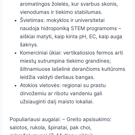
aromatingos žolelės, kur svarbus skonis,
vienodumas ir tiekimo stabilumas.
Švietimas: mokyklos ir universitetai
naudoja hidroponiką STEM programoms –
aiškiai matyti, kaip kinta pH, EC, kaip auga
šaknys.
Komerciniai ūkiai: vertikaliosios fermos arti
miestų sutrumpina tiekimo grandines;
šiltnamiuose lašelinė derančioms kultūroms
leidžia valdyti derliaus bangas.
Atokios vietovės: regionai su prastu
dirvožemiu ar ribotu vandeniu gali
užsiauginti dalį maisto lokaliai.
Populiariausi augalai: – Greito apsisukimo:
salotos, rukola, špinatai, pak choi,