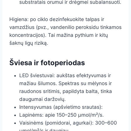
substratais orumui ir drėgmei subalansuoti.
Higiena: po ciklo dezinfekuokite talpas ir
vamzdžius (pvz., vandenilio peroksidu tinkamos
koncentracijos). Tai mažina pythium ir kitų
šaknų ligų riziką.
Šviesa ir fotoperiodas
LED šviestuvai: aukštas efektyvumas ir
mažiau šilumos. Spektras su mėlynos ir
raudonos sritimis, papildyta balta, tinka
daugumai daržovių.
Intensyvumas (apšvietimo srautas):
Lapinėms: apie 150–250 µmol/m²/s.
Vaisinėms (pomidorai, agurkai): 300–600
µmol/m²/s ir daugiau.