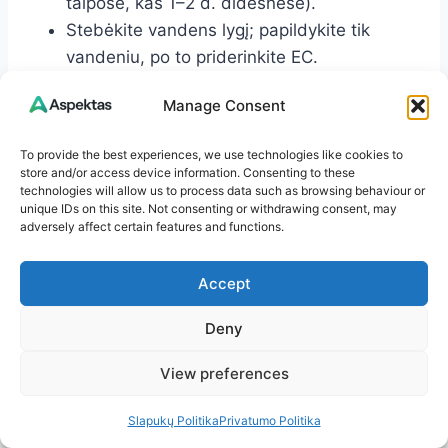
talpose, kas 1–2 d. didesnėse).
Stebėkite vandens lygį; papildykite tik
vandeniu, po to priderinkite EC.
Apžiūrėkite lapus: spalva, dėmės,
Manage Consent
pakraščiai, kenkėjai.
Patikrinkite siurblių darbą ir timerius.
To provide the best experiences, we use technologies like cookies to
Užtikrinkite oro judėjimą ir tinkamą
store and/or access device information. Consenting to these
temperatūrą.
technologies will allow us to process data such as browsing behaviour or
unique IDs on this site. Not consenting or withdrawing consent, may
adversely affect certain features and functions.
Dažnos klaidos ir kaip jų
Accept
išvengti
Deny
Per didelis EC jaunų daigų fazėje:
pradėkite silpnesniu tirpalu.
View preferences
Užsistovėjęs tirpalas be deguonies:
aeruokite arba užtikrinkite cirkuliaciją.
Slapukų Politika
Privatumo Politika
Netvarkinga higiena: dezinfekuokite tarp