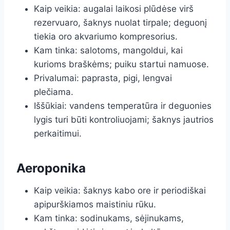
Kaip veikia: augalai laikosi plūdėse virš
rezervuaro, šaknys nuolat tirpale; deguonį
tiekia oro akvariumo kompresorius.
Kam tinka: salotoms, mangoldui, kai
kurioms braškėms; puiku startui namuose.
Privalumai: paprasta, pigi, lengvai
plečiama.
Iššūkiai: vandens temperatūra ir deguonies
lygis turi būti kontroliuojami; šaknys jautrios
perkaitimui.
Aeroponika
Kaip veikia: šaknys kabo ore ir periodiškai
apipurškiamos maistiniu rūku.
Kam tinka: sodinukams, sėjinukams,