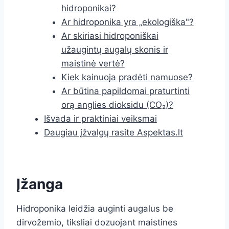
hidroponikai?
Ar hidroponika yra „ekologiška"?
Ar skiriasi hidroponiškai
užaugintų augalų skonis ir
maistinė vertė?
Kiek kainuoja pradėti namuose?
Ar būtina papildomai praturtinti
orą anglies dioksidu (CO₂)?
Išvada ir praktiniai veiksmai
Daugiau įžvalgų rasite Aspektas.lt
Įžanga
Hidroponika leidžia auginti augalus be
dirvožemio, tiksliai dozuojant maistines