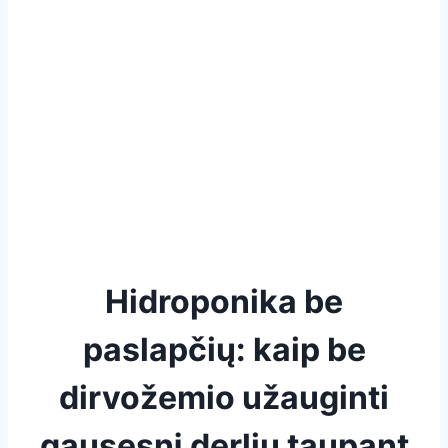
Hidroponika be
paslapčių: kaip be
dirvožemio užauginti
gausesnį derlių taupant