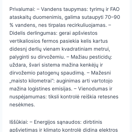
Privalumai: – Vandens taupymas: tyrimų ir FAO
ataskaitų duomenimis, galima sutaupyti 70–90
% vandens, nes tirpalas recirkuliuojamas. –
Didelis derlingumas: gerai apšviestos
vertikaliosios fermos pasiekia kelis kartus
didesnį derlių vienam kvadratiniam metrui,
palyginti su dirvožemiu. – Mažiau pesticidų:
uždara, švari sistema mažina kenkėjų ir
dirvožemio patogenų spaudimą. – Mažesni
„maisto kilometrai“: auginimas arti vartotojo
mažina logistines emisijas. – Vienodumas ir
nuspėjamumas: tiksli kontrolė reiškia retesnes
nesėkmes.
Iššūkiai: – Energijos sąnaudos: dirbtinis
apšvietimas ir klimato kontrolė didina elektros