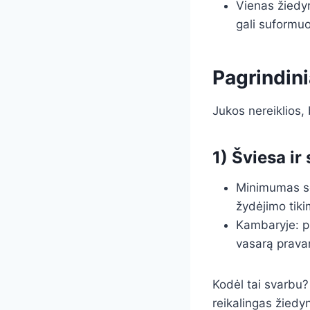
Vienas žiedy
gali suformuo
Pagrindini
Jukos nereiklios, 
1) Šviesa i
Minimumas sod
žydėjimo tik
Kambaryje: pi
vasarą pravart
Kodėl tai svarbu? 
reikalingas žiedy