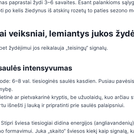
nas paprastai žydi 3–6 savaites. Esant palankioms sąly
ti po kelis žiedynus iš atskirų rozetų to paties sezono m
ai veiksniai, lemiantys jukos žyd
bet žydėjimui jos reikalauja „teisingų“ signalų.
r saulės intensyvumas
e: 6–8 val. tiesioginės saulės kasdien. Pusiau pavėsis 
imybę.
etinė ar pietvakarinė kryptis, be užuolaidų, kuo arčiau s
u išnešti į lauką ir pripratinti prie saulės palaipsniui.
Stipri šviesa tiesiogiai didina energijos (angliavandenių
no formavimui. Juka „skaito“ šviesos kiekį kaip signalą,