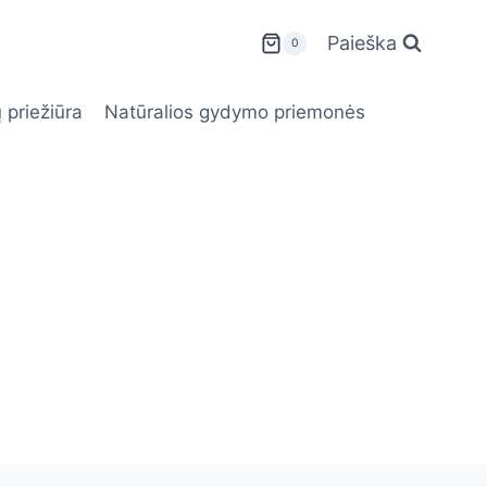
Paieška
0
 priežiūra
Natūralios gydymo priemonės