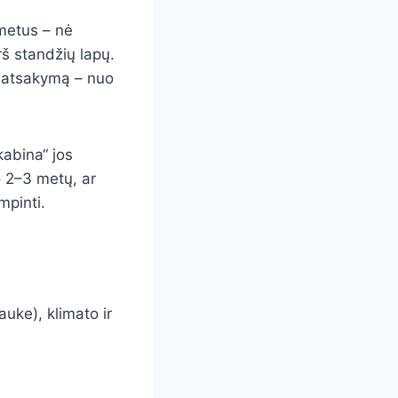
metus – nė
rš standžių lapų.
ką atsakymą – nuo
kabina“ jos
o 2–3 metų, ar
mpinti.
uke), klimato ir