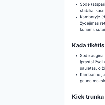
Sode (atspari
stabiliai kas
Kambaryje (d
žydėjimas re
kuriems sute
Kada tikėtis
Sode auginamo
įprastai žydi
saulėtas, o ž
Kambarinė juk
gauna maksim
Kiek trunka