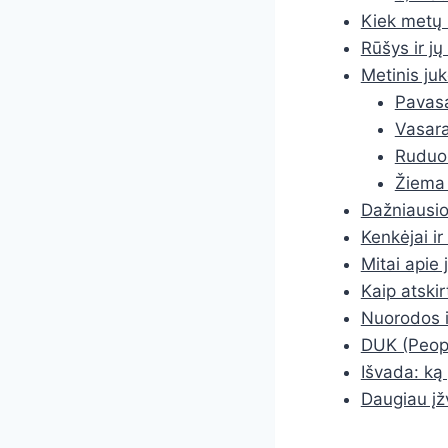
Kiek metų 
Rūšys ir jų
Metinis ju
Pavasa
Vasara
Ruduo 
Žiema 
Dažniausio
Kenkėjai ir
Mitai apie
Kaip atskir
Nuorodos ir
DUK (Peopl
Išvada: ką 
Daugiau įž