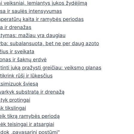
i veiksniai, lemiantys jukos žydėjimą
esa ir saulės intensyvumas
peratūrų kaita ir ramybės periodas
va ir drenažas
stymas: mažiau yra daugiau
yba: subalansuota, bet ne per daug azoto
ius ir sveikata
onas ir šaknų erdvė
inti juką pražysti greičiau: veiksmo planas
tikrink rūšį ir lūkesčius
simizuok šviesą
varkyk substratą ir drenažą
styk protingai
k tikslingai
eik tikrą ramybės periodą
k teisingai ir atsargiai
dok „pavasarinį postūmį"