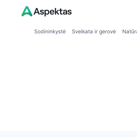
Skip
to
content
Sodininkystė
Sveikata ir gerovė
Natūr