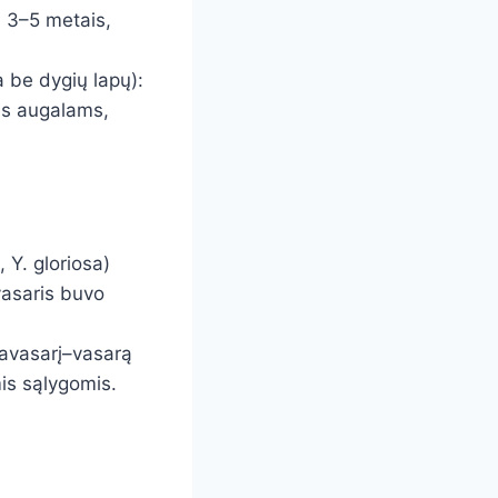
a 3–5 metais,
 be dygių lapų):
ms augalams,
 Y. gloriosa)
avasaris buvo
pavasarį–vasarą
is sąlygomis.