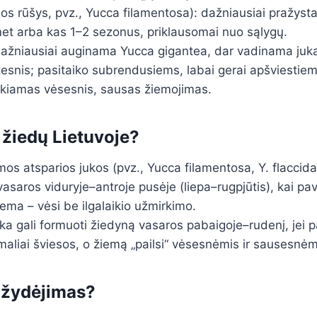
os rūšys, pvz., Yucca filamentosa): dažniausiai pražyst
met arba kas 1–2 sezonus, priklausomai nuo sąlygų.
ažniausiai auginama Yucca gigantea, dar vadinama juka
tesnis; pasitaiko subrendusiems, labai gerai apšviestie
ikiamas vėsesnis, sausas žiemojimas.
 žiedų Lietuvoje?
s atsparios jukos (pvz., Yucca filamentosa, Y. flaccida,
 vasaros viduryje–antroje pusėje (liepa–rugpjūtis), kai p
iema – vėsi be ilgalaikio užmirkimo.
a gali formuoti žiedyną vasaros pabaigoje–rudenį, jei 
aliai šviesos, o žiemą „pailsi“ vėsesnėmis ir sausesnėm
 žydėjimas?