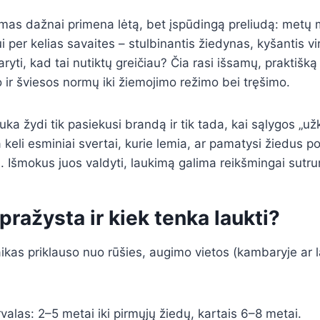
mas dažnai primena lėtą, bet įspūdingą preliudą: metų 
 per kelias savaites – stulbinantis žiedynas, kyšantis vi
daryti, kad tai nutiktų greičiau? Čia rasi išsamų, praktiš
o ir šviesos normų iki žiemojimo režimo bei tręšimo.
uka žydi tik pasiekusi brandą ir tik tada, kai sąlygos „už
a keli esminiai svertai, kurie lemia, ar pamatysi žiedus p
au. Išmokus juos valdyti, laukimą galima reikšmingai sutru
pražysta ir kiek tenka laukti?
ikas priklauso nuo rūšies, augimo vietos (kambaryje ar la
.
valas: 2–5 metai iki pirmųjų žiedų, kartais 6–8 metai.