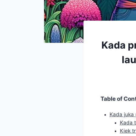
Kada pr
lau
Table of Con
Kada juka p
Kada t
Kiek t