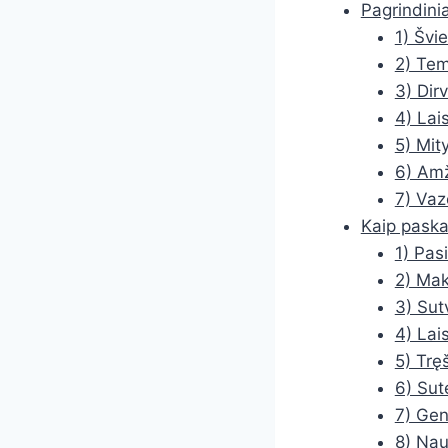
Pagrindinia
1) Švi
2) Tem
3) Dir
4) Lai
5) Mit
6) Amž
7) Vaz
Kaip paskat
1) Pasi
2) Mak
3) Sut
4) Lai
5) Tręš
6) Sut
7) Genė
8) Nau