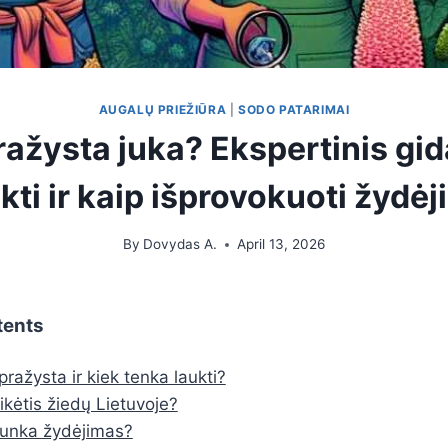
AUGALŲ PRIEŽIŪRA
|
SODO PATARIMAI
ažysta juka? Ekspertinis gid
kti ir kaip išprovokuoti žydė
By
Dovydas A.
April 13, 2026
tents
ražysta ir kiek tenka laukti?
ikėtis žiedų Lietuvoje?
runka žydėjimas?