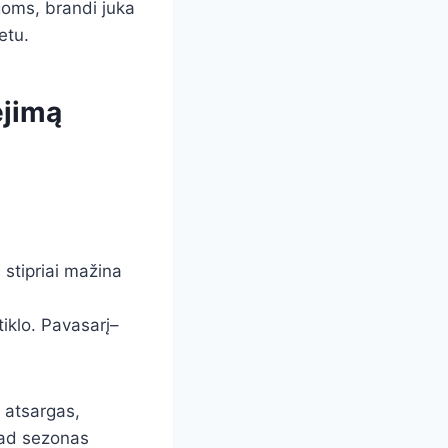
goms, brandi juka
etu.
ėjimą
stipriai mažina
tiklo. Pavasarį–
) atsargas,
 kad sezonas