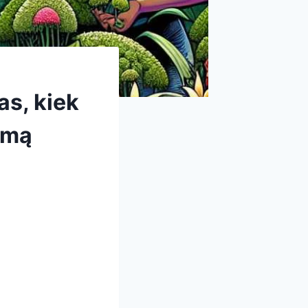
as, kiek
jimą