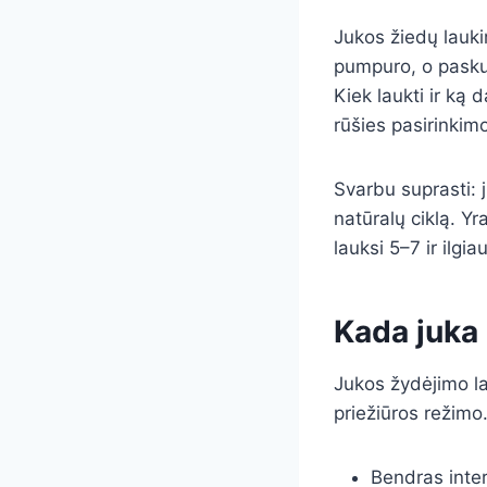
Jukos žiedų lauki
pumpuro, o paskui
Kiek laukti ir ką 
rūšies pasirinkim
Svarbu suprasti: j
natūralų ciklą. Yr
lauksi 5–7 ir ilgi
Kada juka 
Jukos žydėjimo la
priežiūros režimo
Bendras inter