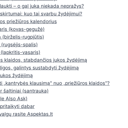
laukti – o gal juka niekada nepražys?
 skirtumai: kuo tai svarbu žydėjimui?
kos priežiūros kalendorius
ris (kovas-gegužė)
 (birželis-rugpjūtis)
(rugsėjis-spalis)
(lapkritis-vasaris)
s klaidos, stabdančios jukos žydėjimą
 ligos, galintys sustabdyti žydėjimą
 jukos žydėjimą
ti „kantrybės klausimą" nuo „priežiūros klaidos"?
 šaltiniai (santrauka)
e Also Ask)
pritaikyti dabar
valgų rasite Aspektas.lt