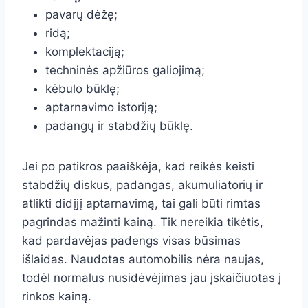
pavarų dėžę;
ridą;
komplektaciją;
techninės apžiūros galiojimą;
kėbulo būklę;
aptarnavimo istoriją;
padangų ir stabdžių būklę.
Jei po patikros paaiškėja, kad reikės keisti
stabdžių diskus, padangas, akumuliatorių ir
atlikti didįjį aptarnavimą, tai gali būti rimtas
pagrindas mažinti kainą. Tik nereikia tikėtis,
kad pardavėjas padengs visas būsimas
išlaidas. Naudotas automobilis nėra naujas,
todėl normalus nusidėvėjimas jau įskaičiuotas į
rinkos kainą.