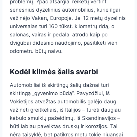
problemų. Ypač atsargiai reikėtų vertinti
senesnius dyzelinius automobilius, kurie ilgai
važinėjo Vakarų Europoje. Jei 12 metų dyzelinis
universalas turi 160 tūkst. kilometrų ridą, o
salonas, vairas ir pedalai atrodo kaip po
dvigubai didesnio naudojimo, pasitikėti vien
odometru būtų naivu.
Kodėl kilmės šalis svarbi
Automobiliai iš skirtingų šalių dažnai turi
skirtingą „gyvenimo būdą“. Pavyzdžiui, iš
Vokietijos atvežtas automobilis galėjo daug
važinėti greitkeliais, iš Italijos – turėti daugiau
kėbulo smulkių pažeidimų, iš Skandinavijos –
būti labiau paveiktas druskų ir korozijos. Tai
nėra taisyklė, bet patikros metu tokie niuansai