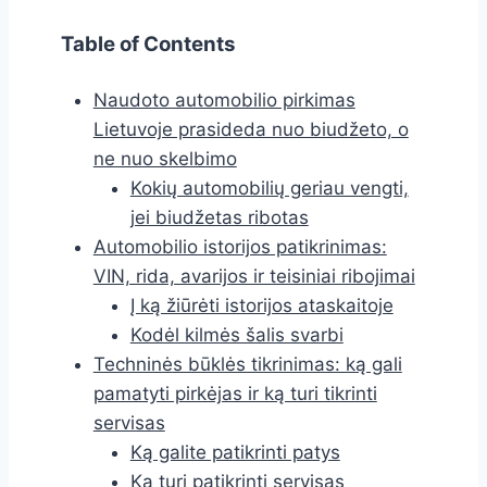
Table of Contents
Naudoto automobilio pirkimas
Lietuvoje prasideda nuo biudžeto, o
ne nuo skelbimo
Kokių automobilių geriau vengti,
jei biudžetas ribotas
Automobilio istorijos patikrinimas:
VIN, rida, avarijos ir teisiniai ribojimai
Į ką žiūrėti istorijos ataskaitoje
Kodėl kilmės šalis svarbi
Techninės būklės tikrinimas: ką gali
pamatyti pirkėjas ir ką turi tikrinti
servisas
Ką galite patikrinti patys
Ką turi patikrinti servisas