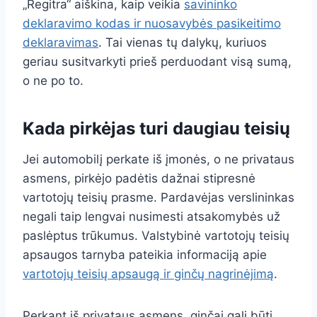
„Regitra“ aiškina, kaip veikia
savininko
deklaravimo kodas ir nuosavybės pasikeitimo
deklaravimas
. Tai vienas tų dalykų, kuriuos
geriau susitvarkyti prieš perduodant visą sumą,
o ne po to.
Kada pirkėjas turi daugiau teisių
Jei automobilį perkate iš įmonės, o ne privataus
asmens, pirkėjo padėtis dažnai stipresnė
vartotojų teisių prasme. Pardavėjas verslininkas
negali taip lengvai nusimesti atsakomybės už
paslėptus trūkumus. Valstybinė vartotojų teisių
apsaugos tarnyba pateikia informaciją apie
vartotojų teisių apsaugą ir ginčų nagrinėjimą
.
Perkant iš privataus asmens, ginčai gali būti