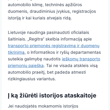
automobilio kilmę, techninės apžiūros
duomenis, draudiminius įvykius, registracijos
istoriją ir kai kuriais atvejais ridą.
Lietuvoje naudinga pasinaudoti oficialiais
šaltiniais. „Regitra“ skelbia informaciją apie
transporto priemonės registravimą ir duomenų
tikrinimą
, o Informatikos ir ryšių departamentas
suteikia galimybę naudotis
ieškomų transporto
priemonių paieška
. Tai ne visada atskleis visą
automobilio praeitį, bet padeda atmesti
rizikingiausius variantus.
Į ką žiūrėti istorijos ataskaitoje
Jei naudojatės mokamomis istorijos