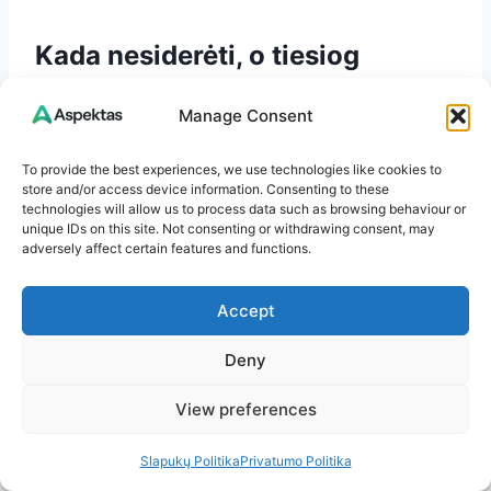
Kada nesiderėti, o tiesiog
atsisakyti
Manage Consent
Yra situacijų, kai geriausia deryba –
To provide the best experiences, we use technologies like cookies to
nebedalyvauti sandoryje. Atsisakykite pirkimo,
store and/or access device information. Consenting to these
jei:
technologies will allow us to process data such as browsing behaviour or
unique IDs on this site. Not consenting or withdrawing consent, may
adversely affect certain features and functions.
nesutampa VIN kodas dokumentuose ir ant
automobilio;
Accept
pardavėjas neturi teisės parduoti
automobilio;
Deny
vengiama pateikti dokumentus;
View preferences
slepiami defektai;
automobilis akivaizdžiai buvo stipriai
Slapukų Politika
Privatumo Politika
daužtas;