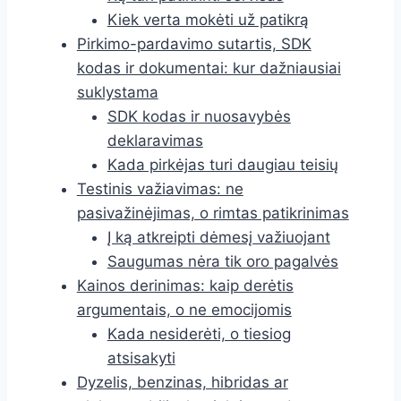
Kiek verta mokėti už patikrą
Pirkimo-pardavimo sutartis, SDK
kodas ir dokumentai: kur dažniausiai
suklystama
SDK kodas ir nuosavybės
deklaravimas
Kada pirkėjas turi daugiau teisių
Testinis važiavimas: ne
pasivažinėjimas, o rimtas patikrinimas
Į ką atkreipti dėmesį važiuojant
Saugumas nėra tik oro pagalvės
Kainos derinimas: kaip derėtis
argumentais, o ne emocijomis
Kada nesiderėti, o tiesiog
atsisakyti
Dyzelis, benzinas, hibridas ar