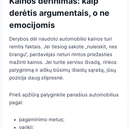
Kainos derinimas: kaip
derėtis argumentais, o ne
emocijomis
Derybos dėl naudoto automobilio kainos turi
remtis faktais. Jei tiesiog sakote „nuleiskit, nes
brangu“, pardavėjas neturi rimtos priežasties
mažinti kainos. Jei turite serviso išvadą, rinkos
palyginimą ir aiškų būsimų išlaidų sąrašą, jūsų
pozicija daug stipresnė.
Prieš apžiūrą palyginkite panašius automobilius
pagal:
pagaminimo metus;
variklį;