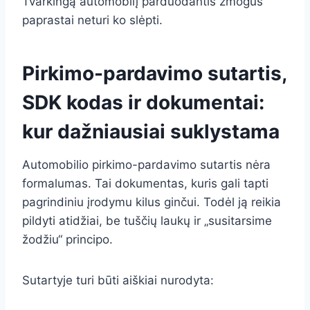
Tvarkingą automobilį parduodantis žmogus
paprastai neturi ko slėpti.
Pirkimo-pardavimo sutartis,
SDK kodas ir dokumentai:
kur dažniausiai suklystama
Automobilio pirkimo-pardavimo sutartis nėra
formalumas. Tai dokumentas, kuris gali tapti
pagrindiniu įrodymu kilus ginčui. Todėl ją reikia
pildyti atidžiai, be tuščių laukų ir „susitarsime
žodžiu“ principo.
Sutartyje turi būti aiškiai nurodyta: