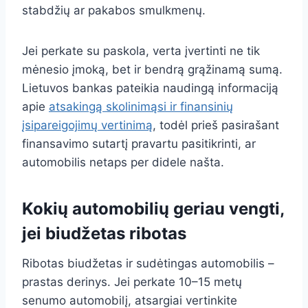
stabdžių ar pakabos smulkmenų.
Jei perkate su paskola, verta įvertinti ne tik
mėnesio įmoką, bet ir bendrą grąžinamą sumą.
Lietuvos bankas pateikia naudingą informaciją
apie
atsakingą skolinimąsi ir finansinių
įsipareigojimų vertinimą
, todėl prieš pasirašant
finansavimo sutartį pravartu pasitikrinti, ar
automobilis netaps per didele našta.
Kokių automobilių geriau vengti,
jei biudžetas ribotas
Ribotas biudžetas ir sudėtingas automobilis –
prastas derinys. Jei perkate 10–15 metų
senumo automobilį, atsargiai vertinkite