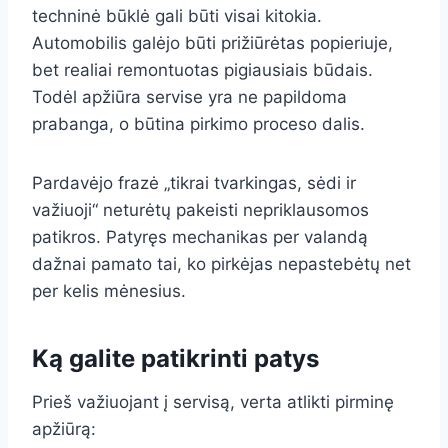
techninė būklė gali būti visai kitokia.
Automobilis galėjo būti prižiūrėtas popieriuje,
bet realiai remontuotas pigiausiais būdais.
Todėl apžiūra servise yra ne papildoma
prabanga, o būtina pirkimo proceso dalis.
Pardavėjo frazė „tikrai tvarkingas, sėdi ir
važiuoji“ neturėtų pakeisti nepriklausomos
patikros. Patyręs mechanikas per valandą
dažnai pamato tai, ko pirkėjas nepastebėtų net
per kelis mėnesius.
Ką galite patikrinti patys
Prieš važiuojant į servisą, verta atlikti pirminę
apžiūrą: