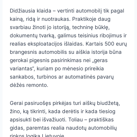
Didžiausia klaida – vertinti automobilį tik pagal
kainą, ridą ir nuotraukas. Praktikoje daug
svarbiau žinoti jo istoriją, techninę būklę,
dokumentų tvarką, galimus teisinius ribojimus ir
realias eksploatacijos išlaidas. Kartais 500 eurų
brangesnis automobilis su aiškia istorija būna
gerokai pigesnis pasirinkimas nei „geras
variantas“, kuriam po mėnesio prireikia
sankabos, turbinos ar automatinės pavarų
dėžės remonto.
Gerai pasiruošęs pirkėjas turi aiškų biudžetą,
žino, ką tikrinti, kada derėtis ir kada tiesiog
apsisukti bei išvažiuoti. Toliau – praktiškas
gidas, paremtas realia naudotų automobilių
rinkos logika Lietuvoje.