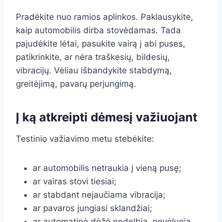
Pradėkite nuo ramios aplinkos. Paklausykite,
kaip automobilis dirba stovėdamas. Tada
pajudėkite lėtai, pasukite vairą į abi puses,
patikrinkite, ar nėra traškesių, bildesių,
vibracijų. Vėliau išbandykite stabdymą,
greitėjimą, pavarų perjungimą.
Į ką atkreipti dėmesį važiuojant
Testinio važiavimo metu stebėkite:
ar automobilis netraukia į vieną pusę;
ar vairas stovi tiesiai;
ar stabdant nejaučiama vibracija;
ar pavaros jungiasi sklandžiai;
ar automatinė dėžė nedelbia, nevėluoja,