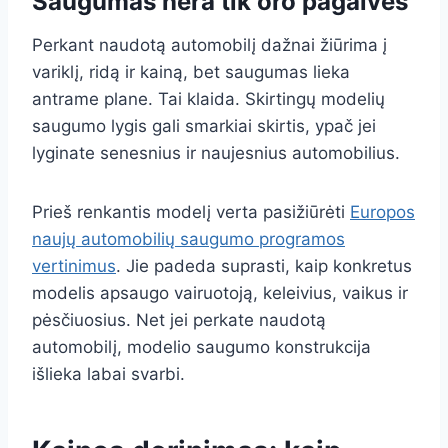
Saugumas nėra tik oro pagalvės
Perkant naudotą automobilį dažnai žiūrima į
variklį, ridą ir kainą, bet saugumas lieka
antrame plane. Tai klaida. Skirtingų modelių
saugumo lygis gali smarkiai skirtis, ypač jei
lyginate senesnius ir naujesnius automobilius.
Prieš renkantis modelį verta pasižiūrėti
Europos
naujų automobilių saugumo programos
vertinimus
. Jie padeda suprasti, kaip konkretus
modelis apsaugo vairuotoją, keleivius, vaikus ir
pėsčiuosius. Net jei perkate naudotą
automobilį, modelio saugumo konstrukcija
išlieka labai svarbi.