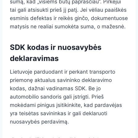
sumą, kad „visiems būtų paprasčiau“. Pirkėjui
tai gali atsisukti prieš jį patį. Jei vėliau paaiškės
esminis defektas ir reikės ginčo, dokumentuose
matysis ne realiai sumokėta suma, o mažesnė.
SDK kodas ir nuosavybės
deklaravimas
Lietuvoje parduodant ir perkant transporto
priemonę aktualus savininko deklaravimo
kodas, dažnai vadinamas SDK. Be jo
automobilio sandoris gali įstrigti. Prieš
mokėdami pinigus įsitikinkite, kad pardavėjas
yra teisėtas savininkas ir gali deklaruoti
nuosavybės perdavimą.