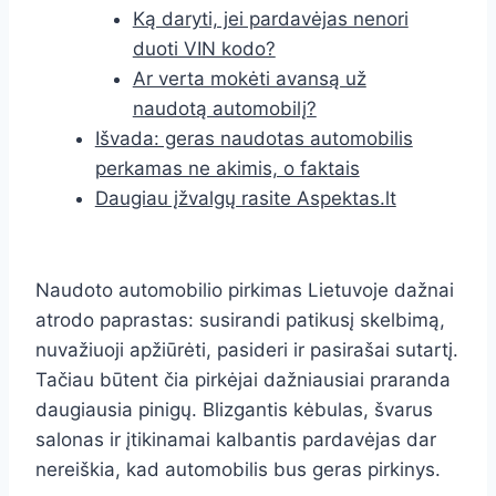
Ką daryti, jei pardavėjas nenori
duoti VIN kodo?
Ar verta mokėti avansą už
naudotą automobilį?
Išvada: geras naudotas automobilis
perkamas ne akimis, o faktais
Daugiau įžvalgų rasite Aspektas.lt
Naudoto automobilio pirkimas Lietuvoje dažnai
atrodo paprastas: susirandi patikusį skelbimą,
nuvažiuoji apžiūrėti, pasideri ir pasirašai sutartį.
Tačiau būtent čia pirkėjai dažniausiai praranda
daugiausia pinigų. Blizgantis kėbulas, švarus
salonas ir įtikinamai kalbantis pardavėjas dar
nereiškia, kad automobilis bus geras pirkinys.