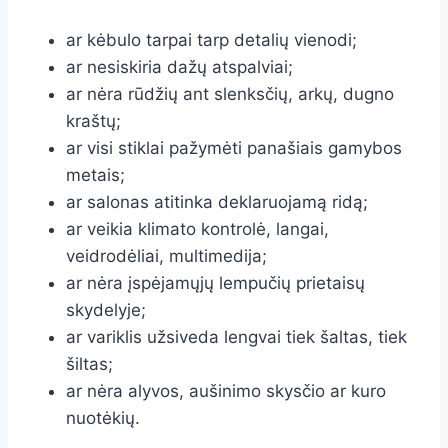
ar kėbulo tarpai tarp detalių vienodi;
ar nesiskiria dažų atspalviai;
ar nėra rūdžių ant slenksčių, arkų, dugno
kraštų;
ar visi stiklai pažymėti panašiais gamybos
metais;
ar salonas atitinka deklaruojamą ridą;
ar veikia klimato kontrolė, langai,
veidrodėliai, multimedija;
ar nėra įspėjamųjų lempučių prietaisų
skydelyje;
ar variklis užsiveda lengvai tiek šaltas, tiek
šiltas;
ar nėra alyvos, aušinimo skysčio ar kuro
nuotėkių.