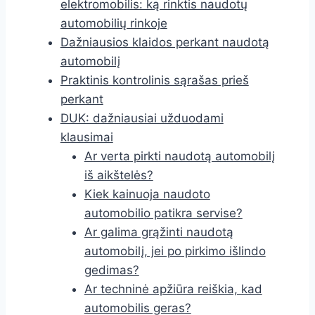
elektromobilis: ką rinktis naudotų
automobilių rinkoje
Dažniausios klaidos perkant naudotą
automobilį
Praktinis kontrolinis sąrašas prieš
perkant
DUK: dažniausiai užduodami
klausimai
Ar verta pirkti naudotą automobilį
iš aikštelės?
Kiek kainuoja naudoto
automobilio patikra servise?
Ar galima grąžinti naudotą
automobilį, jei po pirkimo išlindo
gedimas?
Ar techninė apžiūra reiškia, kad
automobilis geras?