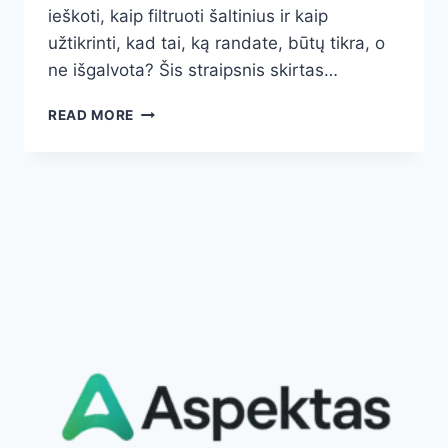
ieškoti, kaip filtruoti šaltinius ir kaip
užtikrinti, kad tai, ką randate, būtų tikra, o
ne išgalvota? Šis straipsnis skirtas…
KAIP
READ MORE
IEŠKOTI
INFORMACIJOS
INTERNETE:
10
EKSPERTINIŲ
PATARIMŲ,
KAIP
RASTI
TIKSLIAI
TAI,
KO
REIKIA