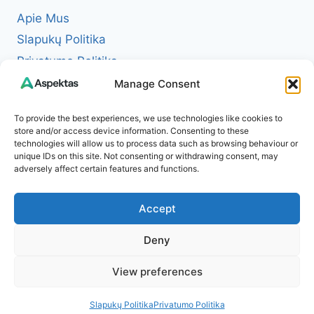
Apie Mus
Slapukų Politika
Privatumo Politika
Redakcinė politika + Klaidų taisymo politika
Manage Consent
Reklamos ir partnerystės politika
To provide the best experiences, we use technologies like cookies to
Atsakomybės apribojimas (Disclaimer)
store and/or access device information. Consenting to these
technologies will allow us to process data such as browsing behaviour or
Naudojimosi taisyklės (Terms of Service)
unique IDs on this site. Not consenting or withdrawing consent, may
Kontaktai
adversely affect certain features and functions.
Accept
Deny
© 2026 Aspektas – Tavo kasdienybės žurnalas
View preferences
internete
Slapukų Politika
Privatumo Politika