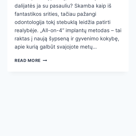
dalijatės ja su pasauliu? Skamba kaip iš
fantastikos srities, tačiau pažangi
odontologija tokį stebuklą leidžia patirti
realybėje. „All-on-4“ implantų metodas – tai
raktas į naują šypseną ir gyvenimo kokybę,
apie kurią galbūt svajojote metų…
NAUJA
READ MORE
ŠYPSENA
PER
VIENĄ
DIENĄ:
„ALL-
ON-
4“
IMPLANTŲ
REVOLIUCIJA
–
KAIP
ATGAUTI