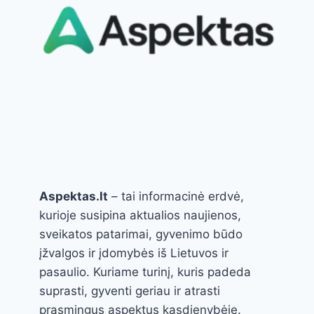
PASITIKĖJIMĄ,
FUNKCIJĄ
IR
GROŽĮ
AKIMIRKSNIU
Aspektas.lt
– tai informacinė erdvė,
kurioje susipina aktualios naujienos,
sveikatos patarimai, gyvenimo būdo
įžvalgos ir įdomybės iš Lietuvos ir
pasaulio. Kuriame turinį, kuris padeda
suprasti, gyventi geriau ir atrasti
prasmingus aspektus kasdienybėje.