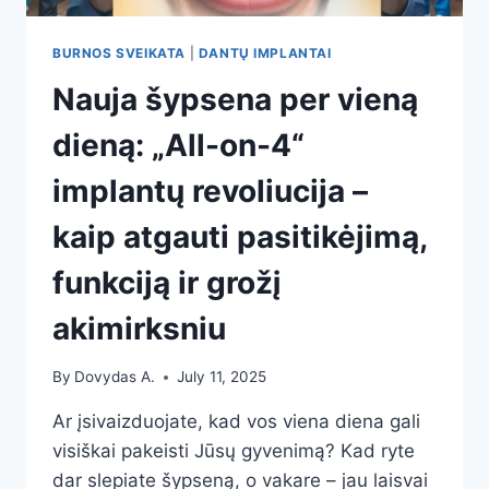
BURNOS SVEIKATA
|
DANTŲ IMPLANTAI
Nauja šypsena per vieną
dieną: „All-on-4“
implantų revoliucija –
kaip atgauti pasitikėjimą,
funkciją ir grožį
akimirksniu
By
Dovydas A.
July 11, 2025
Ar įsivaizduojate, kad vos viena diena gali
visiškai pakeisti Jūsų gyvenimą? Kad ryte
dar slepiate šypseną, o vakare – jau laisvai