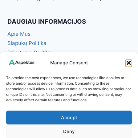
DAUGIAU INFORMACIJOS
Apie Mus
Slapukų Politika
Privatumo Politika
Redakcinė politika + Klaidų taisymo politika
Manage Consent
Reklamos ir partnerystės politika
To provide the best experiences, we use technologies like cookies to
Atsakomybės apribojimas (Disclaimer)
store and/or access device information. Consenting to these
technologies will allow us to process data such as browsing behaviour or
Naudojimosi taisyklės (Terms of Service)
unique IDs on this site. Not consenting or withdrawing consent, may
Kontaktai
adversely affect certain features and functions.
Accept
Deny