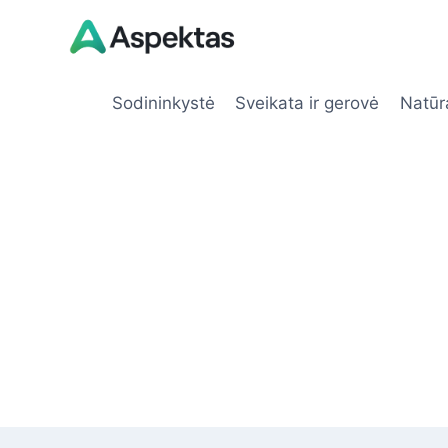
Skip
to
content
Sodininkystė
Sveikata ir gerovė
Natūr