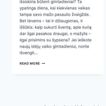
išsiskiria būtent gimtadieniai? Ta
ypatinga diena, kai kiekvienas vaikas
tampa savo mažo pasaulio žvaigžde.
Bet tėvams – tai ir džiaugsmas, ir
iššūkis: kaip sukurti šventę, apie kurią
dar ilgai pasakos draugai, o mažylis –
ilgai prisimins su šypsena? Jei ieškote
naujų idėjų vaiko gimtadieniui, norite
išvengti…
NEPAMIRŠTAMOS
READ MORE
VAIKO
GIMTADIENIO
IDĖJOS:
DEKORACIJOS,
VAIŠĖS,
ŽAIDIMAI
IR
DOVANOS