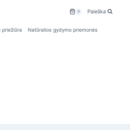
Paieška
0
 priežiūra
Natūralios gydymo priemonės