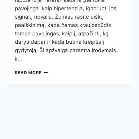
hipotenzija neretai laikoma „ne tokia
pavojinga“ kaip hipertenzija, ignoruoti jos
signalų nevalia. Žemiau rasite aiškų
paaiškinimą, kada žemas kraujospūdis
tampa pavojingas, kaip jį atpažinti, ką
daryti dabar ir kada būtina kreiptis į
gydytoją. Ši apžvalga paremta įrodymais
ir…
ŽEMAS
READ MORE
KRAUJOSPŪDIS
(HIPOTENZIJA):
8
RIMTOS
GRĖSMĖS,
SVARBIAUSI
SIMPTOMAI
IR
SAUGŪS
SPRENDIMAI