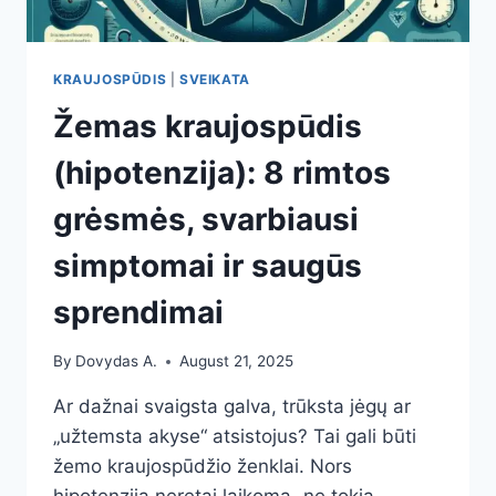
KRAUJOSPŪDIS
|
SVEIKATA
Žemas kraujospūdis
(hipotenzija): 8 rimtos
grėsmės, svarbiausi
simptomai ir saugūs
sprendimai
By
Dovydas A.
August 21, 2025
Ar dažnai svaigsta galva, trūksta jėgų ar
„užtemsta akyse“ atsistojus? Tai gali būti
žemo kraujospūdžio ženklai. Nors