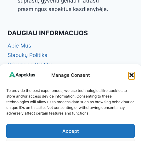
suprasti, gyventi geriau ir atrasti
prasmingus aspektus kasdienybėje.
DAUGIAU INFORMACIJOS
Apie Mus
Slapukų Politika
Privatumo Politika
Redakcinė politika + Klaidų taisymo politika
Manage Consent
Reklamos ir partnerystės politika
To provide the best experiences, we use technologies like cookies to
Atsakomybės apribojimas (Disclaimer)
store and/or access device information. Consenting to these
technologies will allow us to process data such as browsing behaviour or
Naudojimosi taisyklės (Terms of Service)
unique IDs on this site. Not consenting or withdrawing consent, may
Kontaktai
adversely affect certain features and functions.
Accept