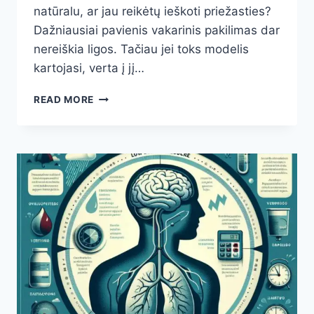
natūralu, ar jau reikėtų ieškoti priežasties?
Dažniausiai pavienis vakarinis pakilimas dar
nereiškia ligos. Tačiau jei toks modelis
kartojasi, verta į jį…
VAKARE
READ MORE
AUKŠTESNIS
KRAUJOSPŪDIS
NEI
RYTE:
KADA
TAI
NORMALU,
O
KADA
JAU
PAVOJINGAS
SIGNALAS?