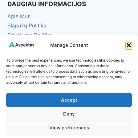
DAUGIAU INFORMACIJOS
Apie Mus
Slapukų Politika
Privatumo Politika
Redakcinė politika + Klaidų taisymo politika
Manage Consent
Reklamos ir partnerystės politika
To provide the best experiences, we use technologies like cookies to
Atsakomybės apribojimas (Disclaimer)
store and/or access device information. Consenting to these
technologies will allow us to process data such as browsing behaviour or
Naudojimosi taisyklės (Terms of Service)
unique IDs on this site. Not consenting or withdrawing consent, may
Kontaktai
adversely affect certain features and functions.
Accept
Deny
© 2026 Aspektas – Tavo kasdienybės žurnalas
View preferences
internete