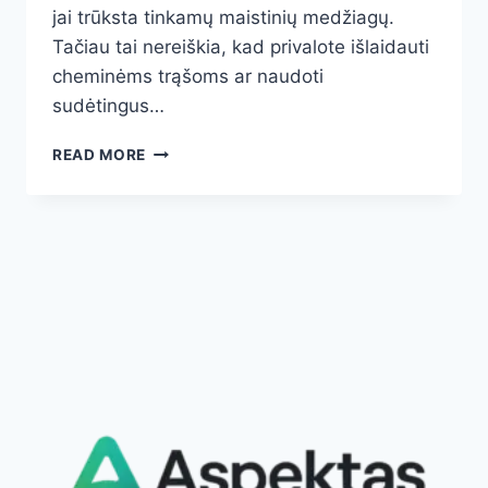
jai trūksta tinkamų maistinių medžiagų.
Tačiau tai nereiškia, kad privalote išlaidauti
cheminėms trąšoms ar naudoti
sudėtingus…
UŽPILKITE
READ MORE
ANT
ROŽIŲ
–
NATŪRALIOS
TRĄŠOS,
KURIOS
PRIVERS
JŪSŲ
ROŽES
ŽYDĖTI
DVIGUBAI
ILGIAU