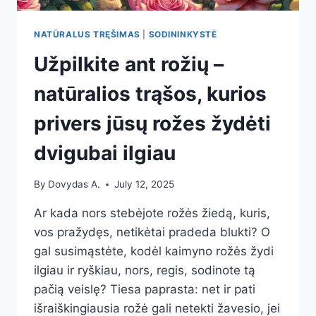
NATŪRALUS TRĘŠIMAS
|
SODININKYSTĖ
Užpilkite ant rožių –
natūralios trąšos, kurios
privers jūsų rožes žydėti
dvigubai ilgiau
By
Dovydas A.
July 12, 2025
Ar kada nors stebėjote rožės žiedą, kuris,
vos pražydęs, netikėtai pradeda blukti? O
gal susimąstėte, kodėl kaimyno rožės žydi
ilgiau ir ryškiau, nors, regis, sodinote tą
pačią veislę? Tiesa paprasta: net ir pati
išraiškingiausia rožė gali netekti žavesio, jei