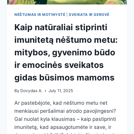
NĖŠTUMAS IR MOTINYSTĖ
|
SVEIKATA IR GEROVĖ
Kaip natūraliai stiprinti
imunitetą nėštumo metu:
mitybos, gyvenimo būdo
ir emocinės sveikatos
gidas būsimos mamoms
By
Dovydas A.
July 11, 2025
Ar pastebėjote, kad nėštumo metu net
menkiausi peršalimai atrodo pavojingesni?
Gal nuolat kyla klausimas – kaip pastiprinti
imunitetą, kad apsaugotumėte ir save, ir