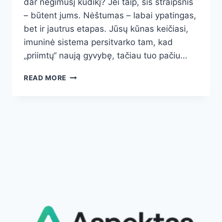
dar negimusį kūdikį? Jei taip, šis straipsnis
– būtent jums. Nėštumas – labai ypatingas,
bet ir jautrus etapas. Jūsų kūnas keičiasi,
imuninė sistema persitvarko tam, kad
„priimtų“ naują gyvybę, tačiau tuo pačiu…
KAIP
READ MORE
NATŪRALIAI
STIPRINTI
IMUNITETĄ
NĖŠTUMO
METU:
MITYBOS,
GYVENIMO
BŪDO
IR
EMOCINĖS
SVEIKATOS
GIDAS
BŪSIMOS
MAMOMS