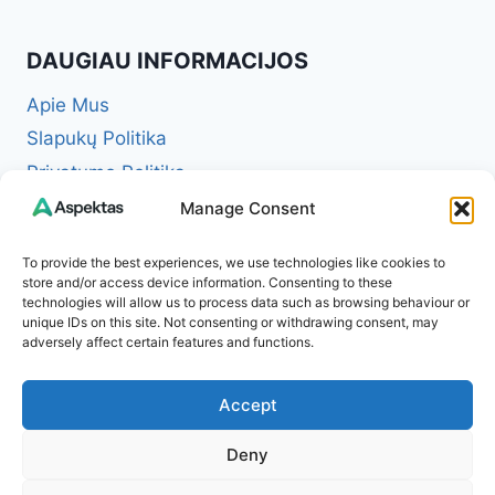
DAUGIAU INFORMACIJOS
Apie Mus
Slapukų Politika
Privatumo Politika
Redakcinė politika + Klaidų taisymo politika
Manage Consent
Reklamos ir partnerystės politika
To provide the best experiences, we use technologies like cookies to
Atsakomybės apribojimas (Disclaimer)
store and/or access device information. Consenting to these
technologies will allow us to process data such as browsing behaviour or
Naudojimosi taisyklės (Terms of Service)
unique IDs on this site. Not consenting or withdrawing consent, may
Kontaktai
adversely affect certain features and functions.
Accept
Deny
© 2026 Aspektas – Tavo kasdienybės žurnalas