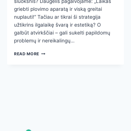
sluoksnis? Daugelis pagalvojame: „Laikas
griebti plovimo aparatą ir viską greitai
nuplauti!“ Tačiau ar tikrai ši strategija
užtikrins ilgalaikę švarą ir estetiką? O
galbūt atvirkščiai – gali sukelti papildomų
problemų ir nereikalingų…
KAIP
READ MORE
TEISINGAI
PLAUTI
TRINKELES:
DIDŽIAUSIOS
KLAIDOS,
KURIŲ
TURITE
VENGTI,
IR
PROFESIONALŪS
PATARIMAI