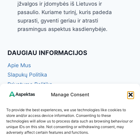
įžvalgos ir įdomybės iš Lietuvos ir
pasaulio. Kuriame turinį, kuris padeda
suprasti, gyventi geriau ir atrasti
prasmingus aspektus kasdienybėje.
DAUGIAU INFORMACIJOS
Apie Mus
Slapukų Politika
Privatumo Politika
Redakcinė politika + Klaidų taisymo politika
Manage Consent
Reklamos ir partnerystės politika
To provide the best experiences, we use technologies like cookies to
Atsakomybės apribojimas (Disclaimer)
store and/or access device information. Consenting to these
technologies will allow us to process data such as browsing behaviour or
Naudojimosi taisyklės (Terms of Service)
unique IDs on this site. Not consenting or withdrawing consent, may
Kontaktai
adversely affect certain features and functions.