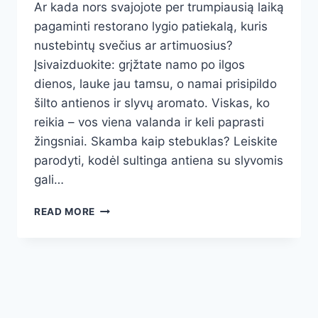
Ar kada nors svajojote per trumpiausią laiką
pagaminti restorano lygio patiekalą, kuris
nustebintų svečius ar artimuosius?
Įsivaizduokite: grįžtate namo po ilgos
dienos, lauke jau tamsu, o namai prisipildo
šilto antienos ir slyvų aromato. Viskas, ko
reikia – vos viena valanda ir keli paprasti
žingsniai. Skamba kaip stebuklas? Leiskite
parodyti, kodėl sultinga antiena su slyvomis
gali…
SULTINGA
READ MORE
ANTIENA
SU
SLYVOMIS:
TOBULAS
PASIRINKIMAS
GREITAI
ŠVENTINEI