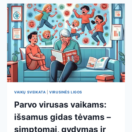
IR
PREVENCIJA
–
AIŠKŪS
PATARIMAI
ŠEIMAI
IR
MEDIKŲ
REKOMENDACIJOS
VAIKŲ SVEIKATA
|
VIRUSINĖS LIGOS
Parvo virusas vaikams:
išsamus gidas tėvams –
simptomai, gydymas ir