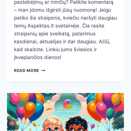
pastebėjimų ar minčių? Palikite komentarą
– man įdomu išgirsti jūsų nuomonę! Jeigu
patiko šis straipsnis, kviečiu naršyti daugiau
temų Aspektas.lt svetainėje. Čia rasite
straipsnių apie sveikatą, patarimus
kasdienai, aktualijas ir dar daugiau. Ačiū,
kad skaitote. Linkiu jums šviesios ir
įkvepiančios dienos!
STOMATITAS
READ MORE
VAIKUI:
DAŽNIAUSIOS
PRIEŽASTYS
IR
GYDYMO
BŪDAI