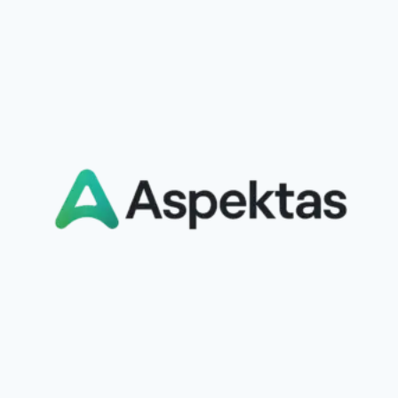
GIDAS
TĖVAMS
–
SIMPTOMAI,
GYDYMAS
IR
PREVENCIJA