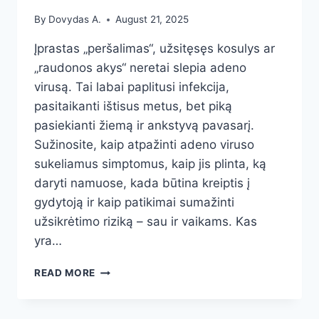
By
Dovydas A.
August 21, 2025
Įprastas „peršalimas“, užsitęsęs kosulys ar
„raudonos akys“ neretai slepia adeno
virusą. Tai labai paplitusi infekcija,
pasitaikanti ištisus metus, bet piką
pasiekianti žiemą ir ankstyvą pavasarį.
Sužinosite, kaip atpažinti adeno viruso
sukeliamus simptomus, kaip jis plinta, ką
daryti namuose, kada būtina kreiptis į
gydytoją ir kaip patikimai sumažinti
užsikrėtimo riziką – sau ir vaikams. Kas
yra…
ADENO
READ MORE
VIRUSAS:
SIMPTOMAI,
GYDYMAS