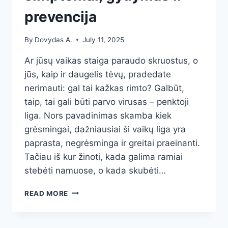
prevencija
By
Dovydas A.
July 11, 2025
Ar jūsų vaikas staiga paraudo skruostus, o
jūs, kaip ir daugelis tėvų, pradedate
nerimauti: gal tai kažkas rimto? Galbūt,
taip, tai gali būti parvo virusas – penktoji
liga. Nors pavadinimas skamba kiek
grėsmingai, dažniausiai ši vaikų liga yra
paprasta, negrėsminga ir greitai praeinanti.
Tačiau iš kur žinoti, kada galima ramiai
stebėti namuose, o kada skubėti…
PARVO
READ MORE
VIRUSAS
VAIKAMS:
IŠSAMUS