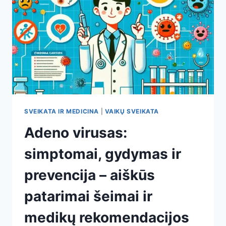
GYDYMĄ
RINKTIS
(A–
Ž
GIDAS)
SVEIKATA IR MEDICINA
|
VAIKŲ SVEIKATA
Adeno virusas:
simptomai, gydymas ir
prevencija – aiškūs
patarimai šeimai ir
medikų rekomendacijos