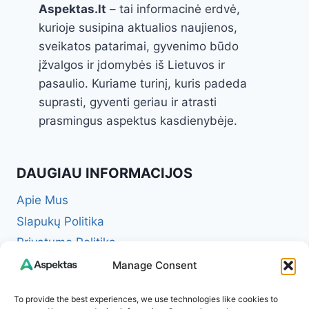
Aspektas.lt
– tai informacinė erdvė,
kurioje susipina aktualios naujienos,
sveikatos patarimai, gyvenimo būdo
įžvalgos ir įdomybės iš Lietuvos ir
pasaulio. Kuriame turinį, kuris padeda
suprasti, gyventi geriau ir atrasti
prasmingus aspektus kasdienybėje.
DAUGIAU INFORMACIJOS
Apie Mus
Slapukų Politika
Privatumo Politika
Redakcinė politika + Klaidų taisymo politika
Manage Consent
Reklamos ir partnerystės politika
To provide the best experiences, we use technologies like cookies to
Atsakomybės apribojimas (Disclaimer)