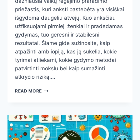
dažniausia vaikų regėjimo praradimo
priežastis, kuri anksti pastebėta yra visiškai
išgydoma daugeliu atvejų. Kuo anksčiau
užfiksuojami pirmieji ženklai ir pradedamas
gydymas, tuo geresni ir stabilesni
rezultatai. Šiame gide sužinosite, kaip
atpažinti ambliopiją, kas ją sukelia, kokie
tyrimai atliekami, kokie gydymo metodai
patvirtinti mokslu bei kaip sumažinti
atkryčio riziką….
AKIS
READ MORE
TINGINĖ
(AMBLIOPIJA):
KAIP
ATPAŽINTI
ANKSTI
IR
KOKĮ