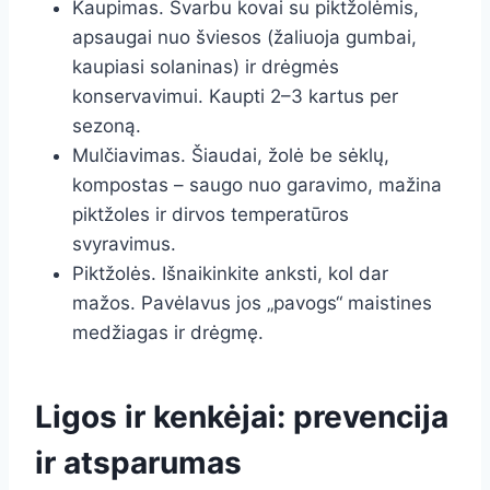
Kaupimas. Svarbu kovai su piktžolėmis,
apsaugai nuo šviesos (žaliuoja gumbai,
kaupiasi solaninas) ir drėgmės
konservavimui. Kaupti 2–3 kartus per
sezoną.
Mulčiavimas. Šiaudai, žolė be sėklų,
kompostas – saugo nuo garavimo, mažina
piktžoles ir dirvos temperatūros
svyravimus.
Piktžolės. Išnaikinkite anksti, kol dar
mažos. Pavėlavus jos „pavogs“ maistines
medžiagas ir drėgmę.
Ligos ir kenkėjai: prevencija
ir atsparumas