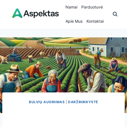
Skip
Namai
Parduotuvė
to
content
Apie Mus
Kontaktai
BULVIŲ AUGINIMAS
|
DARŽININKYSTĖ