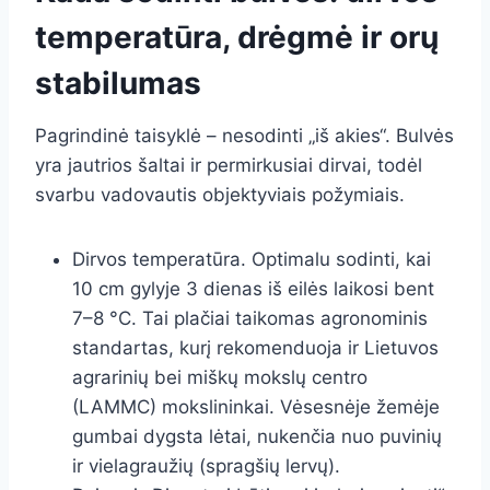
temperatūra, drėgmė ir orų
stabilumas
Pagrindinė taisyklė – nesodinti „iš akies“. Bulvės
yra jautrios šaltai ir permirkusiai dirvai, todėl
svarbu vadovautis objektyviais požymiais.
Dirvos temperatūra. Optimalu sodinti, kai
10 cm gylyje 3 dienas iš eilės laikosi bent
7–8 °C. Tai plačiai taikomas agronominis
standartas, kurį rekomenduoja ir Lietuvos
agrarinių bei miškų mokslų centro
(LAMMC) mokslininkai. Vėsesnėje žemėje
gumbai dygsta lėtai, nukenčia nuo puvinių
ir vielagraužių (spragšių lervų).