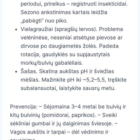
periodui, prireikus – registruoti insekticidai.
Sezono ankstinimas kartais leidžia
„pabėgti“ nuo piko.
Vielagraužiai (spragšių lervos). Problema
velėninėse, neseniai atsėtųse pievose ar
dirvose po daugiametės žolės. Padeda
rotacija, gaudyklės su supjaustytais
morkų/bulvių gabalėliais.
Šašas. Skatina aukštas pH ir šviežias
mėšlas. Mažinkite pH iki ~5,2–5,5, tręškite
subalansuotai, laistykite sausrų metu.
Prevencija: – Sėjomaina 3–4 metai be bulvių ir
kitų bulvinių (pomidorai, paprikos). – Sveiki
sėkliniai gumbai ir jų daiginimas šviesoje. –
Vagos aukštis ir tarpai – dėl vėdinimo ir