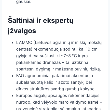
gausiai.
Šaltiniai ir ekspertų
įžvalgos
LAMMC (Lietuvos agrarinių ir miškų mokslų
centras) rekomenduoja sodinti, kai 10 cm
gylyje dirva sušilusi iki ~7–8 °C ir yra
pakankamas drenažas – tai užtikrina
spartesnį dygimą ir mažesnę puvinių riziką.
FAO agronominiai patarimai akcentuoja
subalansuotą kalio ir azoto santykį bei
dirvos struktūros svarbą gumbų kokybei.
Europos augalų apsaugos rekomendacijos
nurodo, kad vėlyvojo maro valdymo esmė –
prevencinė strategija: sėjomaina, atsparios