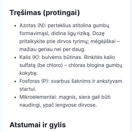
Tręšimas (protingai)
Azotas (N): perteklius atitolina gumbų
formavimąsi, didina ligų riziką. Dozę
pritaikykite prie dirvos tyrimų; mėgėjiškai –
mažiau geriau nei per daug.
Kalis (K): bulvėms būtinas. Rinkitės kalio
sulfatą (be chloro) – chloras blogina gumbų
kokybę.
Fosforas (P): svarbus šaknims ir ankstyvam
startui.
Mikroelementai: magnis, siera gali būti
naudingi, ypač lengvose dirvose.
Atstumai ir gylis