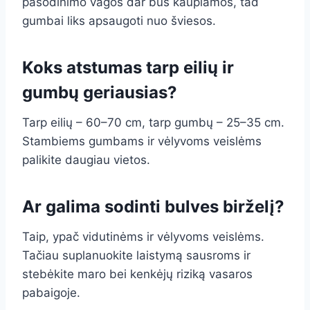
pasodinimo vagos dar bus kaupiamos, tad
gumbai liks apsaugoti nuo šviesos.
Koks atstumas tarp eilių ir
gumbų geriausias?
Tarp eilių – 60–70 cm, tarp gumbų – 25–35 cm.
Stambiems gumbams ir vėlyvoms veislėms
palikite daugiau vietos.
Ar galima sodinti bulves birželį?
Taip, ypač vidutinėms ir vėlyvoms veislėms.
Tačiau suplanuokite laistymą sausroms ir
stebėkite maro bei kenkėjų riziką vasaros
pabaigoje.