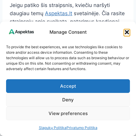
Jeigu patiko šis straipsnis, kviečiu naršyti
daugiau temų
Aspektas.lt
svetainėje. Čia rasite
straipsnių apie sveikatą, patarimus kasdienai,
aktualijas ir dar daugiau.
Manage Consent
To provide the best experiences, we use technologies like cookies to
Ačiū, kad skaitote. Linkiu jums šviesios ir
store and/or access device information. Consenting to these
įkvepiančios dienos!
technologies will allow us to process data such as browsing behaviour or
unique IDs on this site. Not consenting or withdrawing consent, may
Post
adversely affect certain features and functions.
#
Agroplėvelės naudojimas
Tags:
#
Ankstyvosios bulvių veislės
#
bulvių derlius
Accept
#
Bulvių sodinimas
#
dirvos temperatūra
Deny
View preferences
Slapukų Politika
Privatumo Politika