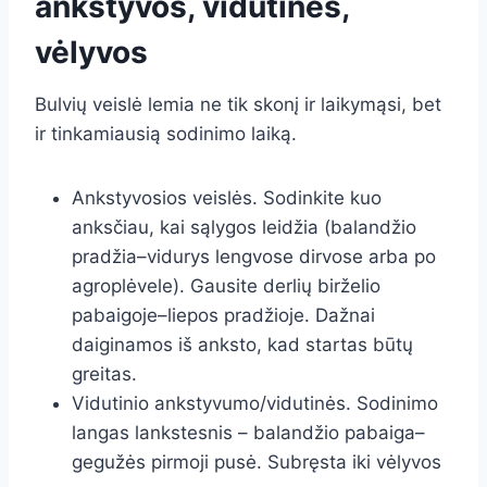
ankstyvos, vidutinės,
vėlyvos
Bulvių veislė lemia ne tik skonį ir laikymąsi, bet
ir tinkamiausią sodinimo laiką.
Ankstyvosios veislės. Sodinkite kuo
anksčiau, kai sąlygos leidžia (balandžio
pradžia–vidurys lengvose dirvose arba po
agroplėvele). Gausite derlių birželio
pabaigoje–liepos pradžioje. Dažnai
daiginamos iš anksto, kad startas būtų
greitas.
Vidutinio ankstyvumo/vidutinės. Sodinimo
langas lankstesnis – balandžio pabaiga–
gegužės pirmoji pusė. Subręsta iki vėlyvos