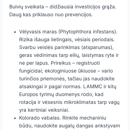
Bulvių sveikata – didžiausia investicijos grąža.
Daug kas priklauso nuo prevencijos.
Vėlyvasis maras (Phytophthora infestans).
Rizika išauga lietingais, vėsiais periodais.
Svarbu veislės parinkimas (atsparumas),
geras vėdinimas tarp eilių, laistymas ryte ir
ne per lapus. Prireikus – registruoti
fungicidai; ekologiniuose ūkiuose – vario
turinčios priemonės­, tačiau jas naudokite
atsakingai ir pagal normas. LAMMC ir kitų
Europos tyrimų duomenys rodo, kad
rotacija ir vėsesnis mikroklimatas tarp vagų
yra kertiniai veiksniai.
Kolorado vabalas. Rinkite mechaniniu
būdu, naudokite augalų dangas ankstyvam