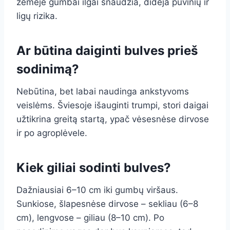
žemėje gumbai ilgai snaudžia, didėja puvinių ir
ligų rizika.
Ar būtina daiginti bulves prieš
sodinimą?
Nebūtina, bet labai naudinga ankstyvoms
veislėms. Šviesoje išauginti trumpi, stori daigai
užtikrina greitą startą, ypač vėsesnėse dirvose
ir po agroplėvele.
Kiek giliai sodinti bulves?
Dažniausiai 6–10 cm iki gumbų viršaus.
Sunkiose, šlapesnėse dirvose – sekliau (6–8
cm), lengvose – giliau (8–10 cm). Po