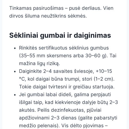
Tinkamas pasiruošimas – pusė derliaus. Vien
dirvos šiluma neužtikrins sėkmės.
Sėkliniai gumbai ir daiginimas
Rinkitės sertifikuotus sėklinius gumbus
(35–55 mm skersmens arba 30–60 g). Tai
mažina ligų riziką.
Daiginkite 2–4 savaites šviesoje, +10–15
°C, kol daigai būna trumpi, stori (1–2 cm).
Tokie daigai tvirtesni ir greičiau startuoja.
Jei gumbai labai dideli, galima perpjauti
išilgai taip, kad kiekvienoje dalyje būtų 2–3
akutės. Peilis dezinfekuotas, pjūviai
apdžiovinami 2–3 dienas (galite pabarstyti
medžio pelenais). Vis dėlto pjovimas –