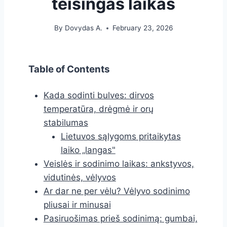
teisingas laikas
By
Dovydas A.
February 23, 2026
Table of Contents
Kada sodinti bulves: dirvos
temperatūra, drėgmė ir orų
stabilumas
Lietuvos sąlygoms pritaikytas
laiko „langas"
Veislės ir sodinimo laikas: ankstyvos,
vidutinės, vėlyvos
Ar dar ne per vėlu? Vėlyvo sodinimo
pliusai ir minusai
Pasiruošimas prieš sodinimą: gumbai,