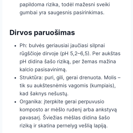
papildoma rizika, todėl mažesni sveiki
gumbai yra saugesnis pasirinkimas.
Dirvos paruošimas
Ph: bulvės geriausiai jaučiasi silpnai
rūgščioje dirvoje (pH 5,2–6,5). Per aukštas
pH didina šašo riziką, per žemas mažina
kalcio pasisavinimą.
Struktūra: puri, gili, gerai drenuota. Molis –
tik su aukštesnėmis vagomis (kumpiais),
kad šaknys nešustų.
Organika: įterpkite gerai perpuvusio
komposto ar mėšlo rudenį arba ankstyvą
pavasarį. Šviežias mėšlas didina šašo
riziką ir skatina pernelyg vešlią lapiją.