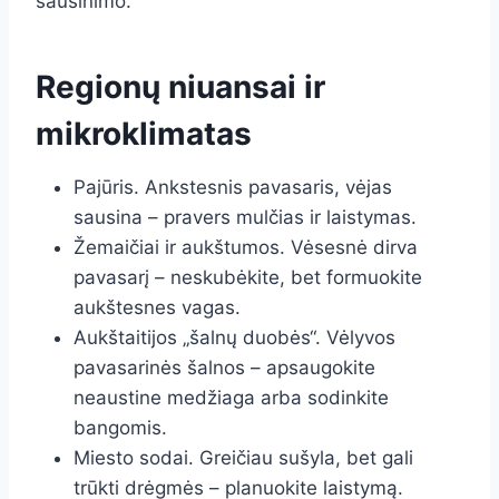
sausinimo.
Regionų niuansai ir
mikroklimatas
Pajūris. Ankstesnis pavasaris, vėjas
sausina – pravers mulčias ir laistymas.
Žemaičiai ir aukštumos. Vėsesnė dirva
pavasarį – neskubėkite, bet formuokite
aukštesnes vagas.
Aukštaitijos „šalnų duobės“. Vėlyvos
pavasarinės šalnos – apsaugokite
neaustine medžiaga arba sodinkite
bangomis.
Miesto sodai. Greičiau sušyla, bet gali
trūkti drėgmės – planuokite laistymą.