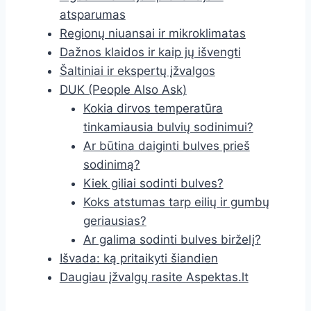
atsparumas
Regionų niuansai ir mikroklimatas
Dažnos klaidos ir kaip jų išvengti
Šaltiniai ir ekspertų įžvalgos
DUK (People Also Ask)
Kokia dirvos temperatūra
tinkamiausia bulvių sodinimui?
Ar būtina daiginti bulves prieš
sodinimą?
Kiek giliai sodinti bulves?
Koks atstumas tarp eilių ir gumbų
geriausias?
Ar galima sodinti bulves birželį?
Išvada: ką pritaikyti šiandien
Daugiau įžvalgų rasite Aspektas.lt