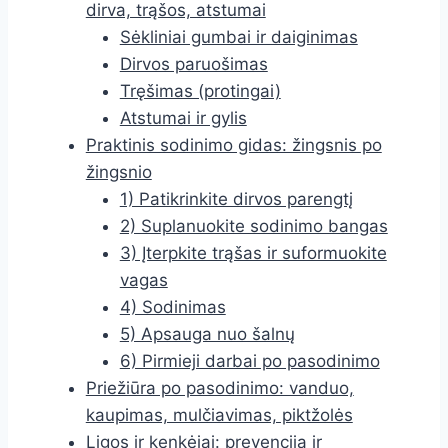
dirva, trąšos, atstumai
Sėkliniai gumbai ir daiginimas
Dirvos paruošimas
Tręšimas (protingai)
Atstumai ir gylis
Praktinis sodinimo gidas: žingsnis po
žingsnio
1) Patikrinkite dirvos parengtį
2) Suplanuokite sodinimo bangas
3) Įterpkite trąšas ir suformuokite
vagas
4) Sodinimas
5) Apsauga nuo šalnų
6) Pirmieji darbai po pasodinimo
Priežiūra po pasodinimo: vanduo,
kaupimas, mulčiavimas, piktžolės
Ligos ir kenkėjai: prevencija ir