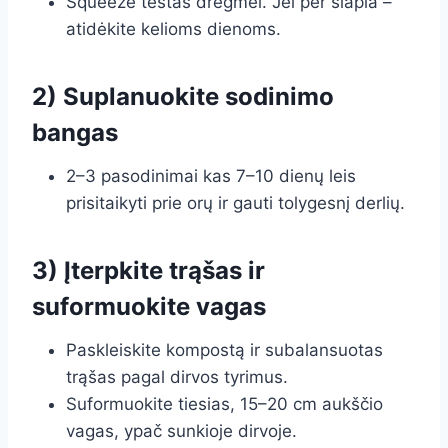
Squeeze testas drėgmei. Jei per šlapia –
atidėkite kelioms dienoms.
2) Suplanuokite sodinimo
bangas
2–3 pasodinimai kas 7–10 dienų leis
prisitaikyti prie orų ir gauti tolygesnį derlių.
3) Įterpkite trąšas ir
suformuokite vagas
Paskleiskite kompostą ir subalansuotas
trąšas pagal dirvos tyrimus.
Suformuokite tiesias, 15–20 cm aukščio
vagas, ypač sunkioje dirvoje.