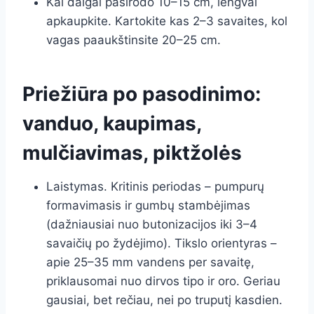
Kai daigai pasirodo 10–15 cm, lengvai
apkaupkite. Kartokite kas 2–3 savaites, kol
vagas paaukštinsite 20–25 cm.
Priežiūra po pasodinimo:
vanduo, kaupimas,
mulčiavimas, piktžolės
Laistymas. Kritinis periodas – pumpurų
formavimasis ir gumbų stambėjimas
(dažniausiai nuo butonizacijos iki 3–4
savaičių po žydėjimo). Tikslo orientyras –
apie 25–35 mm vandens per savaitę,
priklausomai nuo dirvos tipo ir oro. Geriau
gausiai, bet rečiau, nei po truputį kasdien.