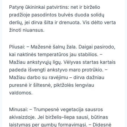
Patyrę ūkininkai patvirtins: net ir birželio
pradžioje pasodintos bulvės duoda solidų
derlių, jei dirva šilta ir drenuota. Vis dėlto verta
žinoti niuansus.
Pliusai: – Mažesnė šalnų žala. Daigai pasirodo,
kai naktinės temperatūros jau stabilios. –
Mažiau ankstyvųjų ligų. Vėlyvas startas kartais
padeda išvengti ankstyvo maro protrūkio. –
Mažiau darbo su ravėjimu – dirva dažniau
puresnė ir šiltesnė, piktžolės lengviau
valdomos.
Minusai: – Trumpesnė vegetacija sausros
akivaizdoje. Jei birželis–liepa sausi, būtinas
laistymas per gumbų formavimąsi. – Didesnė