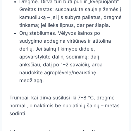
Drėgmė. Dirva turi būti puri ir „kvėpuojanti“.
Greitas testas: suspauskite saujelę žemės į
kamuoliuką – jei jis subyra palietus, drėgmė
tinkama; jei lieka lipnus, dar per šlapia.
Orų stabilumas. Vėlyvos šalnos po
sudygimo apdegina viršūnes ir atitolina
derlių. Jei šalnų tikimybė didelė,
apsvarstykite dalinį sodinimą: dalį
anksčiau, dalį po 1–2 savaičių, arba
naudokite agroplėvelę/neaustinę
medžiagą.
Trumpai: kai dirva sušilusi iki 7–8 °C, drėgmė
normali, o naktimis be nuolatinių šalnų – metas
sodinti.