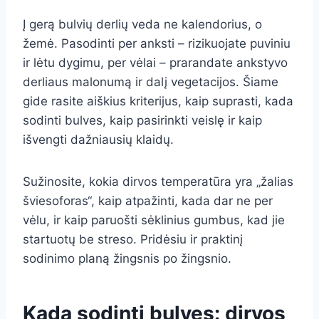
Į gerą bulvių derlių veda ne kalendorius, o
žemė. Pasodinti per anksti – rizikuojate puviniu
ir lėtu dygimu, per vėlai – prarandate ankstyvo
derliaus malonumą ir dalį vegetacijos. Šiame
gide rasite aiškius kriterijus, kaip suprasti, kada
sodinti bulves, kaip pasirinkti veislę ir kaip
išvengti dažniausių klaidų.
Sužinosite, kokia dirvos temperatūra yra „žalias
šviesoforas“, kaip atpažinti, kada dar ne per
vėlu, ir kaip paruošti sėklinius gumbus, kad jie
startuotų be streso. Pridėsiu ir praktinį
sodinimo planą žingsnis po žingsnio.
Kada sodinti bulves: dirvos