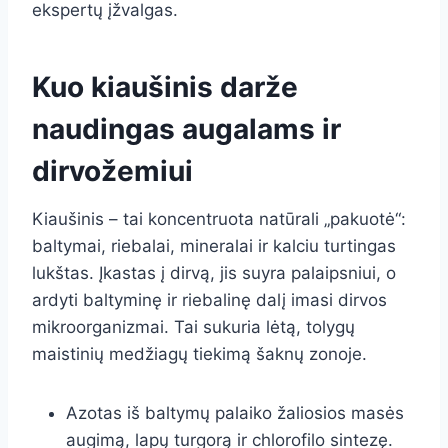
ekspertų įžvalgas.
Kuo kiaušinis darže
naudingas augalams ir
dirvožemiui
Kiaušinis – tai koncentruota natūrali „pakuotė“:
baltymai, riebalai, mineralai ir kalciu turtingas
lukštas. Įkastas į dirvą, jis suyra palaipsniui, o
ardyti baltyminę ir riebalinę dalį imasi dirvos
mikroorganizmai. Tai sukuria lėtą, tolygų
maistinių medžiagų tiekimą šaknų zonoje.
Azotas iš baltymų palaiko žaliosios masės
augimą, lapų turgorą ir chlorofilo sintezę.