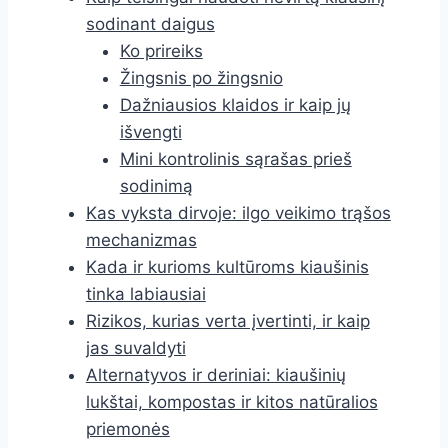
sodinant daigus
Ko prireiks
Žingsnis po žingsnio
Dažniausios klaidos ir kaip jų
išvengti
Mini kontrolinis sąrašas prieš
sodinimą
Kas vyksta dirvoje: ilgo veikimo trąšos
mechanizmas
Kada ir kurioms kultūroms kiaušinis
tinka labiausiai
Rizikos, kurias verta įvertinti, ir kaip
jas suvaldyti
Alternatyvos ir deriniai: kiaušinių
lukštai, kompostas ir kitos natūralios
priemonės