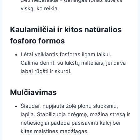
dėti nebereikia – derlingas fonas suteiks
viską, ko reikia.
Kaulamilčiai ir kitos natūralios
fosforo formos
Lėtai veikiantis fosforas ilgam laikui.
Galima derinti su lukštų milteliais, jei dirva
labai rūgšti ir skurdi.
Mulčiavimas
Šiaudai, nupjauta žolė plonu sluoksniu,
lapija. Stabilizuoja drėgmę, mažina stresą ir
netiesiogiai padeda pasisavinti kalcį bei
kitas maistines medžiagas.