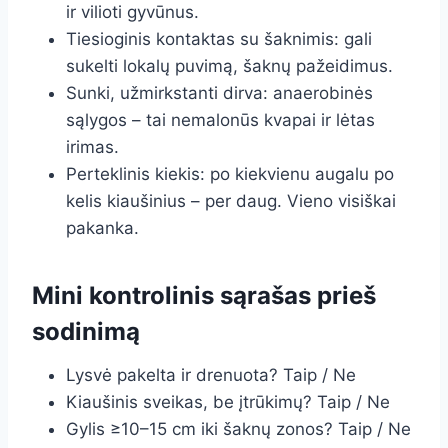
ir vilioti gyvūnus.
Tiesioginis kontaktas su šaknimis: gali
sukelti lokalų puvimą, šaknų pažeidimus.
Sunki, užmirkstanti dirva: anaerobinės
sąlygos – tai nemalonūs kvapai ir lėtas
irimas.
Perteklinis kiekis: po kiekvienu augalu po
kelis kiaušinius – per daug. Vieno visiškai
pakanka.
Mini kontrolinis sąrašas prieš
sodinimą
Lysvė pakelta ir drenuota? Taip / Ne
Kiaušinis sveikas, be įtrūkimų? Taip / Ne
Gylis ≥10–15 cm iki šaknų zonos? Taip / Ne