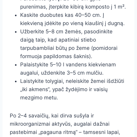
purenimas, įterpkite kibirą komposto į 1 m².
Kaskite duobutes kas 40–50 cm. Į
kiekvieną įdėkite po vieną kiaušinį į dugną.
Užberkite 5–8 cm žemės, pasodinkite
daigą taip, kad apatiniai stiebo
tarpubambliai būtų po žeme (pomidorai
formuoja papildomas šaknis).
Palaistykite 5–10 l vandens kiekvienam
augalui, uždenkite 3–5 cm mulčiu.
Laistykite tolygiai, neleiskite žemei išdžiūti
„iki akmens“, ypač žydėjimo ir vaisių
mezgimo metu.
Po 2–4 savaičių, kai dirva sušyla ir
mikroorganizmai aktyvūs, augalai dažnai
pastebimai „pagauna ritmą“ – tamsesni lapai,