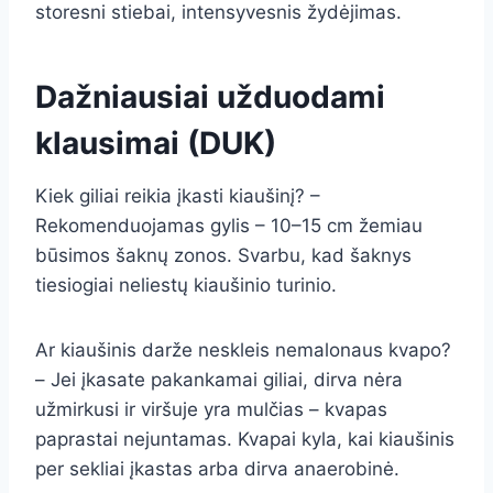
storesni stiebai, intensyvesnis žydėjimas.
Dažniausiai užduodami
klausimai (DUK)
Kiek giliai reikia įkasti kiaušinį? –
Rekomenduojamas gylis – 10–15 cm žemiau
būsimos šaknų zonos. Svarbu, kad šaknys
tiesiogiai neliestų kiaušinio turinio.
Ar kiaušinis darže neskleis nemalonaus kvapo?
– Jei įkasate pakankamai giliai, dirva nėra
užmirkusi ir viršuje yra mulčias – kvapas
paprastai nejuntamas. Kvapai kyla, kai kiaušinis
per sekliai įkastas arba dirva anaerobinė.