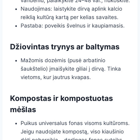
vandeniu, palaikykite 24–48 val., nukoškite.
Naudojimas: laistykite dirvą aplink kalcio
reiklią kultūrą kartą per kelias savaites.
Pastaba: poveikis švelnus ir kaupiamasis.
Džiovintas trynys ar baltymas
Mažomis dozėmis (pusė arbatinio
šaukštelio) įmaišykite giliai į dirvą. Tinka
vietoms, kur jautrus kvapas.
Kompostas ir kompostuotas
mėšlas
Puikus universalus fonas visoms kultūroms.
Jeigu naudojate kompostą, viso kiaušinio