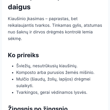
daigus
Kiaušinio įkasimas – paprastas, bet
reikalaujantis tvarkos. Tinkamas gylis, atstumas
nuo šaknų ir dirvos drėgmės kontrolė lemia
sėkmę.
Ko prireiks
Šviežių, nesutrūkusių kiaušinių.
Komposto arba purusios žemės mišinio.
Mulčio (šiaudų, žolių, lapijos) drėgmei
sulaikyti.
Tvarkingos, gerai vėdinamos lysvės.
Žingsnis po žingsnio