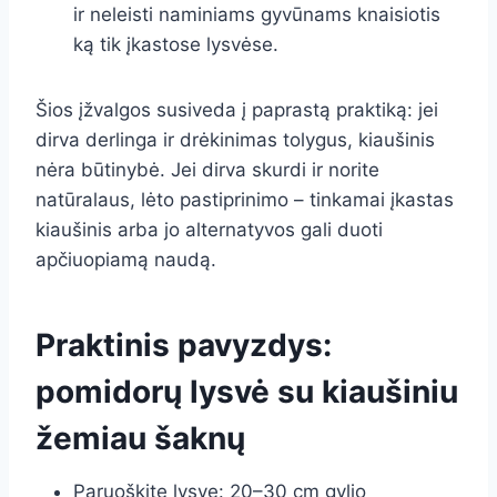
ir neleisti naminiams gyvūnams knaisiotis
ką tik įkastose lysvėse.
Šios įžvalgos susiveda į paprastą praktiką: jei
dirva derlinga ir drėkinimas tolygus, kiaušinis
nėra būtinybė. Jei dirva skurdi ir norite
natūralaus, lėto pastiprinimo – tinkamai įkastas
kiaušinis arba jo alternatyvos gali duoti
apčiuopiamą naudą.
Praktinis pavyzdys:
pomidorų lysvė su kiaušiniu
žemiau šaknų
Paruoškite lysvę: 20–30 cm gylio