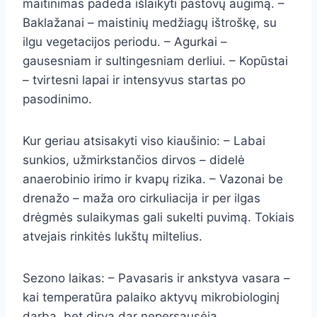
maitinimas padeda išlaikyti pastovų augimą. –
Baklažanai – maistinių medžiagų ištroškę, su
ilgu vegetacijos periodu. – Agurkai –
gausesniam ir sultingesniam derliui. – Kopūstai
– tvirtesni lapai ir intensyvus startas po
pasodinimo.
Kur geriau atsisakyti viso kiaušinio: – Labai
sunkios, užmirkstančios dirvos – didelė
anaerobinio irimo ir kvapų rizika. – Vazonai be
drenažo – maža oro cirkuliacija ir per ilgas
drėgmės sulaikymas gali sukelti puvimą. Tokiais
atvejais rinkitės lukštų miltelius.
Sezono laikas: – Pavasaris ir ankstyva vasara –
kai temperatūra palaiko aktyvų mikrobiologinį
darbą, bet dirva dar nepersausėja.