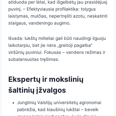
atiduoda per lėtai, kad išgelbėtų jau prasidėjusį
puvinį. – Efektyviausia profilaktika: tolygus
laistymas, mulčias, nepertręšti azotu, neskatinti
staigaus, vandeningo augimo.
Išvada: lukštų milteliai gali būti naudingi ilguoju
laikotarpiu, bet jie nėra „greitoji pagalba“
viršūnių puviniui. Fokusas – vandens režimas ir
subalansuotas tręšimas.
Ekspertų ir mokslinių
šaltinių įžvalgos
Jungtinių Valstijų universitetų agronomai
pabrėžia, kad kiaušinių lukštai – beveik