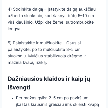
4) Sodinkite daigą – Įstatykite daigą aukščiau
užberto sluoksnio, kad šaknys būtų 5–10 cm
virš kiaušinio. Užpilkite žeme, sutrombuokite
lengvai.
5) Palaistykite ir mulčiuokite – Gausiai
palaistykite, po to mulčiuokite 3–5 cm
sluoksniu. Mulčius stabilizuoja drėgmę ir
mažina kvapų riziką.
Dažniausios klaidos ir kaip jų
išvengti
Per mažas gylis: 2–5 cm po paviršiumi
įkastas kiaušinis greičiau ims skleisti kvapą