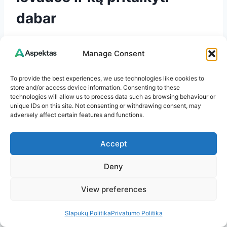
dabar
Išbandykite mažoje zonoje: po 2–3
Manage Consent
pomidorų ar paprikų daigais įkaskite po
vieną kiaušinį 10–15 cm gylyje, atskirdami
To provide the best experiences, we use technologies like cookies to
žeme. Stebėkite augimą 4–6 savaites.
store and/or access device information. Consenting to these
Užtikrinkite drėgmės stabilumą:
technologies will allow us to process data such as browsing behaviour or
unique IDs on this site. Not consenting or withdrawing consent, may
mulčiuokite ir laistykite tolygiai. Taip
adversely affect certain features and functions.
maksimaliai išnaudosite lėtą maitinimą ir
sumažinsite viršūnių puvinio riziką.
Accept
Pasirinkite alternatyvas jautriose vietose:
vazonuose ir užmirkstančiose dirvose –
Deny
lukštų milteliai, kompostas ar kaulamilčiai
View preferences
vietoj viso kiaušinio.
Malti lukštai – ilgam: pasilikite sezonui –
Slapukų Politika
Privatumo Politika
paskrudinkite, sumalkite ir po šaukštą