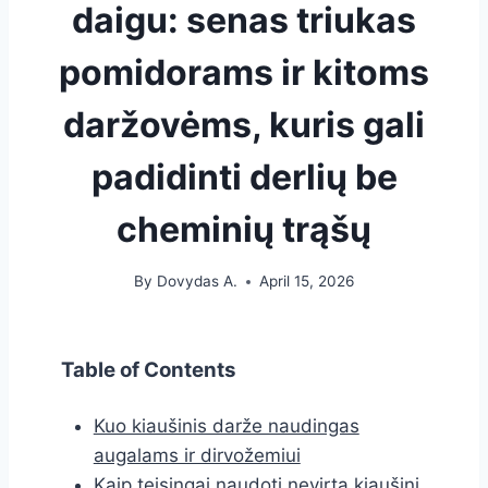
daigu: senas triukas
pomidorams ir kitoms
daržovėms, kuris gali
padidinti derlių be
cheminių trąšų
By
Dovydas A.
April 15, 2026
Table of Contents
Kuo kiaušinis darže naudingas
augalams ir dirvožemiui
Kaip teisingai naudoti nevirtą kiaušinį