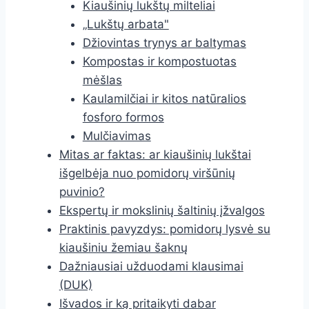
Kiaušinių lukštų milteliai
„Lukštų arbata"
Džiovintas trynys ar baltymas
Kompostas ir kompostuotas
mėšlas
Kaulamilčiai ir kitos natūralios
fosforo formos
Mulčiavimas
Mitas ar faktas: ar kiaušinių lukštai
išgelbėja nuo pomidorų viršūnių
puvinio?
Ekspertų ir mokslinių šaltinių įžvalgos
Praktinis pavyzdys: pomidorų lysvė su
kiaušiniu žemiau šaknų
Dažniausiai užduodami klausimai
(DUK)
Išvados ir ką pritaikyti dabar