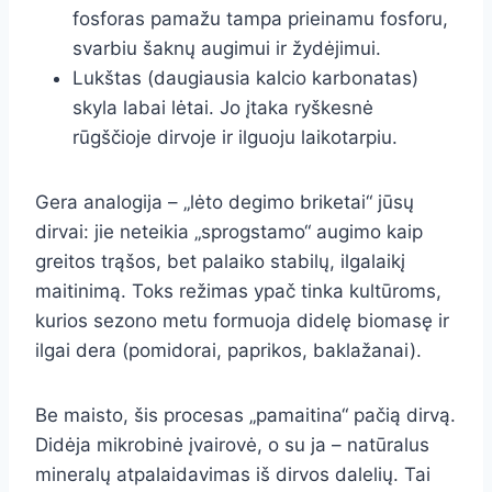
fosforas pamažu tampa prieinamu fosforu,
svarbiu šaknų augimui ir žydėjimui.
Lukštas (daugiausia kalcio karbonatas)
skyla labai lėtai. Jo įtaka ryškesnė
rūgščioje dirvoje ir ilguoju laikotarpiu.
Gera analogija – „lėto degimo briketai“ jūsų
dirvai: jie neteikia „sprogstamo“ augimo kaip
greitos trąšos, bet palaiko stabilų, ilgalaikį
maitinimą. Toks režimas ypač tinka kultūroms,
kurios sezono metu formuoja didelę biomasę ir
ilgai dera (pomidorai, paprikos, baklažanai).
Be maisto, šis procesas „pamaitina“ pačią dirvą.
Didėja mikrobinė įvairovė, o su ja – natūralus
mineralų atpalaidavimas iš dirvos dalelių. Tai