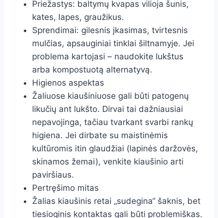
Priežastys: baltymų kvapas vilioja šunis,
kates, lapes, graužikus.
Sprendimai: gilesnis įkasimas, tvirtesnis
mulčias, apsauginiai tinklai šiltnamyje. Jei
problema kartojasi – naudokite lukštus
arba kompostuotą alternatyvą.
Higienos aspektas
Žaliuose kiaušiniuose gali būti patogenų
likučių ant lukšto. Dirvai tai dažniausiai
nepavojinga, tačiau tvarkant svarbi rankų
higiena. Jei dirbate su maistinėmis
kultūromis itin glaudžiai (lapinės daržovės,
skinamos žemai), venkite kiaušinio arti
paviršiaus.
Pertręšimo mitas
Žalias kiaušinis retai „sudegina“ šaknis, bet
tiesioginis kontaktas gali būti problemiškas.