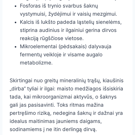
Fosforas iš trynio svarbus šaknų
vystymuisi, žydėjimui ir vaisių mezgimui.
Kalcis iš lukšto padeda ląstelių sienelėms,
stiprina audinius ir ilgainiui gerina dirvos
reakciją rūgščiose vietose.
Mikroelementai (pėdsakais) dalyvauja
fermentų veikloje ir visame augalo
metabolizme.
Skirtingai nuo greitų mineralinių trąšų, kiaušinis
„dirba“ tyliai ir ilgai: maisto medžiagos išsiskiria
tada, kai mikroorganizmai aktyvūs, o šaknys
gali jas pasisavinti. Toks ritmas mažina
pertręšimo riziką, nedegina šaknų ir dažnai yra
idealus maitinimas jauniems daigams,
sodinamiems į ne itin derlingą dirvą.