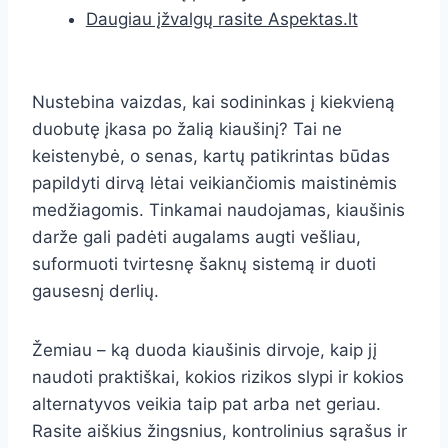
Daugiau įžvalgų rasite Aspektas.lt
Nustebina vaizdas, kai sodininkas į kiekvieną
duobutę įkasa po žalią kiaušinį? Tai ne
keistenybė, o senas, kartų patikrintas būdas
papildyti dirvą lėtai veikiančiomis maistinėmis
medžiagomis. Tinkamai naudojamas, kiaušinis
darže gali padėti augalams augti vešliau,
suformuoti tvirtesnę šaknų sistemą ir duoti
gausesnį derlių.
Žemiau – ką duoda kiaušinis dirvoje, kaip jį
naudoti praktiškai, kokios rizikos slypi ir kokios
alternatyvos veikia taip pat arba net geriau.
Rasite aiškius žingsnius, kontrolinius sąrašus ir