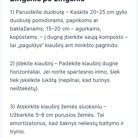
1) Paruoškite duobutę – Kaskite 20–25 cm gylio
duobutę pomidorams, paprikoms ar
baklažanams; 15–20 cm – agurkams,
kopūstams. – Į dugną įberkite saują komposto –
tai „paguldys“ kiaušinį ant minkšto pagrindo.
2) Įdėkite kiaušinį – Padėkite kiaušinį dugne
horizontaliai. Jei norite spartesnio irimo, šiek
tiek įskelkite lukštą (nepilnai, kad turinys
neištekėtų).
3) Atskirkite kiaušinį žemės sluoksniu –
Užberkite 5–8 cm purusios žemės. Tai
amortizatorius, kad šaknys neliestų baltymo ir
trynio.