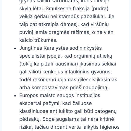
grynas kalcio karbonatas, kuris dirvoje
skyla lėtai. Smulkesnė frakcija (pudra)
veikia geriau nei stambūs gabaliukai. Jie
taip pat atkreipia dėmesį, kad viršūnių
puvinį lemia drėgmės režimas, o ne vien
kalcio trūkumas.
Jungtinės Karalystės sodininkystės
specialistai įspėja, kad organinių atliekų
(tokių kaip žali kiaušiniai) įkasimas sekliai
gali vilioti kenkėjus ir laukinius gyvūnus,
todėl rekomenduojamas gilesnis įkasimas
arba kompostavimas prieš naudojimą.
Europos maisto saugos institucijos
ekspertai pažymi, kad žaliuose
kiaušiniuose ant lukšto gali būti patogenų
pėdsakų. Sode augalams tai nėra kritinė
rizika, tačiau dirbant verta laikytis higienos