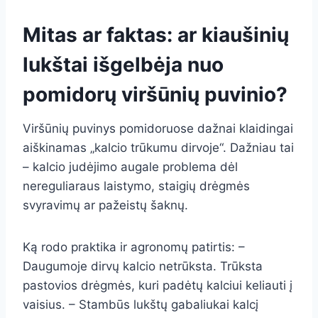
Mitas ar faktas: ar kiaušinių
lukštai išgelbėja nuo
pomidorų viršūnių puvinio?
Viršūnių puvinys pomidoruose dažnai klaidingai
aiškinamas „kalcio trūkumu dirvoje“. Dažniau tai
– kalcio judėjimo augale problema dėl
nereguliaraus laistymo, staigių drėgmės
svyravimų ar pažeistų šaknų.
Ką rodo praktika ir agronomų patirtis: –
Daugumoje dirvų kalcio netrūksta. Trūksta
pastovios drėgmės, kuri padėtų kalciui keliauti į
vaisius. – Stambūs lukštų gabaliukai kalcį