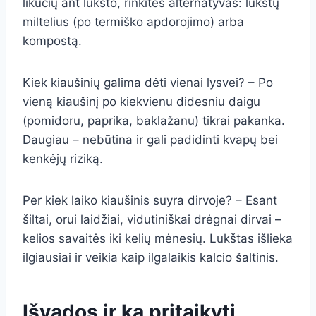
likučių ant lukšto, rinkitės alternatyvas: lukštų
miltelius (po termiško apdorojimo) arba
kompostą.
Kiek kiaušinių galima dėti vienai lysvei? – Po
vieną kiaušinį po kiekvienu didesniu daigu
(pomidoru, paprika, baklažanu) tikrai pakanka.
Daugiau – nebūtina ir gali padidinti kvapų bei
kenkėjų riziką.
Per kiek laiko kiaušinis suyra dirvoje? – Esant
šiltai, orui laidžiai, vidutiniškai drėgnai dirvai –
kelios savaitės iki kelių mėnesių. Lukštas išlieka
ilgiausiai ir veikia kaip ilgalaikis kalcio šaltinis.
Išvados ir ką pritaikyti