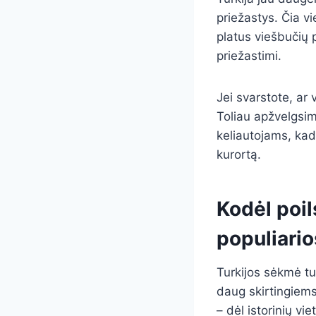
priežastys. Čia vi
platus viešbučių p
priežastimi.
Jei svarstote, ar 
Toliau apžvelgsim
keliautojams, kada
kurortą.
Kodėl poil
populiari
Turkijos sėkmė tur
daug skirtingiems 
– dėl istorinių vi