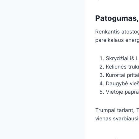
Patogumas, 
Renkantis atostogų
pareikalaus energi
Skrydžiai iš L
Kelionės truk
Kurortai prit
Daugybė viešb
Vietoje papras
Trumpai tariant, T
vienas svarbiausių