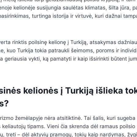
enoje kelionėje susijungia saulėtas klimatas, šilta jūra, 
asirinkimas, turtinga istorija ir virtuvė, kuri dažnai tamp
verta rinktis poilsinę kelionę į Turkiją, atsakymas dažniaus
e, kuo Turkija tokia patraukli šeimoms, poroms ir indivi
 geriausia vykti, ką pamatyti ir kaip išsirinkti būtent ju
sinės kelionės į Turkiją išlieka to
os?
izmo žemėlapyje nėra atsitiktinė. Tai šalis, kuri sugeba 
keliautojų tipams. Vieni čia skrenda dėl ramaus poilsio p
etų, treti – dėl aktyvių pramogų, tokių kaip nardymas, žyg