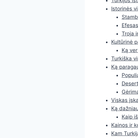
Turkijos ist
Istorinės v
Stambu
Efesas
Troja 
Kultūrinė p
Ką ver
Turkiška vi
Ką paragau
Populi
Desert
Gėrima
Viskas įska
Ką dažniaus
Kaip iš
Kainos ir 
Kam Turkija