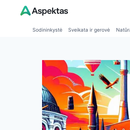
Skip
to
content
Sodininkystė
Sveikata ir gerovė
Natūr