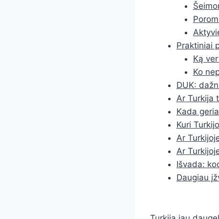
Šeimom
Porom
Aktyvi
Praktiniai 
Ką ver
Ko nep
DUK: dažni
Ar Turkija
Kada geriau
Kuri Turkij
Ar Turkijoj
Ar Turkijo
Išvada: kod
Daugiau įž
Turkija jau daugel