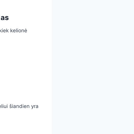
jas
kiek kelionė
liui šiandien yra