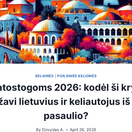
KELIONĖS
|
POILSINĖS KELIONĖS
atostogoms 2026: kodėl ši kr
žavi lietuvius ir keliautojus iš
pasaulio?
By
Dovydas A.
April 26, 2026