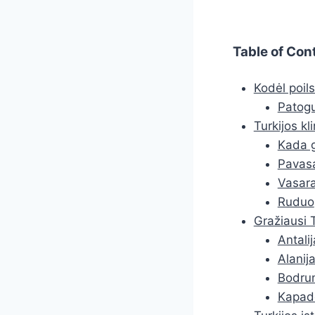
Table of Con
Kodėl poils
Patogu
Turkijos kl
Kada g
Pavasa
Vasar
Ruduo
Gražiausi T
Antalij
Alanij
Bodrum
Kapado