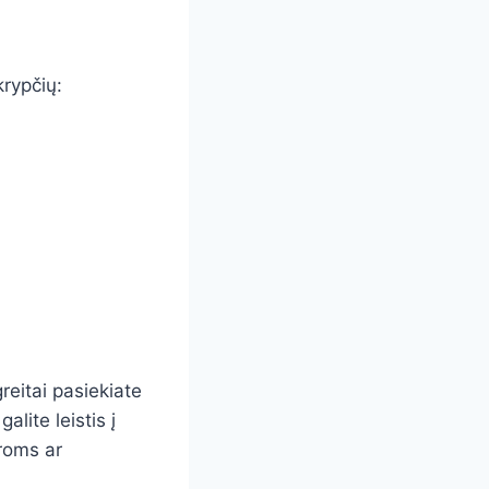
krypčių:
reitai pasiekiate
alite leistis į
oroms ar