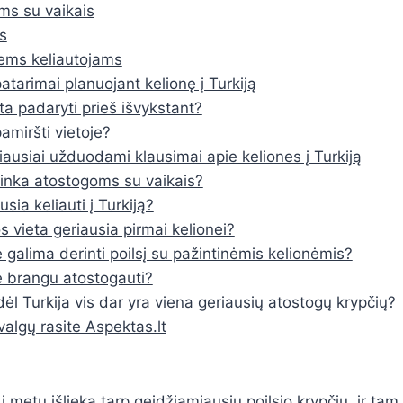
s su vaikais
s
ems keliautojams
patarimai planuojant kelionę į Turkiją
ta padaryti prieš išvykstant?
amiršti vietoje?
ausiai užduodami klausimai apie keliones į Turkiją
 tinka atostogoms su vaikais?
sia keliauti į Turkiją?
os vieta geriausia pirmai kelionei?
e galima derinti poilsį su pažintinėmis kelionėmis?
je brangu atostogauti?
ėl Turkija vis dar yra viena geriausių atostogų krypčių?
valgų rasite Aspektas.lt
į metų išlieka tarp geidžiamiausių poilsio krypčių, ir tam 