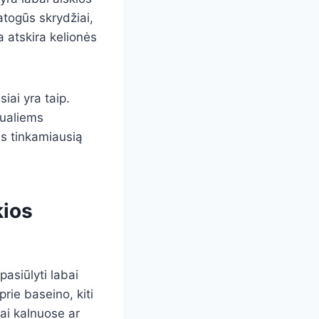
patogūs skrydžiai,
a atskira kelionės
iai yra taip.
dualiems
ms tinkamiausią
kios
pasiūlyti labai
rie baseino, kiti
iai kalnuose ar