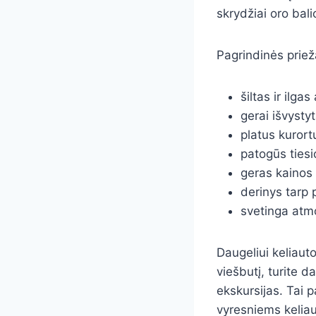
skrydžiai oro bali
Pagrindinės prieža
šiltas ir ilga
gerai išvysty
platus kurort
patogūs tiesio
geras kainos 
derinys tarp p
svetinga atmo
Daugeliui keliauto
viešbutį, turite d
ekskursijas. Tai 
vyresniems keliau