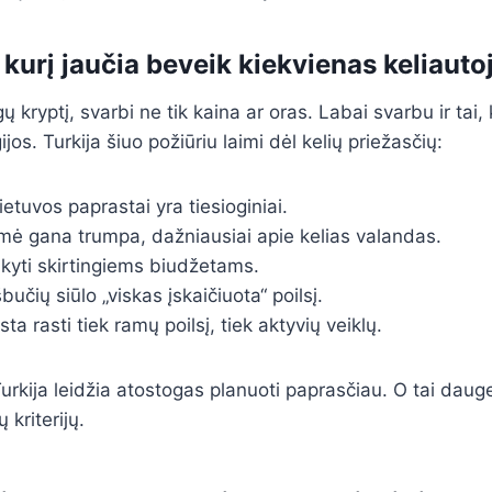
kurį jaučia beveik kiekvienas keliauto
 kryptį, svarbi ne tik kaina ar oras. Labai svarbu ir tai, 
jos. Turkija šiuo požiūriu laimi dėl kelių priežasčių:
ietuvos paprastai yra tiesioginiai.
mė gana trumpa, dažniausiai apie kelias valandas.
aikyti skirtingiems biudžetams.
učių siūlo „viskas įskaičiuota“ poilsį.
ta rasti tiek ramų poilsį, tiek aktyvių veiklų.
urkija leidžia atostogas planuoti paprasčiau. O tai dauge
 kriterijų.