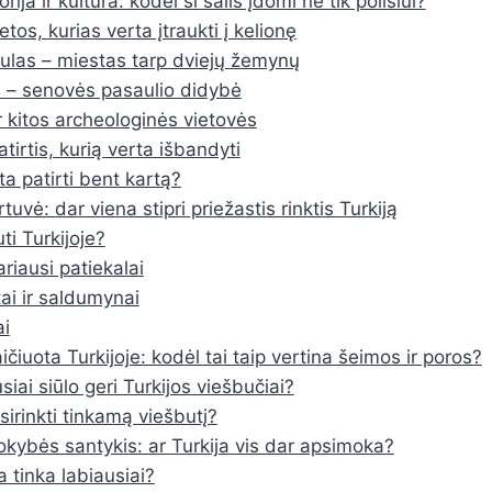
orija ir kultūra: kodėl ši šalis įdomi ne tik poilsiui?
ietos, kurias verta įtraukti į kelionę
las – miestas tarp dviejų žemynų
 – senovės pasaulio didybė
ir kitos archeologinės vietovės
atirtis, kurią verta išbandyti
ta patirti bent kartą?
rtuvė: dar viena stipri priežastis rinktis Turkiją
ti Turkijoje?
ariausi patiekalai
ai ir saldumynai
i
ičiuota Turkijoje: kodėl tai taip vertina šeimos ir poros?
iai siūlo geri Turkijos viešbučiai?
sirinkti tinkamą viešbutį?
kokybės santykis: ar Turkija vis dar apsimoka?
 tinka labiausiai?