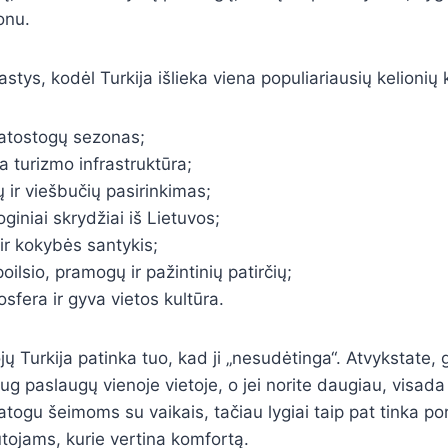
onu.
stys, kodėl Turkija išlieka viena populiariausių kelionių 
s atostogų sezonas;
ta turizmo infrastruktūra;
ų ir viešbučių pasirinkimas;
giniai skrydžiai iš Lietuvos;
ir kokybės santykis;
oilsio, pramogų ir pažintinių patirčių;
sfera ir gyva vietos kultūra.
jų Turkija patinka tuo, kad ji „nesudėtinga“. Atvykstate, g
aug paslaugų vienoje vietoje, o jei norite daugiau, visada g
patogu šeimoms su vaikais, tačiau lygiai taip pat tinka p
tojams, kurie vertina komfortą.