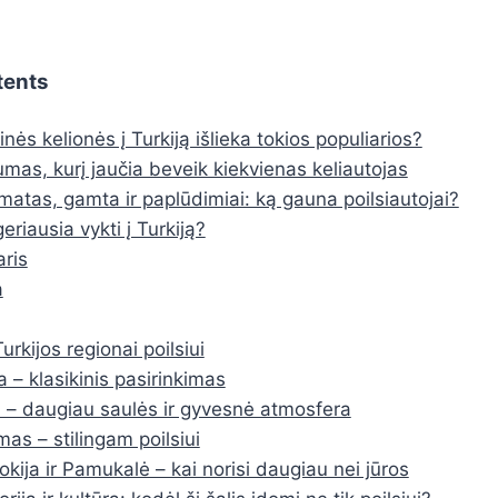
tents
inės kelionės į Turkiją išlieka tokios populiarios?
mas, kurį jaučia beveik kiekvienas keliautojas
imatas, gamta ir paplūdimiai: ką gauna poilsiautojai?
eriausia vykti į Turkiją?
ris
a
urkijos regionai poilsiui
a – klasikinis pasirinkimas
a – daugiau saulės ir gyvesnė atmosfera
as – stilingam poilsiui
kija ir Pamukalė – kai norisi daugiau nei jūros