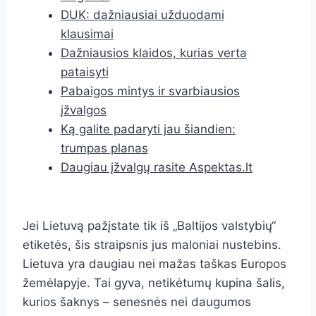
DUK: dažniausiai užduodami
klausimai
Dažniausios klaidos, kurias verta
pataisyti
Pabaigos mintys ir svarbiausios
įžvalgos
Ką galite padaryti jau šiandien:
trumpas planas
Daugiau įžvalgų rasite Aspektas.lt
Jei Lietuvą pažįstate tik iš „Baltijos valstybių“
etiketės, šis straipsnis jus maloniai nustebins.
Lietuva yra daugiau nei mažas taškas Europos
žemėlapyje. Tai gyva, netikėtumų kupina šalis,
kurios šaknys – senesnės nei daugumos