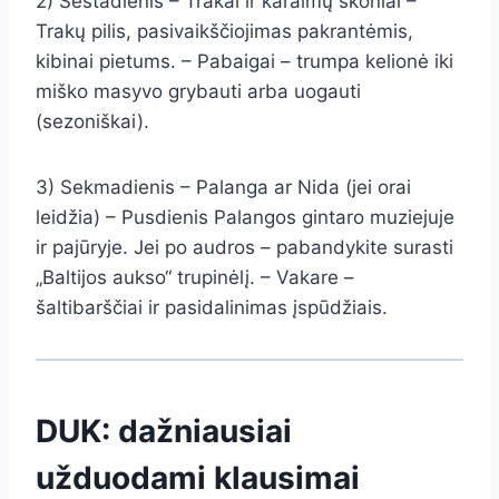
2) Šeštadienis – Trakai ir karaimų skoniai –
Trakų pilis, pasivaikščiojimas pakrantėmis,
kibinai pietums. – Pabaigai – trumpa kelionė iki
miško masyvo grybauti arba uogauti
(sezoniškai).
3) Sekmadienis – Palanga ar Nida (jei orai
leidžia) – Pusdienis Palangos gintaro muziejuje
ir pajūryje. Jei po audros – pabandykite surasti
„Baltijos aukso“ trupinėlį. – Vakare –
šaltibarščiai ir pasidalinimas įspūdžiais.
DUK: dažniausiai
užduodami klausimai