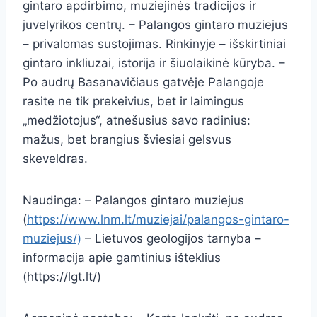
gintaro apdirbimo, muziejinės tradicijos ir
juvelyrikos centrų. – Palangos gintaro muziejus
– privalomas sustojimas. Rinkinyje – išskirtiniai
gintaro inkliuzai, istorija ir šiuolaikinė kūryba. –
Po audrų Basanavičiaus gatvėje Palangoje
rasite ne tik prekeivius, bet ir laimingus
„medžiotojus“, atnešusius savo radinius:
mažus, bet brangius šviesiai gelsvus
skeveldras.
Naudinga: – Palangos gintaro muziejus
(
https://www.lnm.lt/muziejai/palangos-gintaro-
muziejus/)
– Lietuvos geologijos tarnyba –
informacija apie gamtinius išteklius
(https://lgt.lt/)