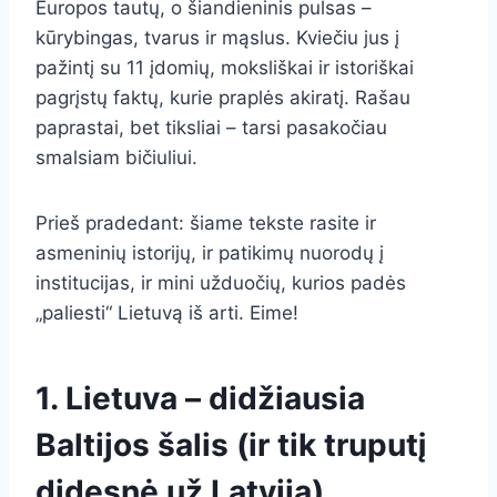
Europos tautų, o šiandieninis pulsas –
kūrybingas, tvarus ir mąslus. Kviečiu jus į
pažintį su 11 įdomių, moksliškai ir istoriškai
pagrįstų faktų, kurie praplės akiratį. Rašau
paprastai, bet tiksliai – tarsi pasakočiau
smalsiam bičiuliui.
Prieš pradedant: šiame tekste rasite ir
asmeninių istorijų, ir patikimų nuorodų į
institucijas, ir mini užduočių, kurios padės
„paliesti“ Lietuvą iš arti. Eime!
1. Lietuva – didžiausia
Baltijos šalis (ir tik truputį
didesnė už Latviją)