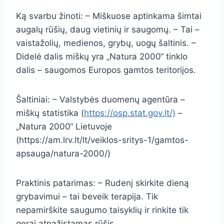
Ką svarbu žinoti: – Miškuose aptinkama šimtai
augalų rūšių, daug vietinių ir saugomų. – Tai –
vaistažolių, medienos, grybų, uogų šaltinis. –
Didelė dalis miškų yra „Natura 2000“ tinklo
dalis – saugomos Europos gamtos teritorijos.
Šaltiniai: – Valstybės duomenų agentūra –
miškų statistika (
https://osp.stat.gov.lt/)
–
„Natura 2000“ Lietuvoje
(https://am.lrv.lt/lt/veiklos-sritys-1/gamtos-
apsauga/natura-2000/)
Praktinis patarimas: – Rudenį skirkite dieną
grybavimui – tai beveik terapija. Tik
nepamirškite saugumo taisyklių ir rinkite tik
gerai atpažįstamas rūšis.