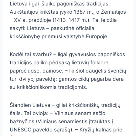
Lietuva ilgai išlaikė pagoniškas tradicijas.
Aukštaitijos krikštas įvyko 1387 m., o Žemaitijos
– XV a. pradžioje (1413–1417 m.). Tai leidžia
sakyti: Lietuva – paskutinė oficialiai
krikščionybę priėmusi valstybė Europoje.
Kodėl tai svarbu? – Ilgai gyvavusios pagoniškos
tradicijos paliko pėdsaką lietuvių folklore,
papročiuose, dainose. – Iki šiol daugelis švenčių
turi dvilypį paveldą: gamtos ciklų pagarba dera
su krikščioniškomis tradicijomis.
Šiandien Lietuva – giliai krikščioniškų tradicijų
šalis. Tai byloja: – Vilniaus senamiesčio
bažnyčios (Vilniaus senamiestis įtrauktas į
UNESCO paveldo sąrašą). – Kryžių kalnas prie