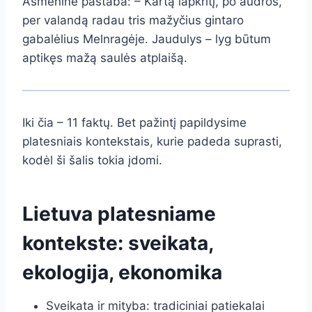
Asmeninė pastaba: – Kartą lapkritį, po audros,
per valandą radau tris mažyčius gintaro
gabalėlius Melnragėje. Jaudulys – lyg būtum
aptikęs mažą saulės atplaišą.
Iki čia – 11 faktų. Bet pažintį papildysime
platesniais kontekstais, kurie padeda suprasti,
kodėl ši šalis tokia įdomi.
Lietuva platesniame
kontekste: sveikata,
ekologija, ekonomika
Sveikata ir mityba: tradiciniai patiekalai