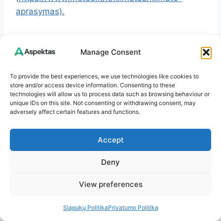
aprasymas).
Ar Lietuvoje saugu? – Taip, Lietuva – saugi
Manage Consent
Europos šalis. Kaip visada, keliaujant verta
laikytis bendrų atsargumo priemonių.
To provide the best experiences, we use technologies like cookies to
store and/or access device information. Consenting to these
technologies will allow us to process data such as browsing behaviour or
Kiek kainuoja aplankyti Trakų pilį? – Bilieto
unique IDs on this site. Not consenting or withdrawing consent, may
kainos kinta priklausomai nuo sezono ir
adversely affect certain features and functions.
nuolaidų. Patikrinkite oficialiame muziejaus
puslapyje:
https://www.trakaimuziejus.lt/.
Accept
Deny
Kur geriausia ieškoti gintaro? – Po audrų
pajūryje (Palanga, Melnragė, Karklė, Smiltynė,
View preferences
Nida). Saugokite gamtą, laikykitės taisyklių ir
būkite atsargūs bangų zonoje.
Slapukų Politika
Privatumo Politika