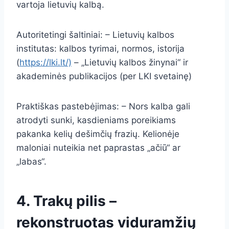
vartoja lietuvių kalbą.
Autoritetingi šaltiniai: – Lietuvių kalbos
institutas: kalbos tyrimai, normos, istorija
(
https://lki.lt/)
– „Lietuvių kalbos žinynai“ ir
akademinės publikacijos (per LKI svetainę)
Praktiškas pastebėjimas: – Nors kalba gali
atrodyti sunki, kasdieniams poreikiams
pakanka kelių dešimčių frazių. Kelionėje
maloniai nuteikia net paprastas „ačiū“ ar
„labas“.
4. Trakų pilis –
rekonstruotas viduramžių