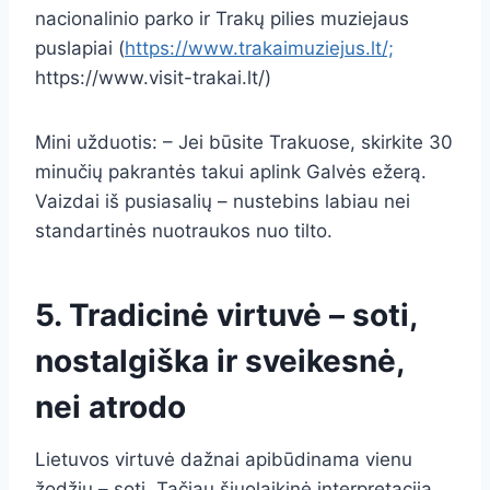
nacionalinio parko ir Trakų pilies muziejaus
puslapiai (
https://www.trakaimuziejus.lt/;
https://www.visit-trakai.lt/)
Mini užduotis: – Jei būsite Trakuose, skirkite 30
minučių pakrantės takui aplink Galvės ežerą.
Vaizdai iš pusiasalių – nustebins labiau nei
standartinės nuotraukos nuo tilto.
5. Tradicinė virtuvė – soti,
nostalgiška ir sveikesnė,
nei atrodo
Lietuvos virtuvė dažnai apibūdinama vienu
žodžiu – soti. Tačiau šiuolaikinė interpretacija