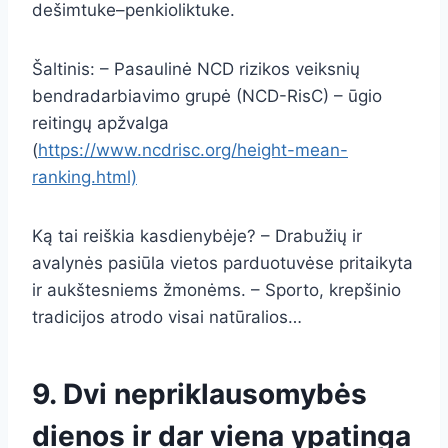
dešimtuke–penkioliktuke.
Šaltinis: – Pasaulinė NCD rizikos veiksnių
bendradarbiavimo grupė (NCD-RisC) – ūgio
reitingų apžvalga
(
https://www.ncdrisc.org/height-mean-
ranking.html)
Ką tai reiškia kasdienybėje? – Drabužių ir
avalynės pasiūla vietos parduotuvėse pritaikyta
ir aukštesniems žmonėms. – Sporto, krepšinio
tradicijos atrodo visai natūralios…
9. Dvi nepriklausomybės
dienos ir dar viena ypatinga