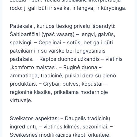
rodo: ji gali būti ir sveika, ir lengva, ir kūrybinga.
Patiekalai, kuriuos tiesiog privalu išbandyti: –
Šaltibarščiai (ypač vasarą) – lengvi, gaivūs,
spalvingi. – Cepelinai – sotūs, bet gali būti
pateikiami ir su varške bei lengvesniais
padažais. – Keptos duonos užkandis – vietinis
„komforto maistas“. – Ruginė duona –
aromatinga, tradicinė, puikiai dera su pieno
produktais. – Grybai, bulvės, kopūstai –
regioninė klasika, prikeliama modernioje
virtuvėje.
Sveikatos aspektas: – Daugelis tradicinių
ingredientų – vietinės kilmės, sezoniniai. –
Sveikesnės modifikacijos (kepti orkaitėje,