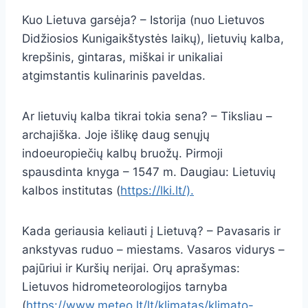
Kuo Lietuva garsėja? – Istorija (nuo Lietuvos
Didžiosios Kunigaikštystės laikų), lietuvių kalba,
krepšinis, gintaras, miškai ir unikaliai
atgimstantis kulinarinis paveldas.
Ar lietuvių kalba tikrai tokia sena? – Tiksliau –
archajiška. Joje išlikę daug senųjų
indoeuropiečių kalbų bruožų. Pirmoji
spausdinta knyga – 1547 m. Daugiau: Lietuvių
kalbos institutas (
https://lki.lt/).
Kada geriausia keliauti į Lietuvą? – Pavasaris ir
ankstyvas ruduo – miestams. Vasaros vidurys –
pajūriui ir Kuršių nerijai. Orų aprašymas:
Lietuvos hidrometeorologijos tarnyba
(
https://www.meteo.lt/lt/klimatas/klimato-