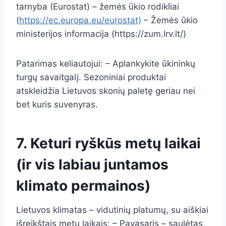
tarnyba (Eurostat) – žemės ūkio rodikliai
(
https://ec.europa.eu/eurostat)
– Žemės ūkio
ministerijos informacija (https://zum.lrv.lt/)
Patarimas keliautojui: – Aplankykite ūkininkų
turgų savaitgalį. Sezoniniai produktai
atskleidžia Lietuvos skonių paletę geriau nei
bet kuris suvenyras.
7. Keturi ryškūs metų laikai
(ir vis labiau juntamos
klimato permainos)
Lietuvos klimatas – vidutinių platumų, su aiškiai
išreikštais metų laikais: – Pavasaris – saulėtas,