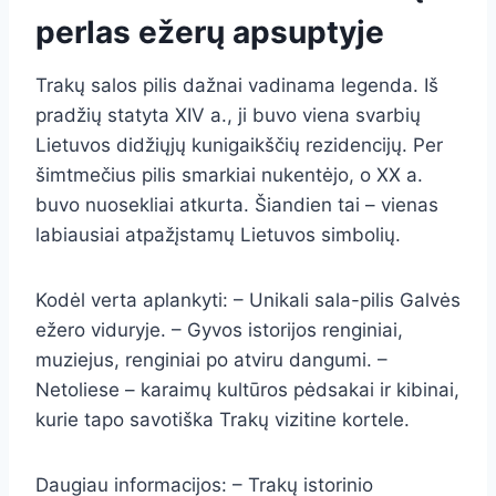
perlas ežerų apsuptyje
Trakų salos pilis dažnai vadinama legenda. Iš
pradžių statyta XIV a., ji buvo viena svarbių
Lietuvos didžiųjų kunigaikščių rezidencijų. Per
šimtmečius pilis smarkiai nukentėjo, o XX a.
buvo nuosekliai atkurta. Šiandien tai – vienas
labiausiai atpažįstamų Lietuvos simbolių.
Kodėl verta aplankyti: – Unikali sala-pilis Galvės
ežero viduryje. – Gyvos istorijos renginiai,
muziejus, renginiai po atviru dangumi. –
Netoliese – karaimų kultūros pėdsakai ir kibinai,
kurie tapo savotiška Trakų vizitine kortele.
Daugiau informacijos: – Trakų istorinio