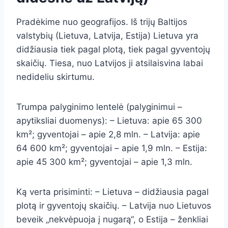
Pradėkime nuo geografijos. Iš trijų Baltijos
valstybių (Lietuva, Latvija, Estija) Lietuva yra
didžiausia tiek pagal plotą, tiek pagal gyventojų
skaičių. Tiesa, nuo Latvijos ji atsilaisvina labai
nedideliu skirtumu.
Trumpa palyginimo lentelė (palyginimui –
apytiksliai duomenys): – Lietuva: apie 65 300
km²; gyventojai – apie 2,8 mln. – Latvija: apie
64 600 km²; gyventojai – apie 1,9 mln. – Estija:
apie 45 300 km²; gyventojai – apie 1,3 mln.
Ką verta prisiminti: – Lietuva – didžiausia pagal
plotą ir gyventojų skaičių. – Latvija nuo Lietuvos
beveik „nekvėpuoja į nugarą“, o Estija – ženkliai