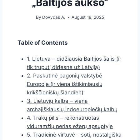
„Baltijos aukso“
By
Dovydas A.
August 18, 2025
Table of Contents
1. Lietuva – didžiausia Baltijos šalis (ir
tik truputį didesnė už Latviją)
2. Paskutinė pagonių valstybė
Europoje (ir viena ištikimiausių
krikščioniškų šiandien)
3. Lietuvių kalba – viena
archajiškiausių indoeuropiečių kalbų
4. Trakų pilis – rekonstruotas
viduramžių perlas ežerų apsuptyje
5. Tradicinė virtuvė – soti, nostalgiška