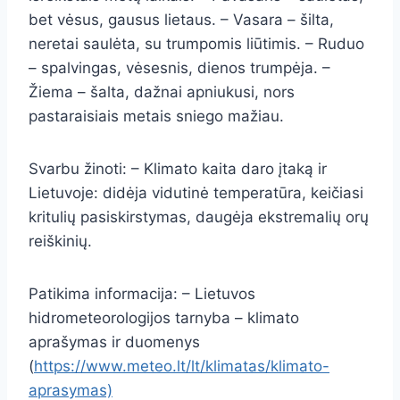
bet vėsus, gausus lietaus. – Vasara – šilta,
neretai saulėta, su trumpomis liūtimis. – Ruduo
– spalvingas, vėsesnis, dienos trumpėja. –
Žiema – šalta, dažnai apniukusi, nors
pastaraisiais metais sniego mažiau.
Svarbu žinoti: – Klimato kaita daro įtaką ir
Lietuvoje: didėja vidutinė temperatūra, keičiasi
kritulių pasiskirstymas, daugėja ekstremalių orų
reiškinių.
Patikima informacija: – Lietuvos
hidrometeorologijos tarnyba – klimato
aprašymas ir duomenys
(
https://www.meteo.lt/lt/klimatas/klimato-
aprasymas)