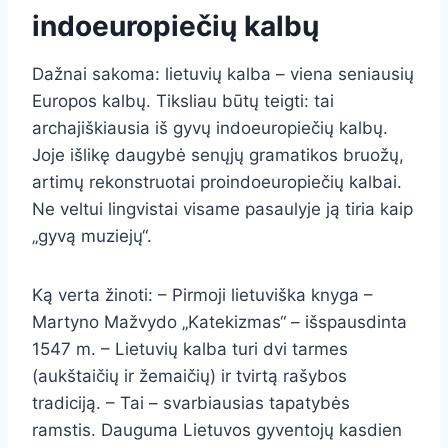
indoeuropiečių kalbų
Dažnai sakoma: lietuvių kalba – viena seniausių
Europos kalbų. Tiksliau būtų teigti: tai
archajiškiausia iš gyvų indoeuropiečių kalbų.
Joje išlikę daugybė senųjų gramatikos bruožų,
artimų rekonstruotai proindoeuropiečių kalbai.
Ne veltui lingvistai visame pasaulyje ją tiria kaip
„gyvą muziejų“.
Ką verta žinoti: – Pirmoji lietuviška knyga –
Martyno Mažvydo „Katekizmas“ – išspausdinta
1547 m. – Lietuvių kalba turi dvi tarmes
(aukštaičių ir žemaičių) ir tvirtą rašybos
tradiciją. – Tai – svarbiausias tapatybės
ramstis. Dauguma Lietuvos gyventojų kasdien