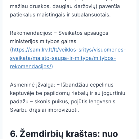
mažiau druskos, daugiau daržovių) paverčia
patiekalus maistingais ir subalansuotais.
Rekomendacijos: – Sveikatos apsaugos
ministerijos mitybos gairės
(
https://sam.lrv.lt/lt/veiklos-sritys/visuomenes-
sveikata/maisto-sauga-ir-mityba/mitybos-
rekomendacijos/)
Asmeninė įžvalga: – Išbandžiau cepelinus
keptuvėje be papildomų riebalų ir su jogurtiniu
padažu – skonis puikus, pojūtis lengvesnis.
Svarbu drąsiai improvizuoti.
6. Žemdirbių kraštas: nuo