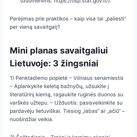
(duomenims: https://osp.stat.gov.lt/).
Perėjimas prie praktikos – kaip visa tai „paliesti“
per vieną savaitgalį?
Mini planas savaitgaliui
Lietuvoje: 3 žingsniai
1) Penktadienio popietė – Vilniaus senamiestis
– Aplankykite keletą bažnyčių, užsukite į
literatūrinį kiemą, ragaukite ruginės duonos su
varškės užtepu. – Užduotis: pasisveikinkite su
pardavėju lietuviškai. Tiesiog „labas“ ar „ačiū“ –
nuoširdžiai veikia.