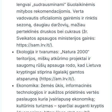
lengvai „sudrausminami“ šiuolaikinėmis
mitybos rekomendacijomis. Verta
vadovautis oficialiomis gairėmis ir rinktis
sezoną, daugiau daržovių, mažiau
perteklinės druskos bei cukraus (žr.
Sveikatos apsaugos ministerijos gairės:
https://sam.lrv.lt/).
Ekologija ir tvarumas: „Natura 2000“
teritorijos, miškų atkūrimo projektai ir
saugomų rūšių apsauga rodo, kad Lietuva
kryptingai stiprina ilgalaikį gamtos
atsparumą (https://am.lrv.lt/).
Ekonomika: žemės ūkis, informacinės
technologijos ir aukštos pridėtinės vertės
paslaugos kuria įvairiapusę ekonomiką;
kultūrinis turizmas – sparčiai auganti kryptis