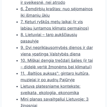
ir sveikesnė, nei atrodo
6. Žemdirbių kraštas: nuo sėjomainos
iki išmanių ūkių
7. Keturi ryškūs metų laikai (ir vis
labiau juntamos klimato permainos)
8. Lietuviai – tarp aukščiausių
pasaulyje
9. Dvi nepriklausomybės dienos ir dar
viena ypatinga Valstybės diena
10. Miškai dengia trečdalį šalies (ir tai
– didelė vertė žmonėms bei klimatui)
11. „Baltijos auksas": gintaro kultūra,
muziejai ir po audrų Pajūryje
Lietuva platesniame kontekste:
sveikata, ekologija, ekonomika
Mini planas savaitgaliui Lietuvoje: 3
žingsniai