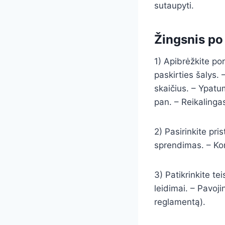
sutaupyti.
Žingsnis po
1) Apibrėžkite po
paskirties šalys. 
skaičius. – Ypatum
pan. – Reikalingas
2) Pasirinkite pr
sprendimas. – Kons
3) Patikrinkite tei
leidimai. – Pavoj
reglamentą).