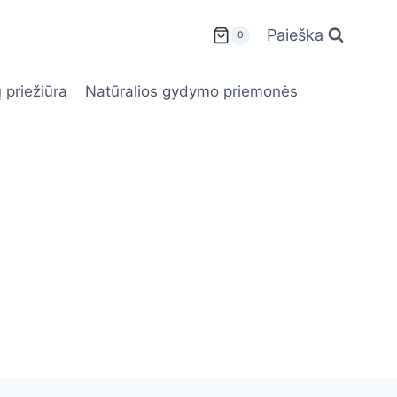
Paieška
0
 priežiūra
Natūralios gydymo priemonės