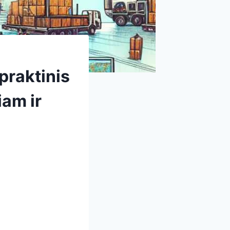
praktinis
am ir