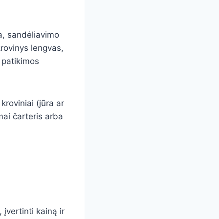
a, sandėliavimo
krovinys lengvas,
 patikimos
kroviniai (jūra ar
imai čarteris arba
vertinti kainą ir