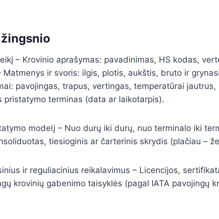
 žingsnio
reikį – Krovinio aprašymas: pavadinimas, HS kodas, vertė
– Matmenys ir svoris: ilgis, plotis, aukštis, bruto ir grynas
ai: pavojingas, trapus, vertingas, temperatūrai jautrus, li
 pristatymo terminas (data ar laikotarpis).
istatymo modelį – Nuo durų iki durų, nuo terminalo iki ter
oliduotas, tiesioginis ar čarterinis skrydis (plačiau – ž
sinius ir reguliacinius reikalavimus – Licencijos, sertifika
ingų krovinių gabenimo taisyklės (pagal IATA pavojingų k