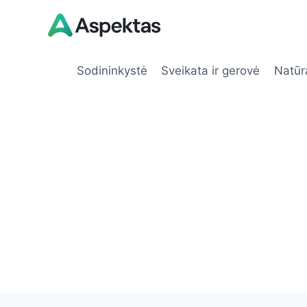
Skip
to
content
Sodininkystė
Sveikata ir gerovė
Natūr