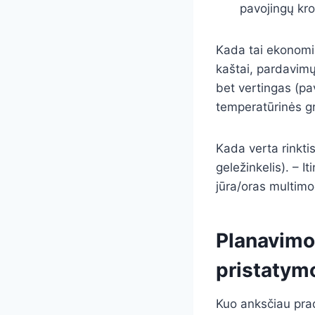
pavojingų kro
Kada tai ekonomi
kaštai, pardavimų
bet vertingas (pa
temperatūrinės g
Kada verta rinktis
geležinkelis). – It
jūra/oras multimod
Planavimo 
pristatym
Kuo anksčiau prad