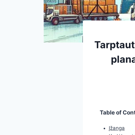
Tarptaut
plan
Table of Con
Įžanga