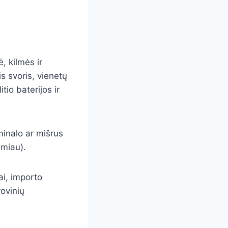
, kilmės ir
is svoris, vienetų
tio baterijos ir
minalo ar mišrus
emiau).
tai, importo
rovinių