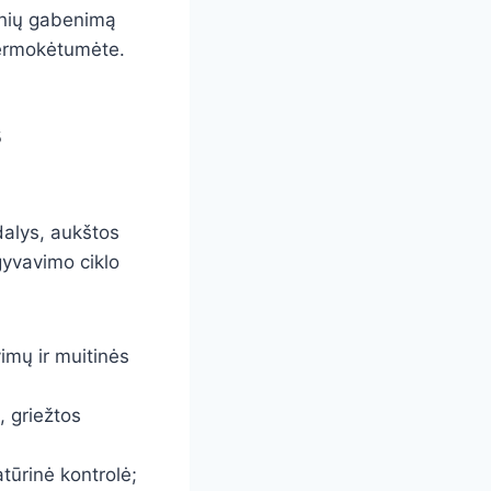
vinių gabenimą
permokėtumėte.
s
 dalys, aukštos
gyvavimo ciklo
imų ir muitinės
 griežtos
atūrinė kontrolė;