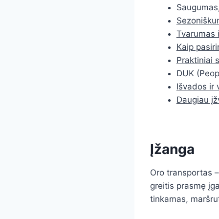
Saugumas, 
Sezoniškum
Tvarumas i
Kaip pasiri
Praktiniai 
DUK (Peopl
Išvados ir
Daugiau įž
Įžanga
Oro transportas –
greitis prasmę įg
tinkamas, maršrut