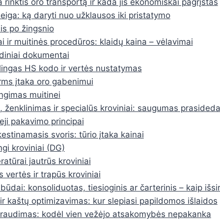
 rinktis oro transportą ir kada jis ekonomiškai pagrįstas
eiga: ką daryti nuo užklausos iki pristatymo
is po žingsnio
 ir muitinės procedūros: klaidų kaina – vėlavimai
diniai dokumentai
lingas HS kodo ir vertės nustatymas
rms įtaka oro gabenimui
ngimas muitinei
 ženklinimas ir specialūs kroviniai: saugumas prasided
eji pakavimo principai
stinamasis svoris: tūrio įtaka kainai
ngi kroviniai (DG)
atūrai jautrūs kroviniai
 vertės ir trapūs kroviniai
dai: konsoliduotas, tiesioginis ar čarterinis – kaip išsir
ir kaštų optimizavimas: kur slepiasi papildomos išlaidos
 draudimas: kodėl vien vežėjo atsakomybės nepakanka