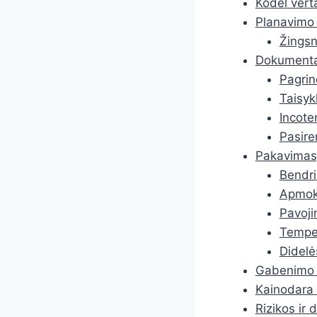
Kodėl verta
Planavimo 
Žingsn
Dokumentai
Pagrin
Taisyk
Incote
Pasire
Pakavimas,
Bendri
Apmoke
Pavoji
Temper
Didelės
Gabenimo bū
Kainodara 
Rizikos ir