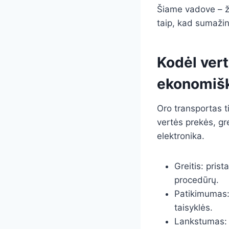
Šiame vadove – ži
taip, kad sumažin
Kodėl vert
ekonomišk
Oro transportas ti
vertės prekės, gr
elektronika.
Greitis: pris
procedūrų.
Patikimumas:
taisyklės.
Lankstumas: k