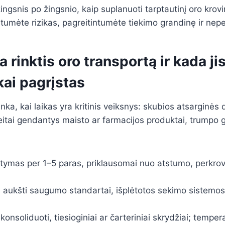
ngsnis po žingsnio, kaip suplanuoti tarptautinį oro kro
tumėte rizikas, pagreitintumėte tiekimo grandinę ir ne
a rinktis oro transportą ir kada ji
ai pagrįstas
nka, kai laikas yra kritinis veiksnys: skubios atsarginės
eitai gendantys maisto ar farmacijos produktai, trumpo 
tatymas per 1–5 paras, priklausomai nuo atstumo, perkrov
 aukšti saugumo standartai, išplėtotos sekimo sistemos,
onsoliduoti, tiesioginiai ar čarteriniai skrydžiai; temper