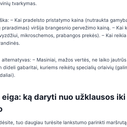
vinių tvarkymas.
ška: – Kai pradelsto pristatymo kaina (nutraukta gamyb
 praradimas) viršija brangesnio pervežimo kainą. – Kai 
vyzdžiui, mikroschemos, prabangos prekės). – Kai reikia
randinės.
 alternatyvas: – Masiniai, mažos vertės, ne laiko jautrūs 
in dideli gabaritai, kuriems reikėtų specialių orlaivių (gal
aliai).
eiga: ką daryti nuo užklausos iki
o
ėsite, tuo daugiau turėsite lankstumo parinkti maršrutą, į