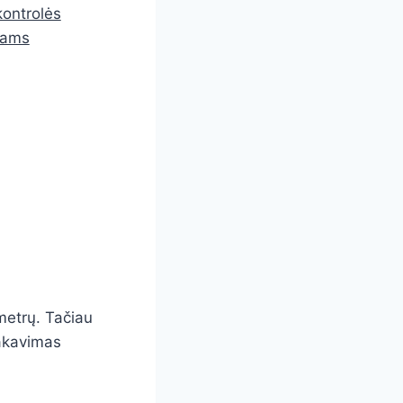
kontrolės
piams
ometrų. Tačiau
pakavimas