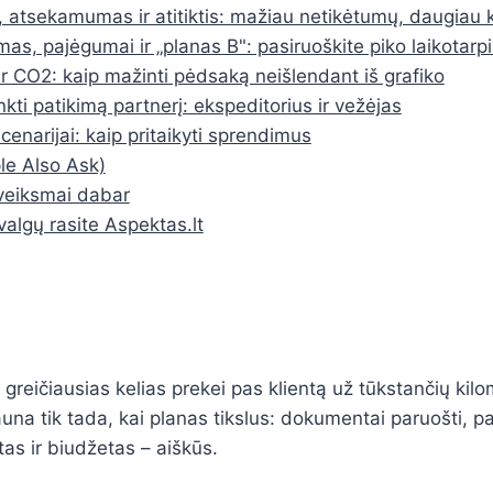
atsekamumas ir atitiktis: mažiau netikėtumų, daugiau 
as, pajėgumai ir „planas B": pasiruoškite piko laikotar
r CO2: kaip mažinti pėdsaką neišlendant iš grafiko
nkti patikimą partnerį: ekspeditorius ir vežėjas
scenarijai: kaip pritaikyti sprendimus
e Also Ask)
 veiksmai dabar
valgų rasite Aspektas.lt
 greičiausias kelias prekei pas klientą už tūkstančių kil
auna tik tada, kai planas tikslus: dokumentai paruošti, 
as ir biudžetas – aiškūs.