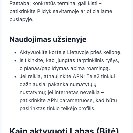
Pastaba: konkretūs terminai gali kisti –
patikrinkite Pildyk savitarnoje ar oficialiame
puslapyje.
Naudojimas užsienyje
Aktyvuokite kortelę Lietuvoje prieš kelionę.
Įsitikinkite, kad įjungtas tarptinklinis ryšys,
o planas/papildymas apima roamingą.
Jei reikia, atnaujinkite APN: Tele2 tinklui
dažniausiai pakanka numatytųjų
nustatymų; jei internetas neveikia –
patikrinkite APN parametruose, kad būtų
pasirinktas tinklo teikėjo profilis.
Kaip aktyvuoti Labas (Bitė)