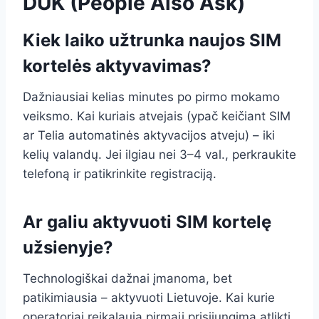
DUK (People Also Ask)
Kiek laiko užtrunka naujos SIM
kortelės aktyvavimas?
Dažniausiai kelias minutes po pirmo mokamo
veiksmo. Kai kuriais atvejais (ypač keičiant SIM
ar Telia automatinės aktyvacijos atveju) – iki
kelių valandų. Jei ilgiau nei 3–4 val., perkraukite
telefoną ir patikrinkite registraciją.
Ar galiu aktyvuoti SIM kortelę
užsienyje?
Technologiškai dažnai įmanoma, bet
patikimiausia – aktyvuoti Lietuvoje. Kai kurie
operatoriai reikalauja pirmąjį prisijungimą atlikti