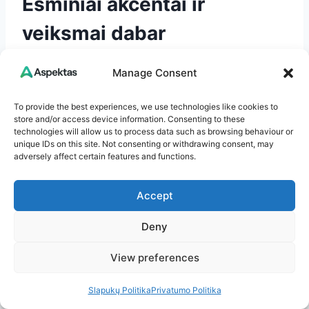
Esminiai akcentai ir
veiksmai dabar
Įdėkite SIM, įveskite PIN, atlikite pirmą
Manage Consent
mokamą veiksmą; Telia atveju – palaukite
automatinės aktyvacijos ir perkraukite
To provide the best experiences, we use technologies like cookies to
store and/or access device information. Consenting to these
telefoną, jei reikia.
technologies will allow us to process data such as browsing behaviour or
Užregistruokite išankstinio mokėjimo SIM –
unique IDs on this site. Not consenting or withdrawing consent, may
adversely affect certain features and functions.
be registracijos paslaugos gali neveikti ar
būti apribotos.
Accept
Patikrinkite galiojimo/papildymo terminus
savitarnoje, kad neprarastumėte numerio.
Deny
Jei kyla bėdų: perkraukite telefoną,
patikrinkite APN ir bandykite kitame
View preferences
įrenginyje – taip greitai atskirsite problemos
šaltinį.
Slapukų Politika
Privatumo Politika
Prieš keliones aktyvuokite SIM ir