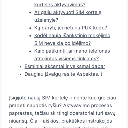
kortelės aktyvavimas?
Ar galiu aktyvuoti SIM kortelę
užsienyje?
Ką daryti, jei neturiu PUK kodo?
Kodėl nauja išankstinio mokėjimo
SIM neveikia po įdėjimo?
Kaip patikrinti, ar mano telefonas
atrakintas visiems tinklams?
Esminiai akcentai ir veiksmai dabar
Daugiau įžvalgų rasite Aspektas.lt
Įsigijote naują SIM kortelę ir norite kuo greičiau
pradėti naudotis ryšiu? Aktyvavimo procesas
paprastas, tačiau skirtingi operatoriai turi savų
niuansų. Čia – aiškios, praktiškos instrukcijos