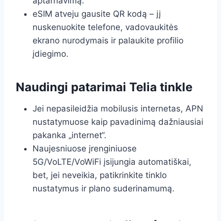
aptarnavimą.
eSIM atveju gausite QR kodą – jį
nuskenuokite telefone, vadovaukitės
ekrano nurodymais ir palaukite profilio
įdiegimo.
Naudingi patarimai Telia tinkle
Jei nepasileidžia mobilusis internetas, APN
nustatymuose kaip pavadinimą dažniausiai
pakanka „internet“.
Naujesniuose įrenginiuose
5G/VoLTE/VoWiFi įsijungia automatiškai,
bet, jei neveikia, patikrinkite tinklo
nustatymus ir plano suderinamumą.