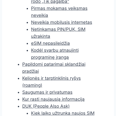
rodo „Tik pagalba"
Pirmas mokamas veiksmas
neveikia
Neveikia mobilusis internetas
Netinkamas PIN/PUK, SIM
užrakinta
eSIM nepasileidžia
Kodėl svarbu atnaujinti
programinę įrangą
Papildomi patarimai sklandžiai
pradžiai
Kelionės ir tarptinklinis ryšys
(roaming)
Saugumas ir privatumas
Kur rasti naujausią informaciją
DUK (People Also Ask)
Kiek laiko užtrunka naujos SIM