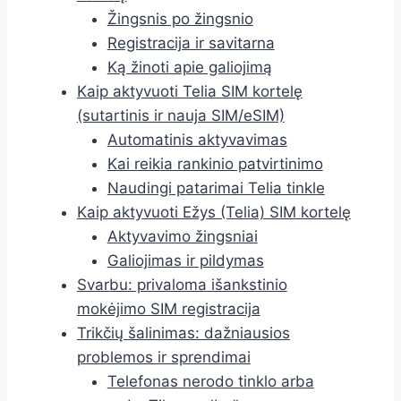
Žingsnis po žingsnio
Registracija ir savitarna
Ką žinoti apie galiojimą
Kaip aktyvuoti Telia SIM kortelę
(sutartinis ir nauja SIM/eSIM)
Automatinis aktyvavimas
Kai reikia rankinio patvirtinimo
Naudingi patarimai Telia tinkle
Kaip aktyvuoti Ežys (Telia) SIM kortelę
Aktyvavimo žingsniai
Galiojimas ir pildymas
Svarbu: privaloma išankstinio
mokėjimo SIM registracija
Trikčių šalinimas: dažniausios
problemos ir sprendimai
Telefonas nerodo tinklo arba