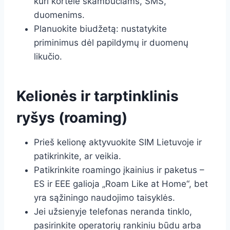
kuri kortelė skambučiams, SMS,
duomenims.
Planuokite biudžetą: nustatykite
priminimus dėl papildymų ir duomenų
likučio.
Kelionės ir tarptinklinis
ryšys (roaming)
Prieš kelionę aktyvuokite SIM Lietuvoje ir
patikrinkite, ar veikia.
Patikrinkite roamingo įkainius ir paketus –
ES ir EEE galioja „Roam Like at Home“, bet
yra sąžiningo naudojimo taisyklės.
Jei užsienyje telefonas neranda tinklo,
pasirinkite operatorių rankiniu būdu arba