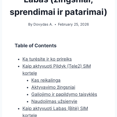
sprendimai ir patarimai)
By
Dovydas A.
February 25, 2026
Table of Contents
Ką turėsite ir ko prireiks
Kaip aktyvuoti Pildyk (Tele2) SIM
kortelę
Kas reikalinga
Aktyvavimo žingsniai
Galiojimo ir papildymo taisyklės
Naudojimas užsienyje
Kaip aktyvuoti Labas (Bitė) SIM
kortelę