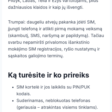
Pildyk, Labas, Telia ir Ežys vartotojams, plius
dažniausios klaidos ir kaip jų išvengti.
Trumpai: daugeliu atvejų pakanka įdėti SIM,
įjungti telefoną ir atlikti pirmą mokamą veiksmą
(skambutį, SMS, naršymą ar papildymą). Tačiau
svarbu nepamiršti privalomos išankstinio
mokėjimo SIM registracijos, ryšio nustatymų ir
sąskaitos galiojimo terminų.
Ką turėsite ir ko prireiks
SIM kortelė ir jos laikiklis su PIN/PUK
kodais.
Suderinamas, neblokuotas telefonas
(geriausia – atrakintas visiems tinklams).