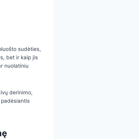
 pluošto sudėties,
 bet ir kaip jis
r nuolatiniu
alvų derinimo,
 padėsiantis
mę