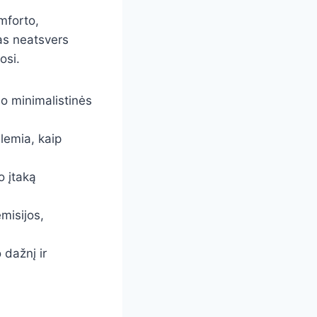
mforto,
as neatsvers
osi.
nuo minimalistinės
lemia, kaip
o įtaką
misijos,
dažnį ir