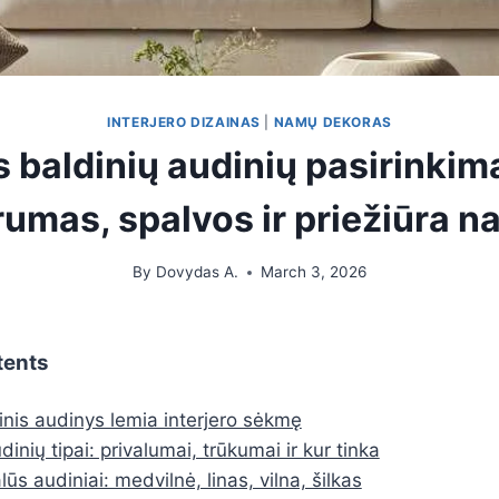
INTERJERO DIZAINAS
|
NAMŲ DEKORAS
 baldinių audinių pasirinkimas
rumas, spalvos ir priežiūra 
By
Dovydas A.
March 3, 2026
tents
inis audinys lemia interjero sėkmę
dinių tipai: privalumai, trūkumai ir kur tinka
ūs audiniai: medvilnė, linas, vilna, šilkas