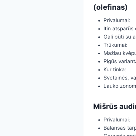
(olefinas)
Privalumai:
Itin atsparūs
Gali būti su
Trūkumai:
Mažiau kvėpuo
Pigūs varianta
Kur tinka:
Svetainės, va
Lauko zonoms 
Mišrūs audi
Privalumai:
Balansas tarp