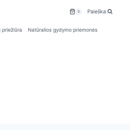
Paieška
0
 priežiūra
Natūralios gydymo priemonės