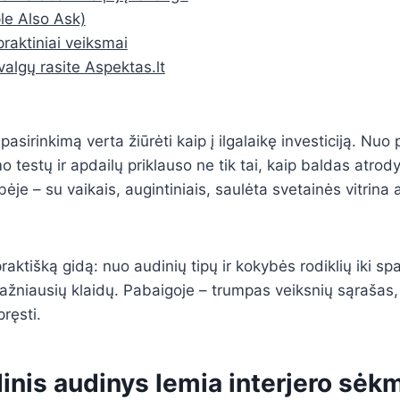
e Also Ask)
praktiniai veiksmai
valgų rasite Aspektas.lt
 pasirinkimą verta žiūrėti kaip į ilgalaikę investiciją. Nuo
testų ir apdailų priklauso ne tik tai, kaip baldas atrodys,
je – su vaikais, augintiniais, saulėta svetainės vitrina a
praktišką gidą: nuo audinių tipų ir kokybės rodiklių iki sp
dažniausių klaidų. Pabaigoje – trumpas veiksnių sąrašas,
ręsti.
inis audinys lemia interjero sėk