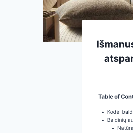
Išmanus
atspa
Table of Con
Kodėl bald
Baldinių au
Natūral