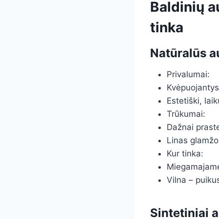
Baldinių a
tinka
Natūralūs au
Privalumai:
Kvėpuojantys,
Estetiški, lai
Trūkumai:
Dažnai praste
Linas glamžos
Kur tinka:
Miegamajame, 
Vilna – puik
Sintetiniai a