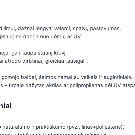
 dilimui, dažnai lengvai valomi, spalvų pastovumas.
 apsaugine danga nuo dėmių ar UV.
ja, gali kaupti statinį krūvį.
i atrodo dirbtinai, greičiau „susiguli“.
lgomojo baldai, šeimos namai su vaikais ir augintiniais.
– tirpale dažytas akrilas ar polipropilenas dėl UV ats
niai
 natūralumo ir praktiškumo (pvz., linas+poliesteris).