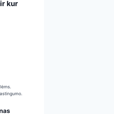
ir kur
alėms.
lastingumo.
enas