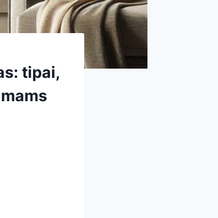
: tipai,
namams