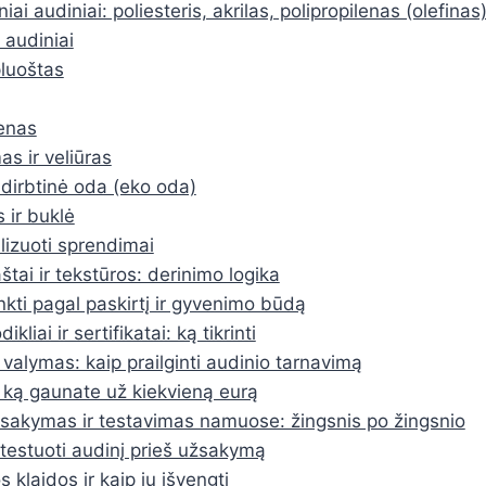
niai audiniai: poliesteris, akrilas, polipropilenas (olefinas
 audiniai
luoštas
enas
s ir veliūras
 dirbtinė oda (eko oda)
s ir buklė
lizuoti sprendimai
štai ir tekstūros: derinimo logika
nkti pagal paskirtį ir gyvenimo būdą
kliai ir sertifikatai: ką tikrinti
r valymas: kaip prailginti audinio tarnavimą
 ką gaunate už kiekvieną eurą
sakymas ir testavimas namuose: žingsnis po žingsnio
štestuoti audinį prieš užsakymą
 klaidos ir kaip jų išvengti