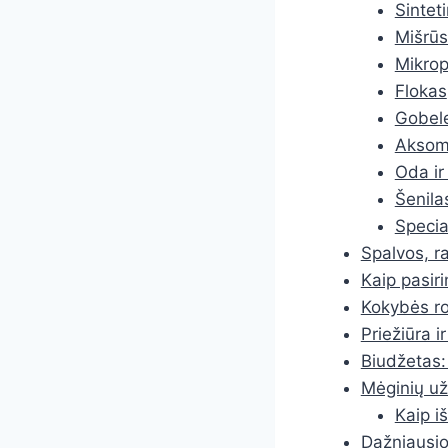
Sinteti
Mišrūs
Mikrop
Flokas
Gobel
Aksoma
Oda ir
Šenila
Specia
Spalvos, ra
Kaip pasiri
Kokybės rodi
Priežiūra i
Biudžetas:
Mėginių už
Kaip i
Dažniausios