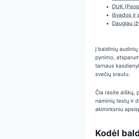
DUK (Peopl
Išvados ir 
Daugiau įž
Į baldinių audinių
pynimo, atsparumo 
tarnaus kasdienybė
svečių srautu.
Čia rasite aiškų, 
naminių testų ir 
akimirksniu apsisp
Kodėl bald