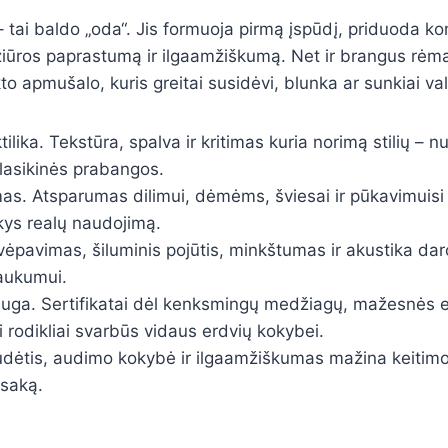
– tai baldo „oda“. Jis formuoja pirmą įspūdį, priduoda ko
žiūros paprastumą ir ilgaamžiškumą. Net ir brangus rėm
o apmušalo, kuris greitai susidėvi, blunka ar sunkiai val
ktilika. Tekstūra, spalva ir kritimas kuria norimą stilių – 
lasikinės prabangos.
s. Atsparumas dilimui, dėmėms, šviesai ir pūkavimuisi 
kys realų naudojimą.
ėpavimas, šiluminis pojūtis, minkštumas ir akustika dar
aukumui.
auga. Sertifikatai dėl kenksmingų medžiagų, mažesnės e
ai rodikliai svarbūs vidaus erdvių kokybei.
dėtis, audimo kokybė ir ilgaamžiškumas mažina keitimo 
dsaką.