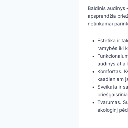
Baldinis audinys 
apsprendžia prie
netinkamai parinkt
Estetika ir ta
ramybės iki k
Funkcionaluma
audinys atlai
Komfortas. Kv
kasdieniam j
Sveikata ir s
priešgaisrini
Tvarumas. Su
ekologinį pė