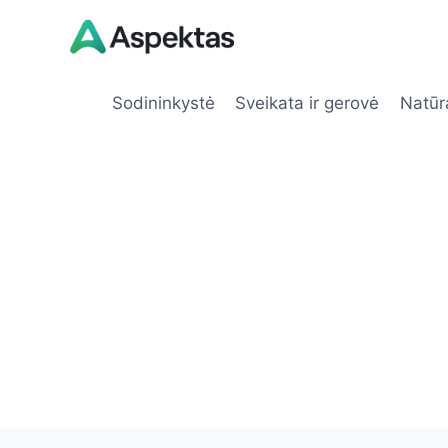
Skip
to
content
Sodininkystė
Sveikata ir gerovė
Natūr