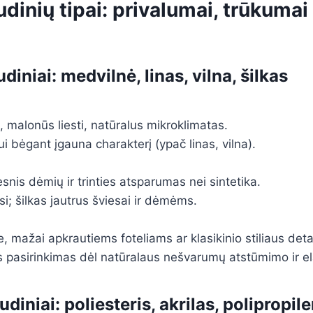
udinių tipai: privalumai, trūkumai 
diniai: medvilnė, linas, vilna, šilkas
 malonūs liesti, natūralus mikroklimatas.
kui bėgant įgauna charakterį (ypač linas, vilna).
snis dėmių ir trinties atsparumas nei sintetika.
i; šilkas jautrus šviesai ir dėmėms.
mažai apkrautiems foteliams ar klasikinio stiliaus det
us pasirinkimas dėl natūralaus nešvarumų atstūmimo ir e
udiniai: poliesteris, akrilas, polipropil