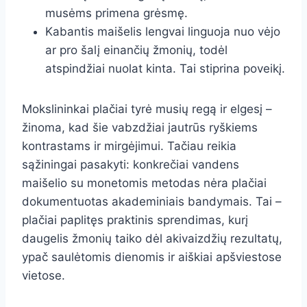
musėms primena grėsmę.
Kabantis maišelis lengvai linguoja nuo vėjo
ar pro šalį einančių žmonių, todėl
atspindžiai nuolat kinta. Tai stiprina poveikį.
Mokslininkai plačiai tyrė musių regą ir elgesį –
žinoma, kad šie vabzdžiai jautrūs ryškiems
kontrastams ir mirgėjimui. Tačiau reikia
sąžiningai pasakyti: konkrečiai vandens
maišelio su monetomis metodas nėra plačiai
dokumentuotas akademiniais bandymais. Tai –
plačiai paplitęs praktinis sprendimas, kurį
daugelis žmonių taiko dėl akivaizdžių rezultatų,
ypač saulėtomis dienomis ir aiškiai apšviestose
vietose.