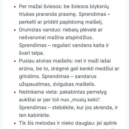
Per mažai šviesos: be šviesos blyksnių
triukas praranda prasmę. Sprendimas –
perkelti ar pridėti papildomą maišelį.
Drumstas vanduo: riebalų plėvelė ar
nešvarumai mažina atspindžius.
Sprendimas – reguliari vandens kaita ir
švari talpa.
Pusiau atviras maišelis: net ir maži lašai
erzina, be to, drėgmė gali kenkti medžiui ar
grindims. Sprendimas – sandarus
užspaudimas, dvigubas maišelis.
Netinkama vieta: pakabintas pernelyg
aukštai ar per toli nuo „musių kelio“.
Sprendimas – stebėkite, kur jos skrenda, ir
ten kabinkite.
Tik šis metodas ir nieko daugiau: jei aplink