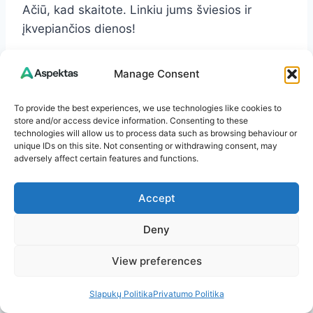
Ačiū, kad skaitote. Linkiu jums šviesios ir
įkvepiančios dienos!
Post
#
ekologiški namų sprendimai
#
musės atbaidymas
Manage Consent
Tags:
#
musės kontrolė
#
Natūralūs repelentai
To provide the best experiences, we use technologies like cookies to
store and/or access device information. Consenting to these
#
pasidaryk pats
technologies will allow us to process data such as browsing behaviour or
unique IDs on this site. Not consenting or withdrawing consent, may
adversely affect certain features and functions.
Accept
Deny
Dovydas A.
View preferences
Esu Aspektas.lt įkūrėjas ir turinio autorius. Mano
Slapukų Politika
Privatumo Politika
aistra – sveikata, sveikas gyvenimo būdas,