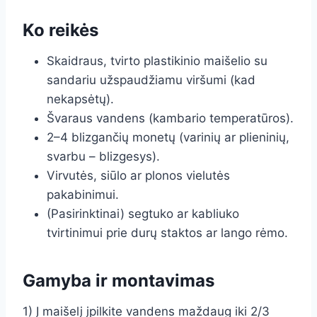
Ko reikės
Skaidraus, tvirto plastikinio maišelio su
sandariu užspaudžiamu viršumi (kad
nekapsėtų).
Švaraus vandens (kambario temperatūros).
2–4 blizgančių monetų (varinių ar plieninių,
svarbu – blizgesys).
Virvutės, siūlo ar plonos vielutės
pakabinimui.
(Pasirinktinai) segtuko ar kabliuko
tvirtinimui prie durų staktos ar lango rėmo.
Gamyba ir montavimas
1) Į maišelį įpilkite vandens maždaug iki 2/3