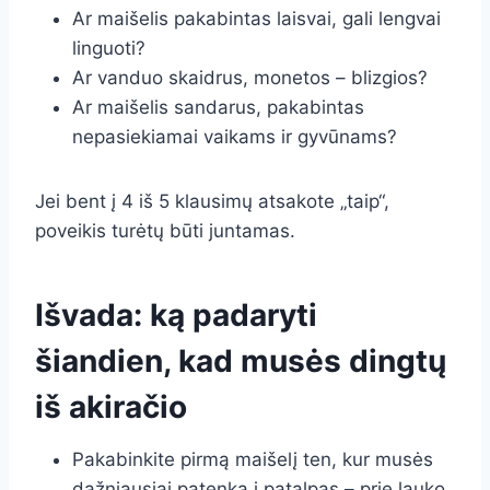
Ar maišelis pakabintas laisvai, gali lengvai
linguoti?
Ar vanduo skaidrus, monetos – blizgios?
Ar maišelis sandarus, pakabintas
nepasiekiamai vaikams ir gyvūnams?
Jei bent į 4 iš 5 klausimų atsakote „taip“,
poveikis turėtų būti juntamas.
Išvada: ką padaryti
šiandien, kad musės dingtų
iš akiračio
Pakabinkite pirmą maišelį ten, kur musės
dažniausiai patenka į patalpas – prie lauko