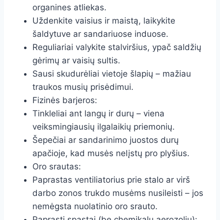
organines atliekas.
Uždenkite vaisius ir maistą, laikykite
šaldytuve ar sandariuose induose.
Reguliariai valykite stalviršius, ypač saldžių
gėrimų ar vaisių sultis.
Sausi skudurėliai vietoje šlapių – mažiau
traukos musių prisėdimui.
Fizinės barjeros:
Tinkleliai ant langų ir durų – viena
veiksmingiausių ilgalaikių priemonių.
Šepečiai ar sandarinimo juostos durų
apačioje, kad musės nelįstų pro plyšius.
Oro srautas:
Paprastas ventiliatorius prie stalo ar virš
darbo zonos trukdo musėms nusileisti – jos
nemėgsta nuolatinio oro srauto.
Paprasti spąstai (be chemikalų aerozolių):