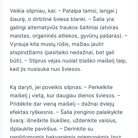
Veikia silpniau, kai: – Patalpa tamsi, langai į
šiaurę, o dirbtinė šviesa blanki. – Šalia yra
galingi alternatyvūs traukos šaltiniai (atviras
maistas, organinės atliekos, gyvūnų pašaras). –
Vyrauja kita musių rūšis, mažiau jautri
atspindžiams (pasitaiko nedažnai, bet gali
būti). – Stiprus vėjas nuolat blaško maišelį taip,
kad jis nusisuka nuo šviesos.
Ką daryti, jei poveikis silpnas: – Perkelkite
maišelį į vietą, kur daugiau dienos šviesos. –
Pridėkite dar vieną maišelį – dažnai dviejų
efektas ryškesnis. – Šalia įrenginio palaikykite
švarą: išneškite šiukšles, uždenkite vaisius,
išplaukite paviršius. – Derinkite su
papildomomis bekvapėmis priemonėmis (pvz.,