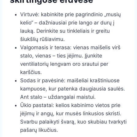
Virtuvė: kabinkite prie pagrindinio „musių
kelio“ – dažniausiai prie lango ar durų į
lauką. Derinkite su tinkleliais ir greitu
šiukšlių rūšiavimu.
Valgomasis ir terasa: vienas maišelis virš
stalo, vienas – ties įėjimu. Įjunkite
ventiliatorių lengvam oro srautui per
karščius.
Sodas ir pavėsinė: maišeliai kraštiniuose
kampuose, kur patenka daugiausia saulės.
Ant stalo – uždangalai maistui.
Ūkio pastatai: kelios kabinimo vietos prie
įėjimų ir angų, kur musės linkusios skristi.
Svarbu palaikyti švarą, kuo skubiau tvarkyti
pašarų likučius.