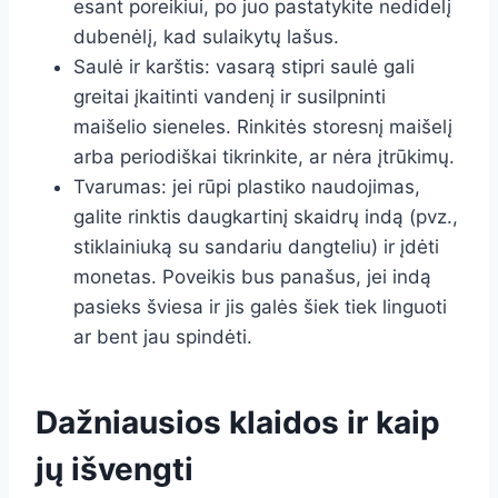
esant poreikiui, po juo pastatykite nedidelį
dubenėlį, kad sulaikytų lašus.
Saulė ir karštis: vasarą stipri saulė gali
greitai įkaitinti vandenį ir susilpninti
maišelio sieneles. Rinkitės storesnį maišelį
arba periodiškai tikrinkite, ar nėra įtrūkimų.
Tvarumas: jei rūpi plastiko naudojimas,
galite rinktis daugkartinį skaidrų indą (pvz.,
stiklainiuką su sandariu dangteliu) ir įdėti
monetas. Poveikis bus panašus, jei indą
pasieks šviesa ir jis galės šiek tiek linguoti
ar bent jau spindėti.
Dažniausios klaidos ir kaip
jų išvengti