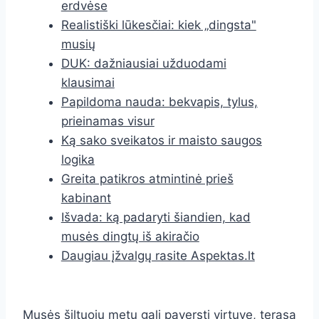
erdvėse
Realistiški lūkesčiai: kiek „dingsta"
musių
DUK: dažniausiai užduodami
klausimai
Papildoma nauda: bekvapis, tylus,
prieinamas visur
Ką sako sveikatos ir maisto saugos
logika
Greita patikros atmintinė prieš
kabinant
Išvada: ką padaryti šiandien, kad
musės dingtų iš akiračio
Daugiau įžvalgų rasite Aspektas.lt
Musės šiltuoju metu gali paversti virtuvę, terasą