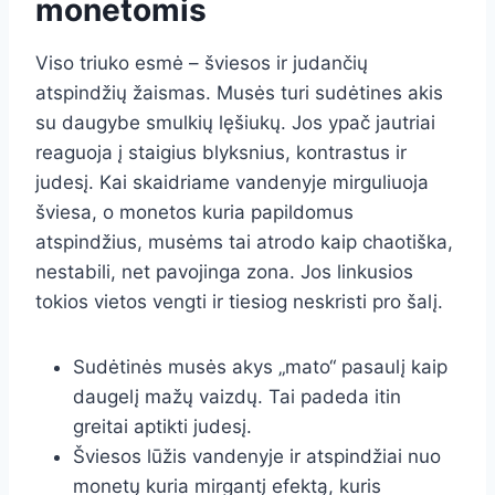
monetomis
Viso triuko esmė – šviesos ir judančių
atspindžių žaismas. Musės turi sudėtines akis
su daugybe smulkių lęšiukų. Jos ypač jautriai
reaguoja į staigius blyksnius, kontrastus ir
judesį. Kai skaidriame vandenyje mirguliuoja
šviesa, o monetos kuria papildomus
atspindžius, musėms tai atrodo kaip chaotiška,
nestabili, net pavojinga zona. Jos linkusios
tokios vietos vengti ir tiesiog neskristi pro šalį.
Sudėtinės musės akys „mato“ pasaulį kaip
daugelį mažų vaizdų. Tai padeda itin
greitai aptikti judesį.
Šviesos lūžis vandenyje ir atspindžiai nuo
monetų kuria mirgantį efektą, kuris