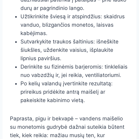
durų ar pagrindinio lango.
Užtikrinkite šviesą ir atspindžius: skaidrus
vanduo, blizgančios monetos, laisvas
kabėjimas.
Sutvarkykite traukos šaltinius: išneškite
šiukšles, uždenkite vaisius, išplaukite
lipnius paviršius.
Derinkite su fizinėmis barjeromis: tinkleliais
nuo vabzdžių ir, jei reikia, ventiliatoriumi.
Po kelių valandų įvertinkite rezultatą:
prireikus pridėkite antrą maišelį ar
pakeiskite kabinimo vietą.
Paprasta, pigu ir bekvapė – vandens maišelio
su monetomis gudrybė dažnai suteikia būtent
tiek, kiek reikia: mažiau musių ten, kur