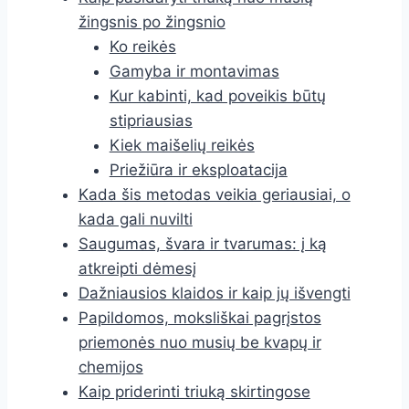
žingsnis po žingsnio
Ko reikės
Gamyba ir montavimas
Kur kabinti, kad poveikis būtų
stipriausias
Kiek maišelių reikės
Priežiūra ir eksploatacija
Kada šis metodas veikia geriausiai, o
kada gali nuvilti
Saugumas, švara ir tvarumas: į ką
atkreipti dėmesį
Dažniausios klaidos ir kaip jų išvengti
Papildomos, moksliškai pagrįstos
priemonės nuo musių be kvapų ir
chemijos
Kaip priderinti triuką skirtingose