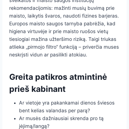
sveikatos ir maisto saugos institucijų
rekomendacijomis: mažinti musių buvimą prie
maisto, laikytis švaros, naudoti fizines barjeras.
Europos maisto saugos tarnyba pabrėžia, kad
higiena virtuvėje ir prie maisto ruošos vietų
tiesiogiai mažina užteršimo riziką. Taigi triukas
atlieka „pirmojo filtro“ funkciją – priverčia muses
neskrįsti vidun ar pasilikti atokiau.
Greita patikros atmintinė
prieš kabinant
Ar vietoje yra pakankamai dienos šviesos
bent kelias valandas per parą?
Ar musės dažniausiai skrenda pro tą
įėjimą/langą?