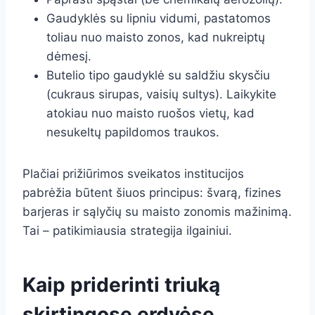
Gaudyklės su lipniu vidumi, pastatomos
toliau nuo maisto zonos, kad nukreiptų
dėmesį.
Butelio tipo gaudyklė su saldžiu skysčiu
(cukraus sirupas, vaisių sultys). Laikykite
atokiau nuo maisto ruošos vietų, kad
nesukeltų papildomos traukos.
Plačiai prižiūrimos sveikatos institucijos
pabrėžia būtent šiuos principus: švarą, fizines
barjeras ir sąlyčių su maisto zonomis mažinimą.
Tai – patikimiausia strategija ilgainiui.
Kaip priderinti triuką
skirtingose erdvėse