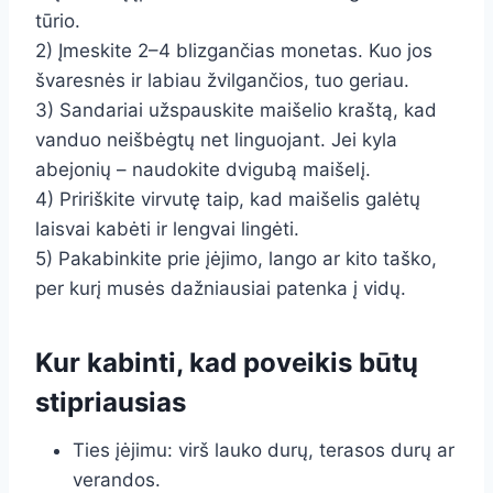
tūrio.
2) Įmeskite 2–4 blizgančias monetas. Kuo jos
švaresnės ir labiau žvilgančios, tuo geriau.
3) Sandariai užspauskite maišelio kraštą, kad
vanduo neišbėgtų net linguojant. Jei kyla
abejonių – naudokite dvigubą maišelį.
4) Pririškite virvutę taip, kad maišelis galėtų
laisvai kabėti ir lengvai lingėti.
5) Pakabinkite prie įėjimo, lango ar kito taško,
per kurį musės dažniausiai patenka į vidų.
Kur kabinti, kad poveikis būtų
stipriausias
Ties įėjimu: virš lauko durų, terasos durų ar
verandos.