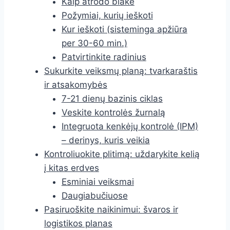
Kaip atrodo blakė
Požymiai, kurių ieškoti
Kur ieškoti (sisteminga apžiūra
per 30-60 min.)
Patvirtinkite radinius
Sukurkite veiksmų planą: tvarkaraštis
ir atsakomybės
7-21 dienų bazinis ciklas
Veskite kontrolės žurnalą
Integruota kenkėjų kontrolė (IPM)
– derinys, kuris veikia
Kontroliuokite plitimą: uždarykite kelią
į kitas erdves
Esminiai veiksmai
Daugiabučiuose
Pasiruoškite naikinimui: švaros ir
logistikos planas