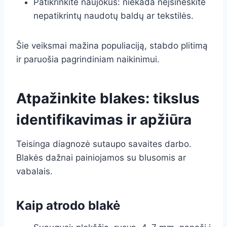
Patikrinkite naujokus: niekada neįsineškite
nepatikrintų naudotų baldų ar tekstilės.
Šie veiksmai mažina populiaciją, stabdo plitimą
ir paruošia pagrindiniam naikinimui.
Atpažinkite blakes: tikslus
identifikavimas ir apžiūra
Teisinga diagnozė sutaupo savaites darbo.
Blakės dažnai painiojamos su blusomis ar
vabalais.
Kaip atrodo blakė