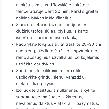
minkštus žaislus džiovyklėje aukštoje
temperatūroje bent 30 min. Karštis greitai
naikina blakes ir kiaušinėlius.
Siurbkite lėtai ir dažnai: grindjuostes,
čiužinių/sofos siūles, plyšius. Iš karto
išneškite siurblio maišelį į lauką.
Padarykite lovą „sala“: atitraukite 20–30 cm
nuo sienų, užvilkite čiužinio ir spyruoklinio
rėmo apsauginius užvalkalus, po kojelėmis
uždėkite gaudykles.
Sandarinkite: silikoniniu hermetiku
užpildykite grindų, sienų, vamzdžių,
elektros lizdų plyšius.
Izoliuokite daiktus: smulkmenas laikykite
sandariuose maišuose. Užkrėstus,
nevalomus daiktus – atskirai ir pažymėtus.