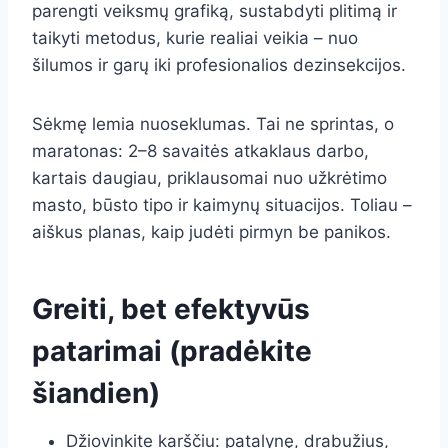
parengti veiksmų grafiką, sustabdyti plitimą ir
taikyti metodus, kurie realiai veikia – nuo
šilumos ir garų iki profesionalios dezinsekcijos.
Sėkmę lemia nuoseklumas. Tai ne sprintas, o
maratonas: 2–8 savaitės atkaklaus darbo,
kartais daugiau, priklausomai nuo užkrėtimo
masto, būsto tipo ir kaimynų situacijos. Toliau –
aiškus planas, kaip judėti pirmyn be panikos.
Greiti, bet efektyvūs
patarimai (pradėkite
šiandien)
Džiovinkite karščiu: patalynę, drabužius,