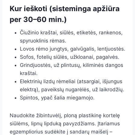
Kur ieškoti (sisteminga apžiūra
per 30–60 min.)
Čiužinio kraštai, siūlės, etiketės, rankenos,
spyruoklinis rėmas.
Lovos rėmo jungtys, galvūgalis, lentjuostės.
Sofos, fotelių siūlės, užkloanai, pagalvės.
Grindjuostės, už plintusų, kiliminės dangos
kraštai.
Elektrinių lizdų rėmeliai (atsargiai, išjungus
elektrą), paveikslų nugarėlės, už laikrodžių.
Spintos, ypač šalia miegamojo.
Naudokite žibintuvėlį, ploną plastikinę kortelę
siūlėms, lipnų lipduką pavyzdžiams. Įtariamus
egzempliorius sudėkite į sandarų maišelį –