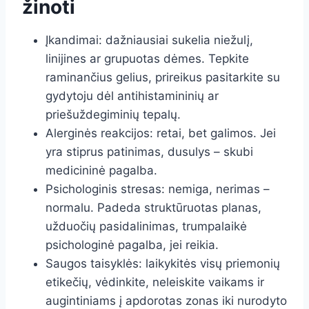
žinoti
Įkandimai: dažniausiai sukelia niežulį,
linijines ar grupuotas dėmes. Tepkite
raminančius gelius, prireikus pasitarkite su
gydytoju dėl antihistamininių ar
priešuždegiminių tepalų.
Alerginės reakcijos: retai, bet galimos. Jei
yra stiprus patinimas, dusulys – skubi
medicininė pagalba.
Psichologinis stresas: nemiga, nerimas –
normalu. Padeda struktūruotas planas,
užduočių pasidalinimas, trumpalaikė
psichologinė pagalba, jei reikia.
Saugos taisyklės: laikykitės visų priemonių
etikečių, vėdinkite, neleiskite vaikams ir
augintiniams į apdorotas zonas iki nurodyto