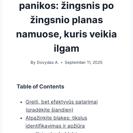
panikos: žingsnis po
žingsnio planas
namuose, kuris veikia
ilgam
By
Dovydas A.
September 11, 2025
Table of Contents
Greiti, bet efektyvūs patarimai
(pradėkite šiandien)
Atpažinkite blakes: tikslus
identifikavimas ir apžiūra