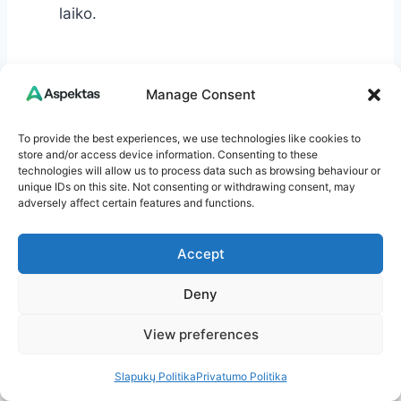
laiko.
DUK: dažnai užduodami
Manage Consent
klausimai
To provide the best experiences, we use technologies like cookies to
store and/or access device information. Consenting to these
Kaip greitai galima atsikratyti blakių?
technologies will allow us to process data such as browsing behaviour or
Lengvas užkrėtimas gali būti suvaldytas
unique IDs on this site. Not consenting or withdrawing consent, may
adversely affect certain features and functions.
per 2–4 savaites nuoseklaus darbo. Stiprus
ar daugiabutyje – 6–8 savaitės ar ilgiau,
Accept
ypač jei reikalingas koordinuotas
naikinimas.
Deny
Ar pakanka vien tik džiovyklės?
Džiovyklė puikiai tinka tekstilei, bet
View preferences
neišnaikins blakių rėmuose, plyšiuose ir
Slapukų Politika
Privatumo Politika
baldų jungtyse. Būtinos papildomos