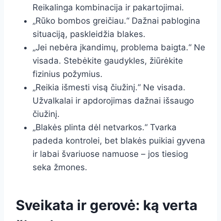
Reikalinga kombinacija ir pakartojimai.
„Rūko bombos greičiau.“ Dažnai pablogina
situaciją, paskleidžia blakes.
„Jei nebėra įkandimų, problema baigta.“ Ne
visada. Stebėkite gaudykles, žiūrėkite
fizinius požymius.
„Reikia išmesti visą čiužinį.“ Ne visada.
Užvalkalai ir apdorojimas dažnai išsaugo
čiužinį.
„Blakės plinta dėl netvarkos.“ Tvarka
padeda kontrolei, bet blakės puikiai gyvena
ir labai švariuose namuose – jos tiesiog
seka žmones.
Sveikata ir gerovė: ką verta