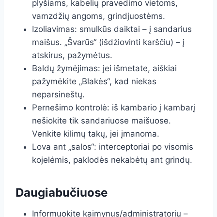
plyšiams, kabelių pravedimo vietoms,
vamzdžių angoms, grindjuostėms.
Izoliavimas: smulkūs daiktai – į sandarius
maišus. „Švarūs“ (išdžiovinti karščiu) – į
atskirus, pažymėtus.
Baldų žymėjimas: jei išmetate, aiškiai
pažymėkite „Blakės“, kad niekas
neparsineštų.
Pernešimo kontrolė: iš kambario į kambarį
nešiokite tik sandariuose maišuose.
Venkite kilimų takų, jei įmanoma.
Lova ant „salos“: interceptoriai po visomis
kojelėmis, paklodės nekabėtų ant grindų.
Daugiabučiuose
Informuokite kaimynus/administratorių –