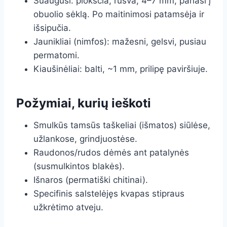
Suaugusi: plokščia, rusva, 4–7 mm, panaši į
obuolio sėklą. Po maitinimosi patamsėja ir
išsipučia.
Jaunikliai (nimfos): mažesni, gelsvi, pusiau
permatomi.
Kiaušinėliai: balti, ~1 mm, prilipę paviršiuje.
Požymiai, kurių ieškoti
Smulkūs tamsūs taškeliai (išmatos) siūlėse,
užlankose, grindjuostėse.
Raudonos/rudos dėmės ant patalynės
(susmulkintos blakės).
Išnaros (permatiški chitinai).
Specifinis salstelėjęs kvapas stipraus
užkrėtimo atveju.