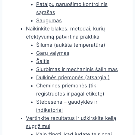
Patalpų paruošimo kontrolinis
sąrašas
Saugumas
Naikinkite blakes: metodai, kurių
efektyvumą patvirtina praktika
Šiluma (aukšta temperatūra)
Garų valymas
Šaltis
Siurbimas ir mechaninis šalinimas
Dulkinės priemonės (atsargiai)
Cheminės priemonės (tik
registruotos ir pagal etiketę)
Stebėsena – gaudyklės ir
indikatoriai
Vertinkite rezultatus ir užkirskite kelią
sugrįžimui
Kaip žinoti, kad judate teisingai