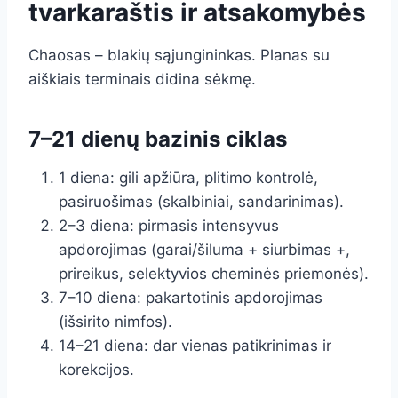
tvarkaraštis ir atsakomybės
Chaosas – blakių sąjungininkas. Planas su
aiškiais terminais didina sėkmę.
7–21 dienų bazinis ciklas
1 diena: gili apžiūra, plitimo kontrolė,
pasiruošimas (skalbiniai, sandarinimas).
2–3 diena: pirmasis intensyvus
apdorojimas (garai/šiluma + siurbimas +,
prireikus, selektyvios cheminės priemonės).
7–10 diena: pakartotinis apdorojimas
(išsirito nimfos).
14–21 diena: dar vienas patikrinimas ir
korekcijos.