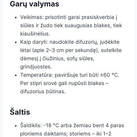
Garų valymas
Veikimas: prisotinti garai prasiskverbia į
siūles ir žudo tiek suaugusias blakes, tiek
kiaušinėlius.
Kaip daryti: naudokite difuzorių, judėkite
lėtai (apie 2–3 cm per sekundę), sutelkite
dėmesį į čiužinius, sofų siūles,
grindjuostes.
Temperatūra: paviršiuje turi būti ≥60 °C.
Per stipri srovė gali nupūsti blakes –
difuzorius būtinas.
Šaltis
Šaldiklis: -18 °C arba žemiau bent 4 paras
ploniems daiktams; storiems – iki 1–2