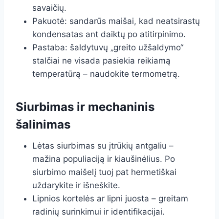
savaičių.
Pakuotė: sandarūs maišai, kad neatsirastų
kondensatas ant daiktų po atitirpinimo.
Pastaba: šaldytuvų „greito užšaldymo“
stalčiai ne visada pasiekia reikiamą
temperatūrą – naudokite termometrą.
Siurbimas ir mechaninis
šalinimas
Lėtas siurbimas su įtrūkių antgaliu –
mažina populiaciją ir kiaušinėlius. Po
siurbimo maišelį tuoj pat hermetiškai
uždarykite ir išneškite.
Lipnios kortelės ar lipni juosta – greitam
radinių surinkimui ir identifikacijai.