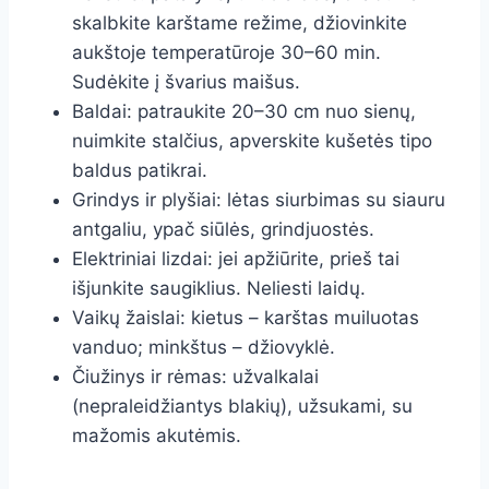
skalbkite karštame režime, džiovinkite
aukštoje temperatūroje 30–60 min.
Sudėkite į švarius maišus.
Baldai: patraukite 20–30 cm nuo sienų,
nuimkite stalčius, apverskite kušetės tipo
baldus patikrai.
Grindys ir plyšiai: lėtas siurbimas su siauru
antgaliu, ypač siūlės, grindjuostės.
Elektriniai lizdai: jei apžiūrite, prieš tai
išjunkite saugiklius. Neliesti laidų.
Vaikų žaislai: kietus – karštas muiluotas
vanduo; minkštus – džiovyklė.
Čiužinys ir rėmas: užvalkalai
(nepraleidžiantys blakių), užsukami, su
mažomis akutėmis.