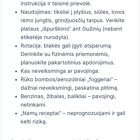
instrukcija ir teisinė prievolė.
Naudojimas: tiksliai į plyšius, siūles, lovos
rėmo jungtis, grindjuosčių tarpus. Venkite
plataus „išpurškimo“ ant čiužinių (nebent
etiketėje nurodyta).
Rotacija: blakės gali įgyti atsparumą.
Derinkite su fizinėmis priemonėmis,
planuokite pakartotinius apdorojimus.
Kas neveiksminga ar pavojinga:
Rūko bombos/aerozoliniai „foggeriai“ –
dažnai neveiksmingi, paskatina plitimą.
Benzinas, žibalas, balikliai – pavojingi,
netinkami.
„Namų receptai“ – neprognozuojami ir gali
kelti riziką.