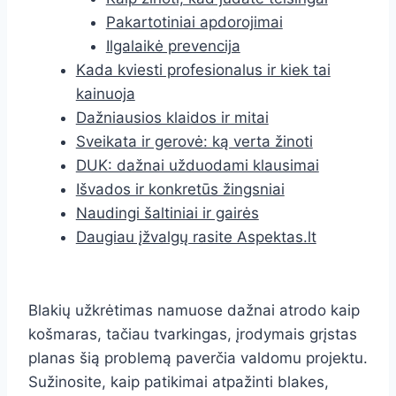
Pakartotiniai apdorojimai
Ilgalaikė prevencija
Kada kviesti profesionalus ir kiek tai
kainuoja
Dažniausios klaidos ir mitai
Sveikata ir gerovė: ką verta žinoti
DUK: dažnai užduodami klausimai
Išvados ir konkretūs žingsniai
Naudingi šaltiniai ir gairės
Daugiau įžvalgų rasite Aspektas.lt
Blakių užkrėtimas namuose dažnai atrodo kaip
košmaras, tačiau tvarkingas, įrodymais grįstas
planas šią problemą paverčia valdomu projektu.
Sužinosite, kaip patikimai atpažinti blakes,