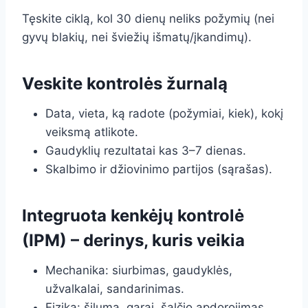
Tęskite ciklą, kol 30 dienų neliks požymių (nei
gyvų blakių, nei šviežių išmatų/įkandimų).
Veskite kontrolės žurnalą
Data, vieta, ką radote (požymiai, kiek), kokį
veiksmą atlikote.
Gaudyklių rezultatai kas 3–7 dienas.
Skalbimo ir džiovinimo partijos (sąrašas).
Integruota kenkėjų kontrolė
(IPM) – derinys, kuris veikia
Mechanika: siurbimas, gaudyklės,
užvalkalai, sandarinimas.
Fizika: šiluma, garai, šalčio apdorojimas.