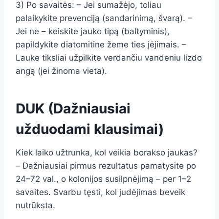
3) Po savaitės: – Jei sumažėjo, toliau
palaikykite prevenciją (sandarinimą, švarą). –
Jei ne – keiskite jauko tipą (baltyminis),
papildykite diatomitine žeme ties įėjimais. –
Lauke tiksliai užpilkite verdančiu vandeniu lizdo
angą (jei žinoma vieta).
DUK (Dažniausiai
užduodami klausimai)
Kiek laiko užtrunka, kol veikia borakso jaukas?
– Dažniausiai pirmus rezultatus pamatysite po
24–72 val., o kolonijos susilpnėjimą – per 1–2
savaites. Svarbu tęsti, kol judėjimas beveik
nutrūksta.