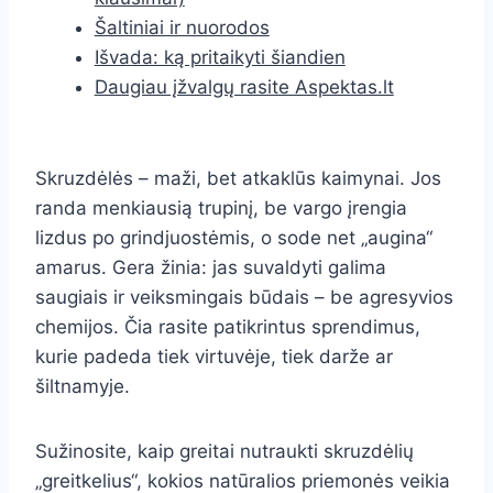
Šaltiniai ir nuorodos
Išvada: ką pritaikyti šiandien
Daugiau įžvalgų rasite Aspektas.lt
Skruzdėlės – maži, bet atkaklūs kaimynai. Jos
randa menkiausią trupinį, be vargo įrengia
lizdus po grindjuostėmis, o sode net „augina“
amarus. Gera žinia: jas suvaldyti galima
saugiais ir veiksmingais būdais – be agresyvios
chemijos. Čia rasite patikrintus sprendimus,
kurie padeda tiek virtuvėje, tiek darže ar
šiltnamyje.
Sužinosite, kaip greitai nutraukti skruzdėlių
„greitkelius“, kokios natūralios priemonės veikia