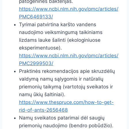
patogenines bakterijas.
https://www.ncbi.nlm.nih.gov/pmc/articles/
PMC6469133/
Tyrimai patvirtina karšto vandens
naudojimo veiksmingumą taikiniams
lizdams lauke šalinti (ekologiniuose
eksperimentuose).
https://www.ncbi.nlm.nih.gov/pmc/articles/
PMC2999503/
Praktinės rekomendacijos apie skruzdėlių
valdymą namų sąlygomis ir natūralių
priemonių taikymą (vartotojų sveikatos ir
namų ūkių šaltiniai).
https://www.thespruce.com/how-to-get-
rid-of-ants-2656468
Namų sveikatos patarimai dėl saugių
priemonių naudojimo (bendro pobūdžio).