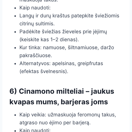
Kaip naudoti:
Langų ir durų kraštus patepkite šviežiomis
citrinų sultimis.
Padėkite šviežias žieveles prie įėjimų
(keiskite kas 1–2 dienas).
Kur tinka: namuose, šiltnamiuose, daržo
pakraščiuose.
Alternatyvos: apelsinas, greipfrutas
(efektas švelnesnis).
6) Cinamono milteliai – jaukus
kvapas mums, barjeras joms
Kaip veikia: užmaskuoja feromonų takus,
atgraso nuo ėjimo per barjerą.
Kaip naudoti: