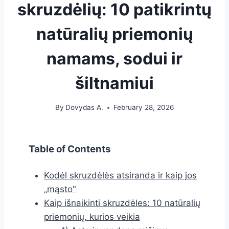
skruzdėlių: 10 patikrintų
natūralių priemonių
namams, sodui ir
šiltnamiui
By
Dovydas A.
February 28, 2026
Table of Contents
Kodėl skruzdėlės atsiranda ir kaip jos
„mąsto"
Kaip išnaikinti skruzdėles: 10 natūralių
priemonių, kurios veikia