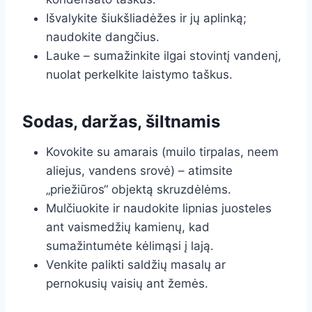
Išvalykite šiukšliadėžes ir jų aplinką;
naudokite dangčius.
Lauke – sumažinkite ilgai stovintį vandenį,
nuolat perkelkite laistymo taškus.
Sodas, daržas, šiltnamis
Kovokite su amarais (muilo tirpalas, neem
aliejus, vandens srovė) – atimsite
„priežiūros“ objektą skruzdėlėms.
Mulčiuokite ir naudokite lipnias juosteles
ant vaismedžių kamienų, kad
sumažintumėte kėlimąsi į lają.
Venkite palikti saldžių masalų ar
pernokusių vaisių ant žemės.