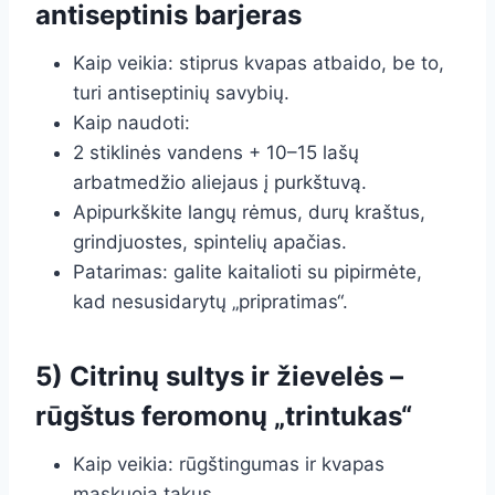
antiseptinis barjeras
Kaip veikia: stiprus kvapas atbaido, be to,
turi antiseptinių savybių.
Kaip naudoti:
2 stiklinės vandens + 10–15 lašų
arbatmedžio aliejaus į purkštuvą.
Apipurkškite langų rėmus, durų kraštus,
grindjuostes, spintelių apačias.
Patarimas: galite kaitalioti su pipirmėte,
kad nesusidarytų „pripratimas“.
5) Citrinų sultys ir žievelės –
rūgštus feromonų „trintukas“
Kaip veikia: rūgštingumas ir kvapas
maskuoja takus.