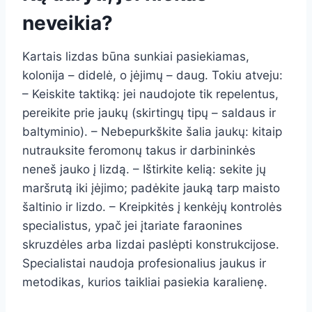
neveikia?
Kartais lizdas būna sunkiai pasiekiamas,
kolonija – didelė, o įėjimų – daug. Tokiu atveju:
– Keiskite taktiką: jei naudojote tik repelentus,
pereikite prie jaukų (skirtingų tipų – saldaus ir
baltyminio). – Nebepurkškite šalia jaukų: kitaip
nutrauksite feromonų takus ir darbininkės
neneš jauko į lizdą. – Ištirkite kelią: sekite jų
maršrutą iki įėjimo; padėkite jauką tarp maisto
šaltinio ir lizdo. – Kreipkitės į kenkėjų kontrolės
specialistus, ypač jei įtariate faraonines
skruzdėles arba lizdai paslėpti konstrukcijose.
Specialistai naudoja profesionalius jaukus ir
metodikas, kurios taikliai pasiekia karalienę.