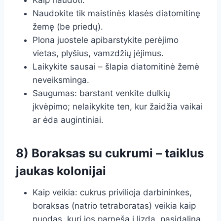
Kaip naudoti:
Naudokite tik maistinės klasės diatomitinę
žemę (be priedų).
Plona juostele apibarstykite perėjimo
vietas, plyšius, vamzdžių įėjimus.
Laikykite sausai – šlapia diatomitinė žemė
neveiksminga.
Saugumas: barstant venkite dulkių
įkvėpimo; nelaikykite ten, kur žaidžia vaikai
ar ėda augintiniai.
8) Boraksas su cukrumi – taiklus
jaukas kolonijai
Kaip veikia: cukrus privilioja darbininkes,
boraksas (natrio tetraboratas) veikia kaip
nuodas, kurį jos parneša į lizdą, pasidalina