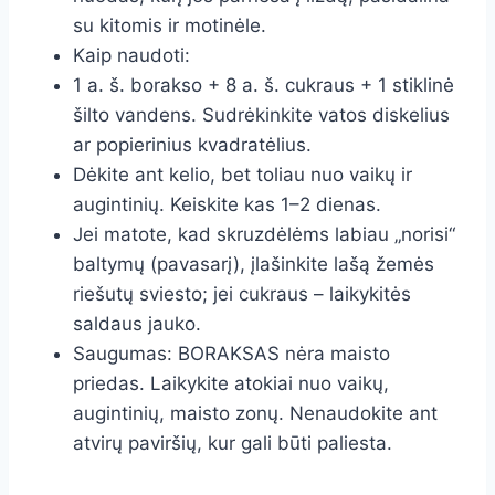
su kitomis ir motinėle.
Kaip naudoti:
1 a. š. borakso + 8 a. š. cukraus + 1 stiklinė
šilto vandens. Sudrėkinkite vatos diskelius
ar popierinius kvadratėlius.
Dėkite ant kelio, bet toliau nuo vaikų ir
augintinių. Keiskite kas 1–2 dienas.
Jei matote, kad skruzdėlėms labiau „norisi“
baltymų (pavasarį), įlašinkite lašą žemės
riešutų sviesto; jei cukraus – laikykitės
saldaus jauko.
Saugumas: BORAKSAS nėra maisto
priedas. Laikykite atokiai nuo vaikų,
augintinių, maisto zonų. Nenaudokite ant
atvirų paviršių, kur gali būti paliesta.