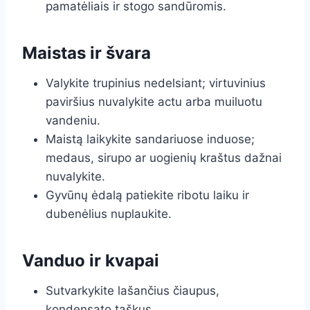
pamatėliais ir stogo sandūromis.
Maistas ir švara
Valykite trupinius nedelsiant; virtuvinius
paviršius nuvalykite actu arba muiluotu
vandeniu.
Maistą laikykite sandariuose induose;
medaus, sirupo ar uogienių kraštus dažnai
nuvalykite.
Gyvūnų ėdalą patiekite ribotu laiku ir
dubenėlius nuplaukite.
Vanduo ir kvapai
Sutvarkykite lašančius čiaupus,
kondensato taškus.