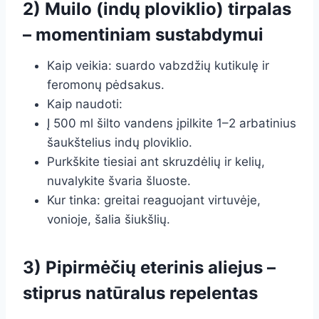
2) Muilo (indų ploviklio) tirpalas
– momentiniam sustabdymui
Kaip veikia: suardo vabzdžių kutikulę ir
feromonų pėdsakus.
Kaip naudoti:
Į 500 ml šilto vandens įpilkite 1–2 arbatinius
šaukštelius indų ploviklio.
Purkškite tiesiai ant skruzdėlių ir kelių,
nuvalykite švaria šluoste.
Kur tinka: greitai reaguojant virtuvėje,
vonioje, šalia šiukšlių.
3) Pipirmėčių eterinis aliejus –
stiprus natūralus repelentas