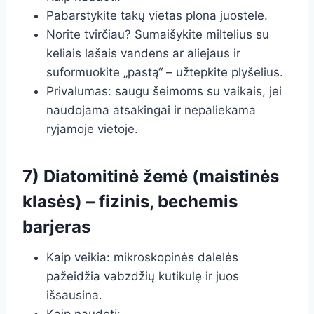
Pabarstykite takų vietas plona juostele.
Norite tvirčiau? Sumaišykite miltelius su
keliais lašais vandens ar aliejaus ir
suformuokite „pastą“ – užtepkite plyšelius.
Privalumas: saugu šeimoms su vaikais, jei
naudojama atsakingai ir nepaliekama
ryjamoje vietoje.
7) Diatomitinė žemė (maistinės
klasės) – fizinis, bechemis
barjeras
Kaip veikia: mikroskopinės dalelės
pažeidžia vabzdžių kutikulę ir juos
išsausina.