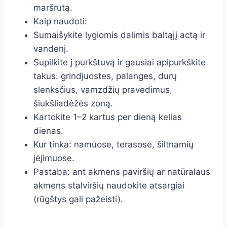
maršrutą.
Kaip naudoti:
Sumaišykite lygiomis dalimis baltąjį actą ir
vandenį.
Supilkite į purkštuvą ir gausiai apipurkškite
takus: grindjuostes, palanges, durų
slenksčius, vamzdžių pravedimus,
šiukšliadėžės zoną.
Kartokite 1–2 kartus per dieną kelias
dienas.
Kur tinka: namuose, terasose, šiltnamių
įėjimuose.
Pastaba: ant akmens paviršių ar natūralaus
akmens stalviršių naudokite atsargiai
(rūgštys gali pažeisti).