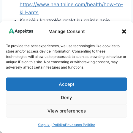
https://www.healthline.com/health/how-to-
kill-ants
Kenkėjų kontrolės praktikų gairės apie
natūralius atbaidymo metodus ir jaukus.
Manage Consent
https://www.bugoutservice.com/ant-
exterminators/ant-control/natural-ways-to-
To provide the best experiences, we use technologies like cookies to
store and/or access device information. Consenting to these
get-rid-of-ants/
technologies will allow us to process data such as browsing behaviour or
unique IDs on this site. Not consenting or withdrawing consent, may
adversely affect certain features and functions.
Pastaba: nuorodų turinys pateikiamas
angliškai, bet esminės įžvalgos šiame
Accept
straipsnyje aprašytos lietuviškai.
Deny
Išvada: ką pritaikyti
View preferences
šiandien
Slapukų Politika
Privatumo Politika