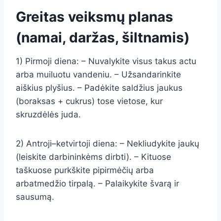
Greitas veiksmų planas
(namai, daržas, šiltnamis)
1) Pirmoji diena: – Nuvalykite visus takus actu
arba muiluotu vandeniu. – Užsandarinkite
aiškius plyšius. – Padėkite saldžius jaukus
(boraksas + cukrus) tose vietose, kur
skruzdėlės juda.
2) Antroji–ketvirtoji diena: – Nekliudykite jaukų
(leiskite darbininkėms dirbti). – Kituose
taškuose purkškite pipirmėčių arba
arbatmedžio tirpalą. – Palaikykite švarą ir
sausumą.