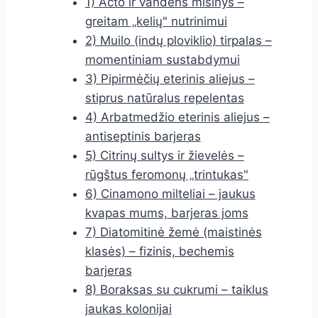
1) Acto ir vandens mišinys –
greitam „kelių" nutrinimui
2) Muilo (indų ploviklio) tirpalas –
momentiniam sustabdymui
3) Pipirmėčių eterinis aliejus –
stiprus natūralus repelentas
4) Arbatmedžio eterinis aliejus –
antiseptinis barjeras
5) Citrinų sultys ir žievelės –
rūgštus feromonų „trintukas"
6) Cinamono milteliai – jaukus
kvapas mums, barjeras joms
7) Diatomitinė žemė (maistinės
klasės) – fizinis, bechemis
barjeras
8) Boraksas su cukrumi – taiklus
jaukas kolonijai