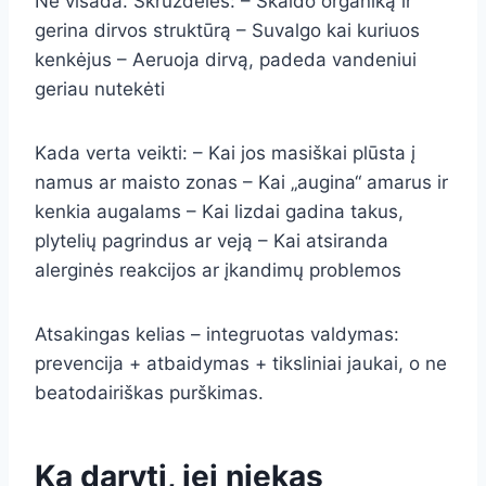
Ne visada. Skruzdėlės: – Skaido organiką ir
gerina dirvos struktūrą – Suvalgo kai kuriuos
kenkėjus – Aeruoja dirvą, padeda vandeniui
geriau nutekėti
Kada verta veikti: – Kai jos masiškai plūsta į
namus ar maisto zonas – Kai „augina“ amarus ir
kenkia augalams – Kai lizdai gadina takus,
plytelių pagrindus ar veją – Kai atsiranda
alerginės reakcijos ar įkandimų problemos
Atsakingas kelias – integruotas valdymas:
prevencija + atbaidymas + tiksliniai jaukai, o ne
beatodairiškas purškimas.
Ką daryti, jei niekas