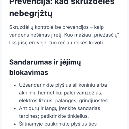
Prevencija: kad skruzdėlės
nebegrįžtų
Skruzdėlių kontrolė be prevencijos – kaip
vandens nešimas į rėtį. Kuo mažiau „priežasčių“
liks jūsų erdvėje, tuo rečiau reikės kovoti.
Sandarumas ir įėjimų
blokavimas
Užsandarinkite plyšius silikoniniu arba
akriliniu hermetiku: palei vamzdžius,
elektros lizdus, palanges, grindjuostes.
Ant durų ir langų įrenkite sandarias
tarpines; patikrinkite tinklelius.
Šiltnamyje patikrinkite plyšius ties