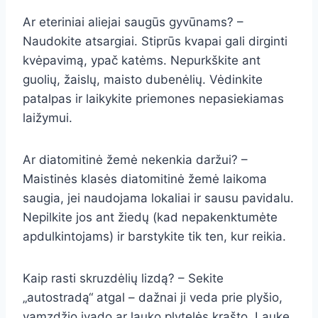
Ar eteriniai aliejai saugūs gyvūnams? –
Naudokite atsargiai. Stiprūs kvapai gali dirginti
kvėpavimą, ypač katėms. Nepurkškite ant
guolių, žaislų, maisto dubenėlių. Vėdinkite
patalpas ir laikykite priemones nepasiekiamas
laižymui.
Ar diatomitinė žemė nekenkia daržui? –
Maistinės klasės diatomitinė žemė laikoma
saugia, jei naudojama lokaliai ir sausu pavidalu.
Nepilkite jos ant žiedų (kad nepakenktumėte
apdulkintojams) ir barstykite tik ten, kur reikia.
Kaip rasti skruzdėlių lizdą? – Sekite
„autostradą“ atgal – dažnai ji veda prie plyšio,
vamzdžio įvado ar lauko plytelės krašto. Lauke