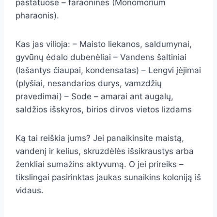
pastatuose – faraoninės (Monomorium
pharaonis).
Kas jas vilioja: – Maisto liekanos, saldumynai,
gyvūnų ėdalo dubenėliai – Vandens šaltiniai
(lašantys čiaupai, kondensatas) – Lengvi įėjimai
(plyšiai, nesandarios durys, vamzdžių
pravedimai) – Sode – amarai ant augalų,
saldžios išskyros, birios dirvos vietos lizdams
Ką tai reiškia jums? Jei panaikinsite maistą,
vandenį ir kelius, skruzdėlės išsikraustys arba
ženkliai sumažins aktyvumą. O jei prireiks –
tikslingai pasirinktas jaukas sunaikins koloniją iš
vidaus.