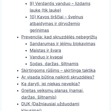
9) Verdantis vanduo – lizdams
lauke (tik lauke)
10) Kavos tirščiai – švelnus
atbaidymas ir dirvožemio
gerinimas
Prevencija: kad skruzdėlės nebegrįžtų
Sandarumas ir įėjimų blokavimas
Maistas ir švara
Vanduo ir kvapai
Sodas, daržas, šiltnamis
Skirtingoms rūšims – skirtinga taktika
Ar visada būtina naikinti skruzdėles?
Ką daryti, jei niekas neveikia?
Greitas veiksmų planas (namai,
daržas, šiltnamis)
DUK (Dažniausiai užduodami
klausimai)