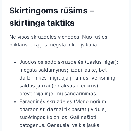
Skirtingoms rūšims –
skirtinga taktika
Ne visos skruzdėlės vienodos. Nuo rūšies
priklauso, ką jos mėgsta ir kur įsikuria.
Juodosios sodo skruzdėlės (Lasius niger):
mėgsta saldumynus; lizdai lauke, bet
darbininkės migruoja į namus. Veiksmingi
saldūs jaukai (boraksas + cukrus),
prevencija ir įėjimų sandarinimas.
Faraoninės skruzdėlės (Monomorium
pharaonis): dažnai tik pastatų viduje,
sudėtingos kolonijos. Gali nešioti
patogenus. Geriausiai veikia jaukai