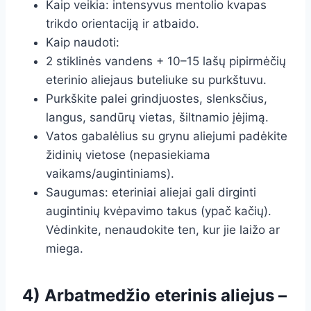
Kaip veikia: intensyvus mentolio kvapas
trikdo orientaciją ir atbaido.
Kaip naudoti:
2 stiklinės vandens + 10–15 lašų pipirmėčių
eterinio aliejaus buteliuke su purkštuvu.
Purkškite palei grindjuostes, slenksčius,
langus, sandūrų vietas, šiltnamio įėjimą.
Vatos gabalėlius su grynu aliejumi padėkite
židinių vietose (nepasiekiama
vaikams/augintiniams).
Saugumas: eteriniai aliejai gali dirginti
augintinių kvėpavimo takus (ypač kačių).
Vėdinkite, nenaudokite ten, kur jie laižo ar
miega.
4) Arbatmedžio eterinis aliejus –