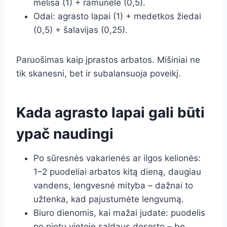
melisa (1) + ramunėlė (0,5).
Odai: agrasto lapai (1) + medetkos žiedai
(0,5) + šalavijas (0,25).
Paruošimas kaip įprastos arbatos. Mišiniai ne
tik skanesni, bet ir subalansuoja poveikį.
Kada agrasto lapai gali būti
ypač naudingi
Po sūresnės vakarienės ar ilgos kelionės:
1–2 puodeliai arbatos kitą dieną, daugiau
vandens, lengvesnė mityba – dažnai to
užtenka, kad pajustumėte lengvumą.
Biuro dienomis, kai mažai judate: puodelis
po pietų vietoje saldaus deserto – be