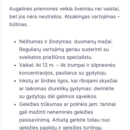
Augalinės priemonės veikia švelniau nei vaistai,
bet jos nėra neutralios. Atsakingas vartojimas –
būtinas.
Nėštumas ir žindymas: duomenų mažai.
Reguliarų vartojimą geriau suderinti su
sveikatos priežiūros specialistu.
Vaikai: iki 12 m. – tik trumpai ir silpnesnės
koncentracijos, pasitarus su gydytoju.
Inkstų ar širdies ligos, kai ribojami skysčiai
ar taikomas diuretikų gydymas: derinkite
su gydytoju dėl galimos sąveikos.
Geležies trūkumas ar polinkis jam: taninai
gali mažinti neheminės geležies
pasisavinimą. Arbatą gerkite toliau nuo
geležies papildų ir geležies turtingų