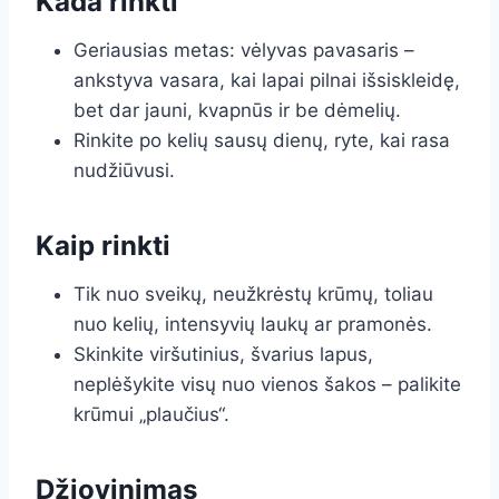
Kada rinkti
Geriausias metas: vėlyvas pavasaris –
ankstyva vasara, kai lapai pilnai išsiskleidę,
bet dar jauni, kvapnūs ir be dėmelių.
Rinkite po kelių sausų dienų, ryte, kai rasa
nudžiūvusi.
Kaip rinkti
Tik nuo sveikų, neužkrėstų krūmų, toliau
nuo kelių, intensyvių laukų ar pramonės.
Skinkite viršutinius, švarius lapus,
neplėšykite visų nuo vienos šakos – palikite
krūmui „plaučius“.
Džiovinimas