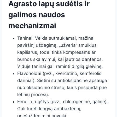
Agrasto lapų sudėtis ir
galimos naudos
mechanizmai
Taninai. Veikia sutraukiamai, mažina
paviršinį uždegimą, „užveria“ smulkius
kapiliarus, todėl tinka kompresams ar
burnos skalavimui, kai jautrios dantenos.
Viduje taninai gali raminti dirglią gleivinę.
Flavonoidai (pvz., kvercetino, kemferolio
dariniai). Sietini su antioksidacine apsauga
nuo oksidacinio streso, kuris prisideda prie
lėtinių procesų.
Fenolio rūgštys (pvz., chlorogeninė, galinė).
Gali turėti lengvą antibakterinį,
priešuždegiminį poveikį.