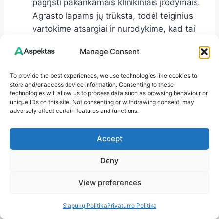
pagrįsti pakankamais klinikiniais įrodymais.
Agrasto lapams jų trūksta, todėl teiginius
vartokime atsargiai ir nurodykime, kad tai
papildoma priemonė.
Manage Consent
Praktinis konsensusas tarp žolininkų:
agrasto lapai yra „švelnioji“ žolė – tinkama
To provide the best experiences, we use technologies like cookies to
pradedantiesiems, kai laikomasi saikingo
store and/or access device information. Consenting to these
technologies will allow us to process data such as browsing behaviour or
vartojimo ir stebimas individualus
unique IDs on this site. Not consenting or withdrawing consent, may
jautrumas.
adversely affect certain features and functions.
Pastaba: jei turite konkrečią sveikatos būklę ar
Accept
vartojate vaistus, individuali gydytojo ar
Deny
vaistininko konsultacija – geriausias kelias.
View preferences
Santrauka: ar agrasto lapai
Slapukų Politika
Privatumo Politika