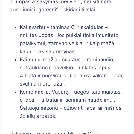
Trumpas atsakymas: nei vieni, nei kiti nėra
absoliučiai „geresni“ – skiriasi tikslai.
Kai svarbu vitaminas C ir skaidulos –
rinkitės uogas. Jos puikiai tinka imuniteto
palaikymui, žarnyno veiklai ir kaip mažai
kaloringas saldumynas.
Kai norisi mažiau cukraus ir raminančio,
sutraukiančio poveikio – rinkitės lapus.
Arbata ir nuovirai puikiai tinka vakare, odai,
švelniam drenažui.
Kombinacija. Vasarą – uogos kaip maistas,
o lapai – arbatai ir išoriniam naudojimui.
Šaltuoju sezonu – džiovinti lapai ar mišrios
žolelių arbatos.
Palyginimo gairės pagal tikslą: – Oda ir