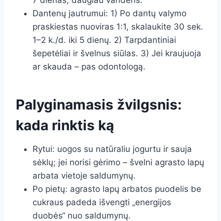
7 dienas, daugiau vandens.
Dantenų jautrumui: 1) Po dantų valymo
praskiestas nuoviras 1:1, skalaukite 30 sek.
1–2 k./d. iki 5 dienų. 2) Tarpdantiniai
šepetėliai ir švelnus siūlas. 3) Jei kraujuoja
ar skauda – pas odontologą.
Palyginamasis žvilgsnis:
kada rinktis ką
Rytui: uogos su natūraliu jogurtu ir sauja
sėklų; jei norisi gėrimo – švelni agrasto lapų
arbata vietoje saldumynų.
Po pietų: agrasto lapų arbatos puodelis be
cukraus padeda išvengti „energijos
duobės“ nuo saldumynų.