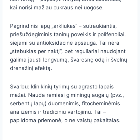
kai norisi mažiau cukraus nei uogose.
Pagrindinis lapų „arkliukas“ – sutraukiantis,
priešuždegiminis taninų poveikis ir polifenoliai,
siejami su antioksidacine apsauga. Tai nėra
„stebuklas per naktį“, bet reguliariai naudojant
galima jausti lengvumą, švaresnę odą ir švelnų
drenažinį efektą.
Svarbu: klinikinių tyrimų su agrasto lapais
mažai. Nauda remiasi giminingų augalų (pvz.,
serbentų lapų) duomenimis, fitocheminėmis
analizėmis ir tradiciniu vartojimu. Tai –
papildoma priemonė, o ne vaistų pakaitalas.