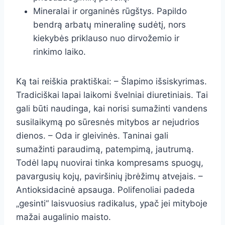
Mineralai ir organinės rūgštys. Papildo
bendrą arbatų mineralinę sudėtį, nors
kiekybės priklauso nuo dirvožemio ir
rinkimo laiko.
Ką tai reiškia praktiškai: – Šlapimo išsiskyrimas.
Tradiciškai lapai laikomi švelniai diuretiniais. Tai
gali būti naudinga, kai norisi sumažinti vandens
susilaikymą po sūresnės mitybos ar nejudrios
dienos. – Oda ir gleivinės. Taninai gali
sumažinti paraudimą, patempimą, jautrumą.
Todėl lapų nuovirai tinka kompresams spuogų,
pavargusių kojų, paviršinių įbrėžimų atvejais. –
Antioksidacinė apsauga. Polifenoliai padeda
„gesinti“ laisvuosius radikalus, ypač jei mityboje
mažai augalinio maisto.