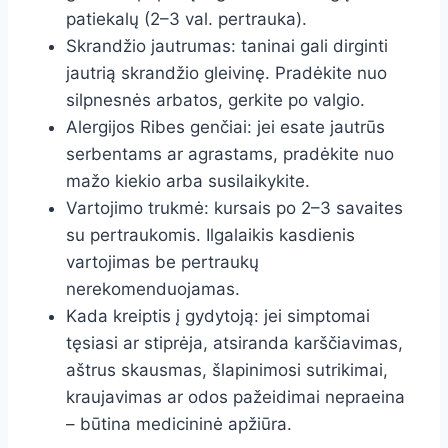
patiekalų (2–3 val. pertrauka).
Skrandžio jautrumas: taninai gali dirginti
jautrią skrandžio gleivinę. Pradėkite nuo
silpnesnės arbatos, gerkite po valgio.
Alergijos Ribes genčiai: jei esate jautrūs
serbentams ar agrastams, pradėkite nuo
mažo kiekio arba susilaikykite.
Vartojimo trukmė: kursais po 2–3 savaites
su pertraukomis. Ilgalaikis kasdienis
vartojimas be pertraukų
nerekomenduojamas.
Kada kreiptis į gydytoją: jei simptomai
tęsiasi ar stiprėja, atsiranda karščiavimas,
aštrus skausmas, šlapinimosi sutrikimai,
kraujavimas ar odos pažeidimai nepraeina
– būtina medicininė apžiūra.