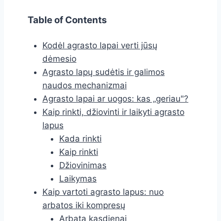
Table of Contents
Kodėl agrasto lapai verti jūsų
dėmesio
Agrasto lapų sudėtis ir galimos
naudos mechanizmai
Agrasto lapai ar uogos: kas „geriau"?
Kaip rinkti, džiovinti ir laikyti agrasto
lapus
Kada rinkti
Kaip rinkti
Džiovinimas
Laikymas
Kaip vartoti agrasto lapus: nuo
arbatos iki kompresų
Arbata kasdienai