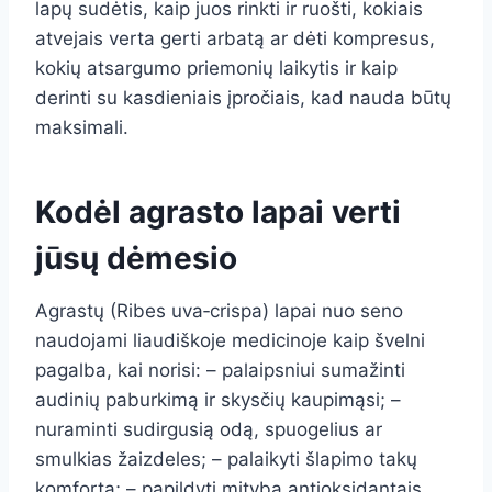
lapų sudėtis, kaip juos rinkti ir ruošti, kokiais
atvejais verta gerti arbatą ar dėti kompresus,
kokių atsargumo priemonių laikytis ir kaip
derinti su kasdieniais įpročiais, kad nauda būtų
maksimali.
Kodėl agrasto lapai verti
jūsų dėmesio
Agrastų (Ribes uva‑crispa) lapai nuo seno
naudojami liaudiškoje medicinoje kaip švelni
pagalba, kai norisi: – palaipsniui sumažinti
audinių paburkimą ir skysčių kaupimąsi; –
nuraminti sudirgusią odą, spuogelius ar
smulkias žaizdeles; – palaikyti šlapimo takų
komfortą; – papildyti mitybą antioksidantais,