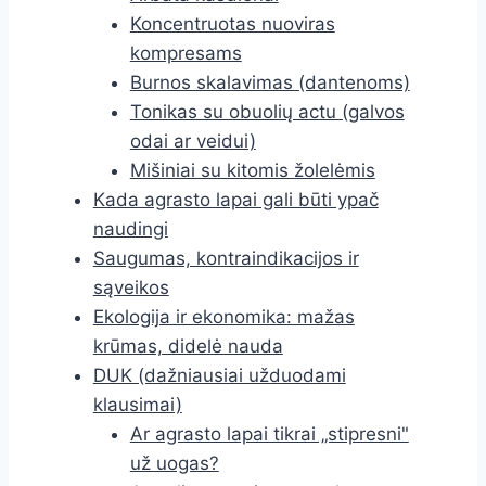
Koncentruotas nuoviras
kompresams
Burnos skalavimas (dantenoms)
Tonikas su obuolių actu (galvos
odai ar veidui)
Mišiniai su kitomis žolelėmis
Kada agrasto lapai gali būti ypač
naudingi
Saugumas, kontraindikacijos ir
sąveikos
Ekologija ir ekonomika: mažas
krūmas, didelė nauda
DUK (dažniausiai užduodami
klausimai)
Ar agrasto lapai tikrai „stipresni"
už uogas?