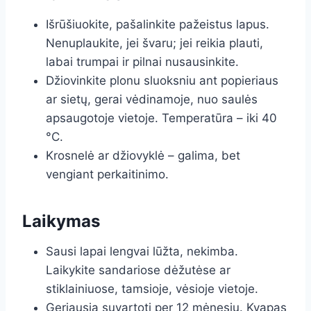
Išrūšiuokite, pašalinkite pažeistus lapus.
Nenuplaukite, jei švaru; jei reikia plauti,
labai trumpai ir pilnai nusausinkite.
Džiovinkite plonu sluoksniu ant popieriaus
ar sietų, gerai vėdinamoje, nuo saulės
apsaugotoje vietoje. Temperatūra – iki 40
°C.
Krosnelė ar džiovyklė – galima, bet
vengiant perkaitinimo.
Laikymas
Sausi lapai lengvai lūžta, nekimba.
Laikykite sandariose dėžutėse ar
stiklainiuose, tamsioje, vėsioje vietoje.
Geriausia suvartoti per 12 mėnesių. Kvapas