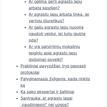
Ar galima gerti agrasto lapų
arbatą kasdien?
Ar agrasto lapų arbata tinka, jei
vartoju diuretikus?
Ar galiu agrasto lapų nuovirą
naudoti veidui, jei turiu jautrią
odą?
Ar yra patvirtintų mokslinių
teiginių apie agrasto lapų
gydomąjį poveikį?
Praktiniai pavyzdžiai: trys paprasti
protokolai
Palyginamasis žvilgsnis: kada rinktis
ką
Ką sako ekspertai ir šaltiniai
Santrauka: ar agrasto lapai
„naudingesni" nei uogos?