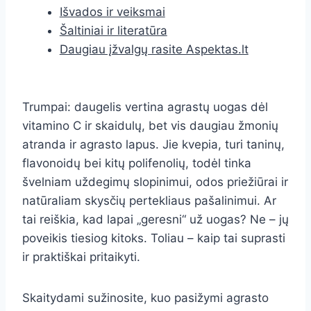
Išvados ir veiksmai
Šaltiniai ir literatūra
Daugiau įžvalgų rasite Aspektas.lt
Trumpai: daugelis vertina agrastų uogas dėl
vitamino C ir skaidulų, bet vis daugiau žmonių
atranda ir agrasto lapus. Jie kvepia, turi taninų,
flavonoidų bei kitų polifenolių, todėl tinka
švelniam uždegimų slopinimui, odos priežiūrai ir
natūraliam skysčių pertekliaus pašalinimui. Ar
tai reiškia, kad lapai „geresni“ už uogas? Ne – jų
poveikis tiesiog kitoks. Toliau – kaip tai suprasti
ir praktiškai pritaikyti.
Skaitydami sužinosite, kuo pasižymi agrasto