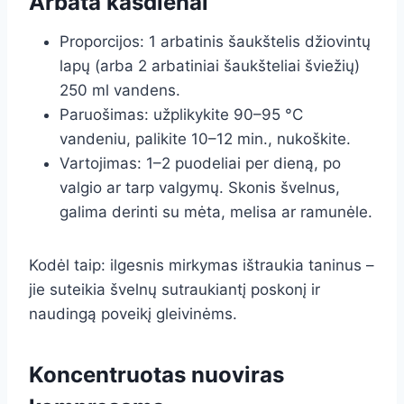
Arbata kasdienai
Proporcijos: 1 arbatinis šaukštelis džiovintų
lapų (arba 2 arbatiniai šaukšteliai šviežių)
250 ml vandens.
Paruošimas: užplikykite 90–95 °C
vandeniu, palikite 10–12 min., nukoškite.
Vartojimas: 1–2 puodeliai per dieną, po
valgio ar tarp valgymų. Skonis švelnus,
galima derinti su mėta, melisa ar ramunėle.
Kodėl taip: ilgesnis mirkymas ištraukia taninus –
jie suteikia švelnų sutraukiantį poskonį ir
naudingą poveikį gleivinėms.
Koncentruotas nuoviras