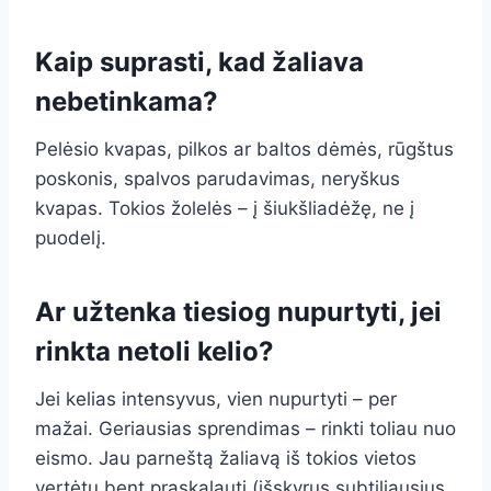
Kaip suprasti, kad žaliava
nebetinkama?
Pelėsio kvapas, pilkos ar baltos dėmės, rūgštus
poskonis, spalvos parudavimas, neryškus
kvapas. Tokios žolelės – į šiukšliadėžę, ne į
puodelį.
Ar užtenka tiesiog nupurtyti, jei
rinkta netoli kelio?
Jei kelias intensyvus, vien nupurtyti – per
mažai. Geriausias sprendimas – rinkti toliau nuo
eismo. Jau parneštą žaliavą iš tokios vietos
vertėtų bent praskalauti (išskyrus subtiliausius