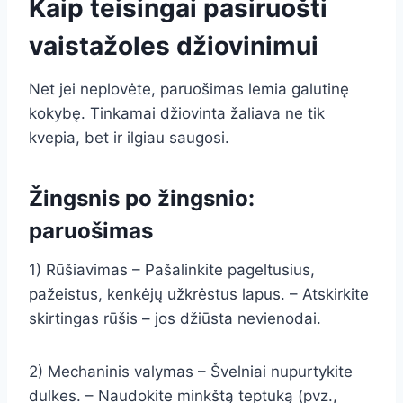
Kaip teisingai pasiruošti
vaistažoles džiovinimui
Net jei neplovėte, paruošimas lemia galutinę
kokybę. Tinkamai džiovinta žaliava ne tik
kvepia, bet ir ilgiau saugosi.
Žingsnis po žingsnio:
paruošimas
1) Rūšiavimas – Pašalinkite pageltusius,
pažeistus, kenkėjų užkrėstus lapus. – Atskirkite
skirtingas rūšis – jos džiūsta nevienodai.
2) Mechaninis valymas – Švelniai nupurtykite
dulkes. – Naudokite minkštą teptuką (pvz.,