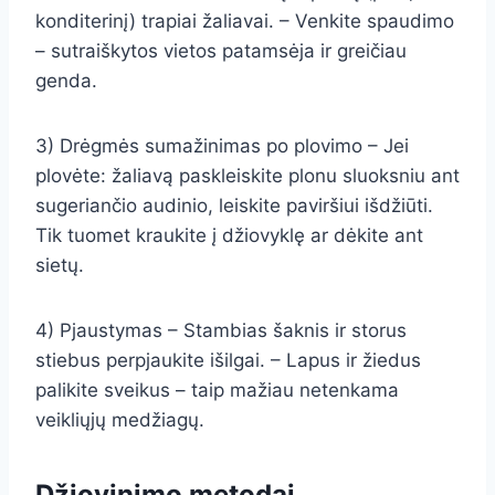
konditerinį) trapiai žaliavai. – Venkite spaudimo
– sutraiškytos vietos patamsėja ir greičiau
genda.
3) Drėgmės sumažinimas po plovimo – Jei
plovėte: žaliavą paskleiskite plonu sluoksniu ant
sugeriančio audinio, leiskite paviršiui išdžiūti.
Tik tuomet kraukite į džiovyklę ar dėkite ant
sietų.
4) Pjaustymas – Stambias šaknis ir storus
stiebus perpjaukite išilgai. – Lapus ir žiedus
palikite sveikus – taip mažiau netenkama
veikliųjų medžiagų.
Džiovinimo metodai