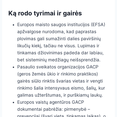
Ką rodo tyrimai ir gairės
Europos maisto saugos institucijos (EFSA)
apžvalgose nurodoma, kad paprastas
plovimas gali sumažinti dalies paviršinių
likučių kiekį, tačiau ne visus. Lupimas ir
tinkamas džiovinimas padeda dar labiau,
bet sisteminių medžiagų neišsprendžia.
Pasaulio sveikatos organizacijos GACP
(geros žemės ūkio ir rinkimo praktikos)
gairės siūlo rinktis švarias vietas ir vengti
rinkimo šalia intensyvaus eismo, šalių, kur
galimas užterštumas, ir purškiamų laukų.
Europos vaistų agentūros GACP
dokumentai pabrėžia: pirmenybė –
prevencijai (švari vieta, tinkamas laikas), o