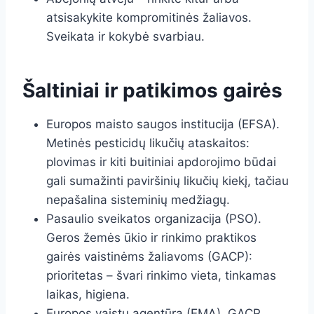
atsisakykite kompromitinės žaliavos.
Sveikata ir kokybė svarbiau.
Šaltiniai ir patikimos gairės
Europos maisto saugos institucija (EFSA).
Metinės pesticidų likučių ataskaitos:
plovimas ir kiti buitiniai apdorojimo būdai
gali sumažinti paviršinių likučių kiekį, tačiau
nepašalina sisteminių medžiagų.
Pasaulio sveikatos organizacija (PSO).
Geros žemės ūkio ir rinkimo praktikos
gairės vaistinėms žaliavoms (GACP):
prioritetas – švari rinkimo vieta, tinkamas
laikas, higiena.
Europos vaistų agentūra (EMA). GACP