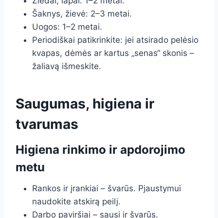
Žiedai, lapai: 1–2 metai.
Šaknys, žievė: 2–3 metai.
Uogos: 1–2 metai.
Periodiškai patikrinkite: jei atsirado pelėsio
kvapas, dėmės ar kartus „senas“ skonis –
žaliavą išmeskite.
Saugumas, higiena ir
tvarumas
Higiena rinkimo ir apdorojimo
metu
Rankos ir įrankiai – švarūs. Pjaustymui
naudokite atskirą peilį.
Darbo paviršiai – sausi ir švarūs.