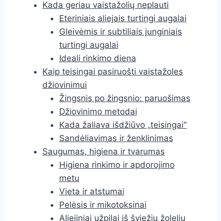
Kada geriau vaistažolių neplauti
Eteriniais aliejais turtingi augalai
Gleivėmis ir subtiliais junginiais
turtingi augalai
Ideali rinkimo diena
Kaip teisingai pasiruošti vaistažoles
džiovinimui
Žingsnis po žingsnio: paruošimas
Džiovinimo metodai
Kada žaliava išdžiūvo „teisingai"
Sandėliavimas ir ženklinimas
Saugumas, higiena ir tvarumas
Higiena rinkimo ir apdorojimo
metu
Vieta ir atstumai
Pelėsis ir mikotoksinai
Aliejiniai užpilai iš šviežių žolelių