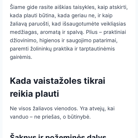
Šiame gide rasite aiškias taisykles, kaip atskirti,
kada plauti būtina, kada geriau ne, ir kaip
žaliavą paruošti, kad išsaugotumėte veikliąsias
medžiagas, aromatą ir spalvą. Plius – praktiniai
džiovinimo, higienos ir saugojimo patarimai,
paremti žolininkų praktika ir tarptautinėmis
gairėmis.
Kada vaistažoles tikrai
reikia plauti
Ne visos žaliavos vienodos. Yra atvejų, kai
vanduo – ne priešas, o būtinybė.
Šaknys ir požeminės dalys