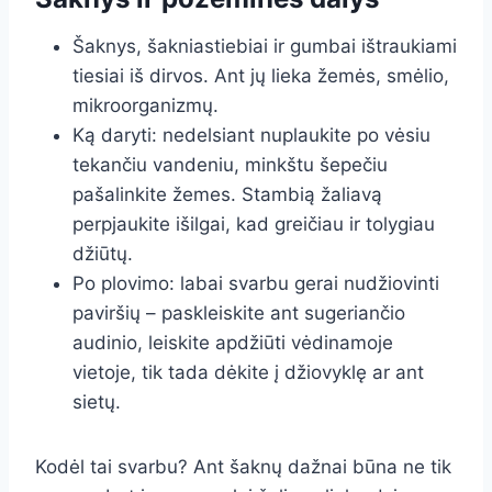
Šaknys, šakniastiebiai ir gumbai ištraukiami
tiesiai iš dirvos. Ant jų lieka žemės, smėlio,
mikroorganizmų.
Ką daryti: nedelsiant nuplaukite po vėsiu
tekančiu vandeniu, minkštu šepečiu
pašalinkite žemes. Stambią žaliavą
perpjaukite išilgai, kad greičiau ir tolygiau
džiūtų.
Po plovimo: labai svarbu gerai nudžiovinti
paviršių – paskleiskite ant sugeriančio
audinio, leiskite apdžiūti vėdinamoje
vietoje, tik tada dėkite į džiovyklę ar ant
sietų.
Kodėl tai svarbu? Ant šaknų dažnai būna ne tik