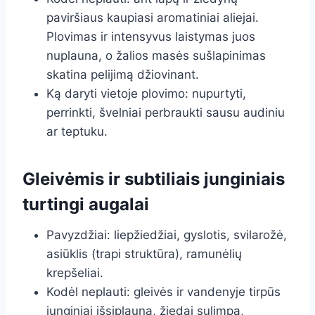
paviršiaus kaupiasi aromatiniai aliejai.
Plovimas ir intensyvus laistymas juos
nuplauna, o žalios masės sušlapinimas
skatina pelijimą džiovinant.
Ką daryti vietoje plovimo: nupurtyti,
perrinkti, švelniai perbraukti sausu audiniu
ar teptuku.
Gleivėmis ir subtiliais junginiais
turtingi augalai
Pavyzdžiai: liepžiedžiai, gyslotis, svilarožė,
asiūklis (trapi struktūra), ramunėlių
krepšeliai.
Kodėl neplauti: gleivės ir vandenyje tirpūs
junginiai išsiplauna, žiedai sulimpa,