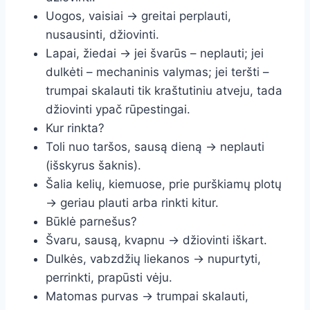
Uogos, vaisiai → greitai perplauti,
nusausinti, džiovinti.
Lapai, žiedai → jei švarūs – neplauti; jei
dulkėti – mechaninis valymas; jei teršti –
trumpai skalauti tik kraštutiniu atveju, tada
džiovinti ypač rūpestingai.
Kur rinkta?
Toli nuo taršos, sausą dieną → neplauti
(išskyrus šaknis).
Šalia kelių, kiemuose, prie purškiamų plotų
→ geriau plauti arba rinkti kitur.
Būklė parnešus?
Švaru, sausą, kvapnu → džiovinti iškart.
Dulkės, vabzdžių liekanos → nupurtyti,
perrinkti, prapūsti vėju.
Matomas purvas → trumpai skalauti,