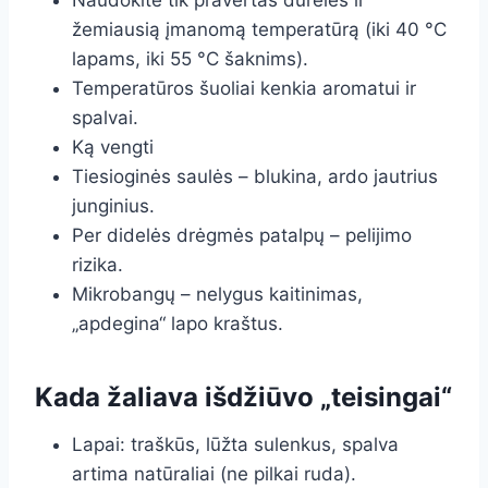
Naudokite tik pravertas dureles ir
žemiausią įmanomą temperatūrą (iki 40 °C
lapams, iki 55 °C šaknims).
Temperatūros šuoliai kenkia aromatui ir
spalvai.
Ką vengti
Tiesioginės saulės – blukina, ardo jautrius
junginius.
Per didelės drėgmės patalpų – pelijimo
rizika.
Mikrobangų – nelygus kaitinimas,
„apdegina“ lapo kraštus.
Kada žaliava išdžiūvo „teisingai“
Lapai: traškūs, lūžta sulenkus, spalva
artima natūraliai (ne pilkai ruda).