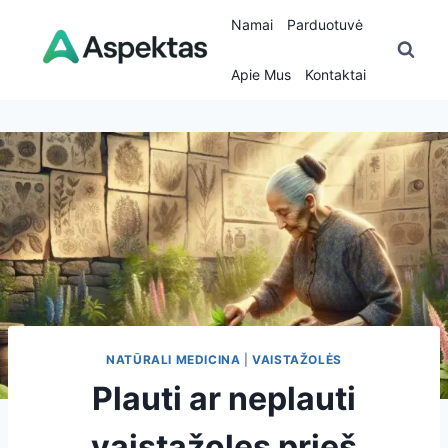
Skip
Namai
Parduotuvė
to
content
Apie Mus
Kontaktai
NATŪRALI MEDICINA
|
VAISTAŽOLĖS
Plauti ar neplauti
vaistažoles prieš