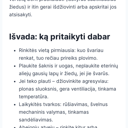
žiedus) ir itin gerai išdžiovinti arba apskritai jos
atsisakyti.
Išvada: ką pritaikyti dabar
Rinkitės vietą pirmiausia: kuo švariau
renkat, tuo rečiau prireiks plovimo.
Plaukite šaknis ir uogas, neplaukite eterinių
aliejų gausių lapų ir žiedų, jei jie švarūs.
Jei teko plauti – džiovinkite agresyviau:
plonas sluoksnis, gera ventiliacija, tinkama
temperatūra.
Laikykitės tvarkos: rūšiavimas, švelnus
mechaninis valymas, tinkamas
sandėliavimas.
Abejonių atveju – rinkite kitur arba