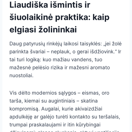
Liaudiška išmintis ir
šiuolaikinė praktika: kaip
elgiasi žolininkai
Daug patyrusių rinkėjų laikosi taisyklės: „jei žolė
parinkta švariai – neplauk, o gerai išdžiovink.“ Ir
tai turi logiką: kuo mažiau vandens, tuo
mažesnė pelėsio rizika ir mažesni aromato
nuostoliai.
Vis dėlto modernios sąlygos – eismas, oro
tarša, kiemai su augintiniais – skatina
kompromisą. Augalai, kurie akivaizdžiai
apdulkėję ar galėjo turėti kontakto su teršalais,
trumpai praskalaujami ir itin kūrybingai