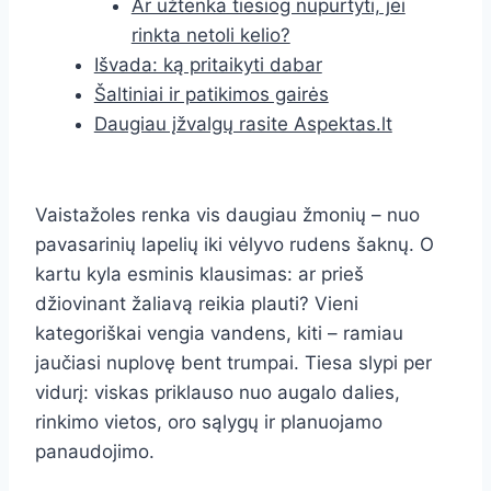
Ar užtenka tiesiog nupurtyti, jei
rinkta netoli kelio?
Išvada: ką pritaikyti dabar
Šaltiniai ir patikimos gairės
Daugiau įžvalgų rasite Aspektas.lt
Vaistažoles renka vis daugiau žmonių – nuo
pavasarinių lapelių iki vėlyvo rudens šaknų. O
kartu kyla esminis klausimas: ar prieš
džiovinant žaliavą reikia plauti? Vieni
kategoriškai vengia vandens, kiti – ramiau
jaučiasi nuplovę bent trumpai. Tiesa slypi per
vidurį: viskas priklauso nuo augalo dalies,
rinkimo vietos, oro sąlygų ir planuojamo
panaudojimo.