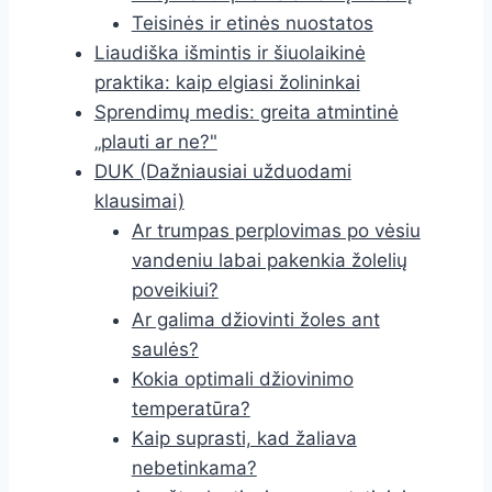
Teisinės ir etinės nuostatos
Liaudiška išmintis ir šiuolaikinė
praktika: kaip elgiasi žolininkai
Sprendimų medis: greita atmintinė
„plauti ar ne?"
DUK (Dažniausiai užduodami
klausimai)
Ar trumpas perplovimas po vėsiu
vandeniu labai pakenkia žolelių
poveikiui?
Ar galima džiovinti žoles ant
saulės?
Kokia optimali džiovinimo
temperatūra?
Kaip suprasti, kad žaliava
nebetinkama?