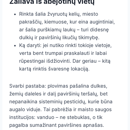
Žaliava iš abejotinų vietų
Rinkta šalia žvyruotų kelių, miesto
pakraščių, kiemuose, kur eina augintiniai,
ar šalia purškiamų laukų – turi didesnę
dulkių ir paviršinių likučių tikimybę.
Ką daryti: jei nutiko rinkti tokioje vietoje,
verta bent trumpai praskalauti ir labai
rūpestingai išdžiovinti. Dar geriau – kitą
kartą rinktis švaresnę lokaciją.
Svarbi pastaba: plovimas pašalina dulkes,
žemių daleles ir dalį paviršinių teršalų, bet
nepanaikina sisteminių pesticidų, kurie būna
augalo viduje. Tai pabrėžia ir maisto saugos
institucijos: vanduo – ne stebuklas, o tik
pagalba sumažinant paviršines apnašas.