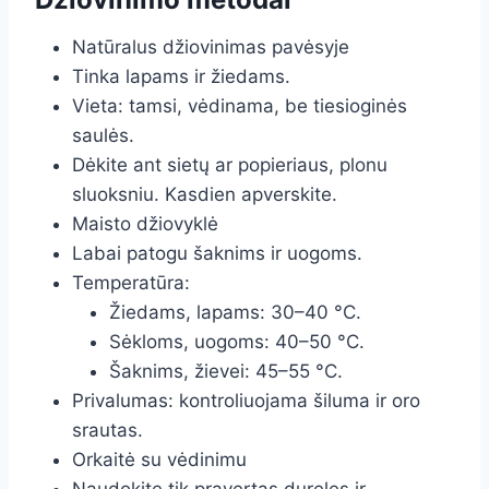
Natūralus džiovinimas pavėsyje
Tinka lapams ir žiedams.
Vieta: tamsi, vėdinama, be tiesioginės
saulės.
Dėkite ant sietų ar popieriaus, plonu
sluoksniu. Kasdien apverskite.
Maisto džiovyklė
Labai patogu šaknims ir uogoms.
Temperatūra:
Žiedams, lapams: 30–40 °C.
Sėkloms, uogoms: 40–50 °C.
Šaknims, žievei: 45–55 °C.
Privalumas: kontroliuojama šiluma ir oro
srautas.
Orkaitė su vėdinimu