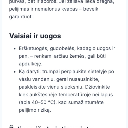
purvas, bet ir sporos. Jei žaliava lieka drėgna,
pelijimas ir nemalonus kvapas – beveik
garantuoti.
Vaisiai ir uogos
Erškėtuogės, gudobelės, kadagio uogos ir
pan. – renkami arčiau žemės, gali būti
apdulkėję.
Ką daryti: trumpai perplaukite sietelyje po
vėsiu vandeniu, gerai nusausinkite,
paskleiskite vienu sluoksniu. Džiovinkite
kiek aukštesnėje temperatūroje nei lapus
(apie 40–50 °C), kad sumažintumėte
pelijimo riziką.