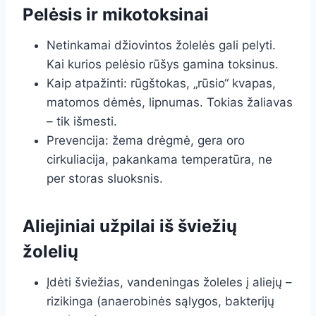
Pelėsis ir mikotoksinai
Netinkamai džiovintos žolelės gali pelyti.
Kai kurios pelėsio rūšys gamina toksinus.
Kaip atpažinti: rūgštokas, „rūsio“ kvapas,
matomos dėmės, lipnumas. Tokias žaliavas
– tik išmesti.
Prevencija: žema drėgmė, gera oro
cirkuliacija, pakankama temperatūra, ne
per storas sluoksnis.
Aliejiniai užpilai iš šviežių
žolelių
Įdėti šviežias, vandeningas žoleles į aliejų –
rizikinga (anaerobinės sąlygos, bakterijų