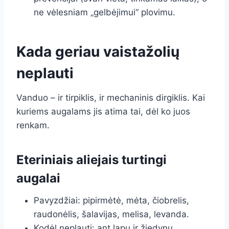
ne vėlesniam „gelbėjimui“ plovimu.
Kada geriau vaistažolių
neplauti
Vanduo – ir tirpiklis, ir mechaninis dirgiklis. Kai
kuriems augalams jis atima tai, dėl ko juos
renkam.
Eteriniais aliejais turtingi
augalai
Pavyzdžiai: pipirmėtė, mėta, čiobrelis,
raudonėlis, šalavijas, melisa, levanda.
Kodėl neplauti: ant lapų ir žiedynų