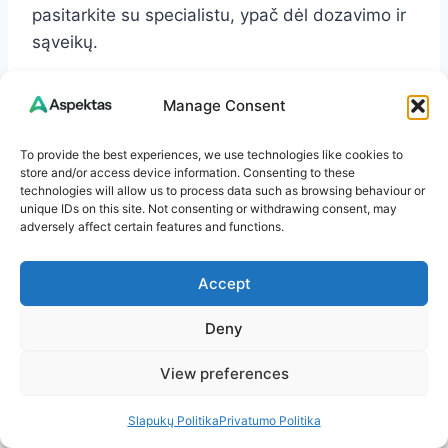
pasitarkite su specialistu, ypač dėl dozavimo ir
sąveikų.
Manage Consent
Daugiau įžvalgų
rasite
Aspektas.lt
To provide the best experiences, we use technologies like cookies to
store and/or access device information. Consenting to these
technologies will allow us to process data such as browsing behaviour or
Turite pastebėjimų ar minčių? Palikite
unique IDs on this site. Not consenting or withdrawing consent, may
adversely affect certain features and functions.
komentarą – man įdomu išgirsti jūsų nuomonę!
Accept
Jeigu patiko šis straipsnis, kviečiu naršyti
daugiau temų
Aspektas.lt
svetainėje. Čia rasite
Deny
straipsnių apie sveikatą, patarimus kasdienai,
View preferences
aktualijas ir dar daugiau.
Slapukų Politika
Privatumo Politika
Ačiū, kad skaitote. Linkiu jums šviesios ir