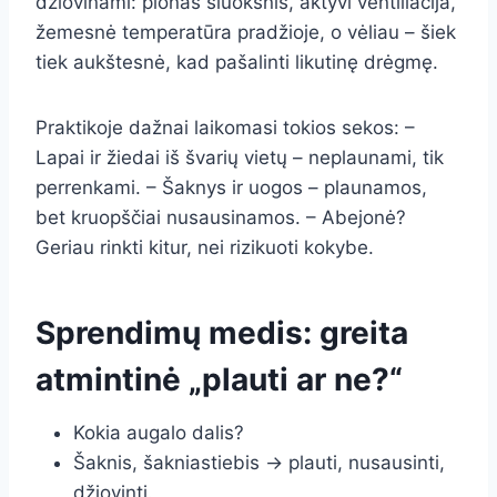
džiovinami: plonas sluoksnis, aktyvi ventiliacija,
žemesnė temperatūra pradžioje, o vėliau – šiek
tiek aukštesnė, kad pašalinti likutinę drėgmę.
Praktikoje dažnai laikomasi tokios sekos: –
Lapai ir žiedai iš švarių vietų – neplaunami, tik
perrenkami. – Šaknys ir uogos – plaunamos,
bet kruopščiai nusausinamos. – Abejonė?
Geriau rinkti kitur, nei rizikuoti kokybe.
Sprendimų medis: greita
atmintinė „plauti ar ne?“
Kokia augalo dalis?
Šaknis, šakniastiebis → plauti, nusausinti,
džiovinti.