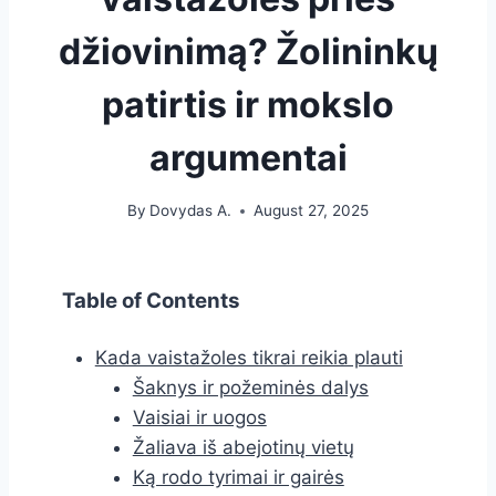
džiovinimą? Žolininkų
patirtis ir mokslo
argumentai
By
Dovydas A.
August 27, 2025
Table of Contents
Kada vaistažoles tikrai reikia plauti
Šaknys ir požeminės dalys
Vaisiai ir uogos
Žaliava iš abejotinų vietų
Ką rodo tyrimai ir gairės