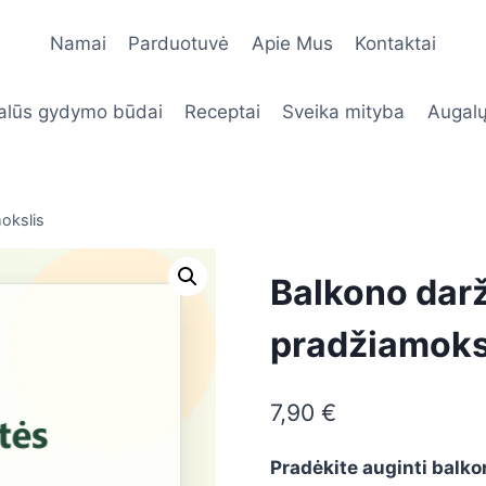
Namai
Parduotuvė
Apie Mus
Kontaktai
alūs gydymo būdai
Receptai
Sveika mityba
Augalų
okslis
Balkono dar
pradžiamoks
7,90
€
Pradėkite auginti balko