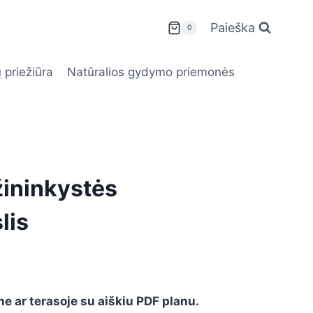
Paieška
0
 priežiūra
Natūralios gydymo priemonės
žininkystės
lis
ne ar terasoje su aiškiu PDF planu.