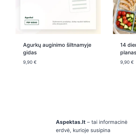
Agurkų auginimo šiltnamyje
14 die
gidas
plana
9,90
€
9,90
€
Aspektas.lt
– tai informacinė
erdvė, kurioje susipina