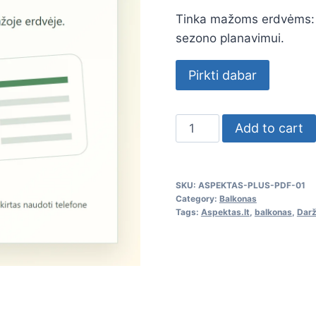
Tinka mažoms erdvėms: 
sezono planavimui.
Pirkti dabar
Balkono
Add to cart
daržininkystės
pradžiamokslis
quantity
SKU:
ASPEKTAS-PLUS-PDF-01
Category:
Balkonas
Tags:
Aspektas.lt
,
balkonas
,
Darž