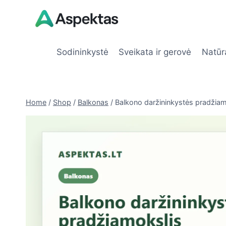
Skip
to
content
Sodininkystė
Sveikata ir gerovė
Natūr
Home
/
Shop
/
Balkonas
/
Balkono daržininkystės pradžiam