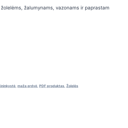
žolelėms, žalumynams, vazonams ir paprastam
ininkystė
,
maža erdvė
,
PDF produktas
,
Žolelės