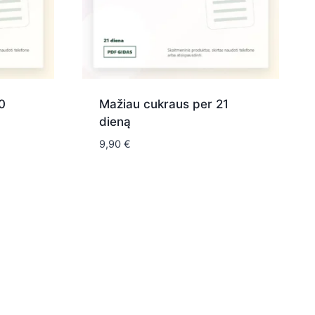
0
Mažiau cukraus per 21
dieną
9,90
€