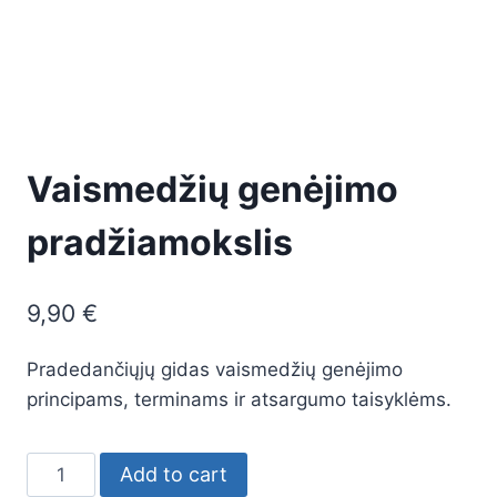
Vaismedžių genėjimo
pradžiamokslis
9,90
€
Pradedančiųjų gidas vaismedžių genėjimo
principams, terminams ir atsargumo taisyklėms.
Vaismedžių
Add to cart
genėjimo