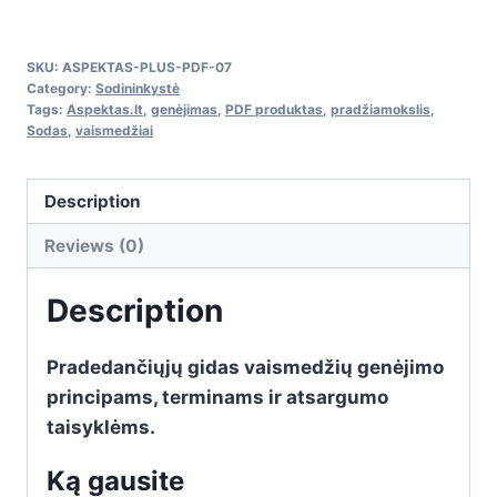
pradžiamokslis
quantity
SKU:
ASPEKTAS-PLUS-PDF-07
Category:
Sodininkystė
Tags:
Aspektas.lt
,
genėjimas
,
PDF produktas
,
pradžiamokslis
,
Sodas
,
vaismedžiai
Description
Reviews (0)
Description
Pradedančiųjų gidas vaismedžių genėjimo
principams, terminams ir atsargumo
taisyklėms.
Ką gausite