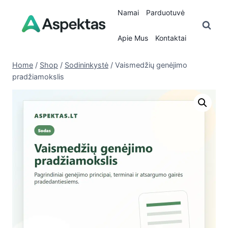
Skip
Namai
Parduotuvė
to
content
Apie Mus
Kontaktai
Home
/
Shop
/
Sodininkystė
/
Vaismedžių genėjimo
pradžiamokslis