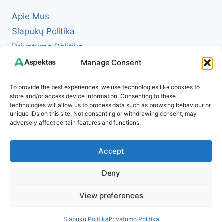
Apie Mus
Slapukų Politika
Privatumo Politika
Redakcinė politika + Klaidų taisymo politika
Manage Consent
Reklamos ir partnerystės politika
To provide the best experiences, we use technologies like cookies to
Atsakomybės apribojimas (Disclaimer)
store and/or access device information. Consenting to these
technologies will allow us to process data such as browsing behaviour or
Naudojimosi taisyklės (Terms of Service)
unique IDs on this site. Not consenting or withdrawing consent, may
Kontaktai
adversely affect certain features and functions.
Accept
Deny
© 2026 Aspektas – Tavo kasdienybės žurnalas
View preferences
internete
Slapukų Politika
Privatumo Politika