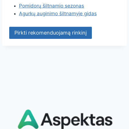
Pomidorų šiltnamio sezonas
Agurkų auginimo šiltnamyje gidas
Pirkti rekomenduojamą rinkinį