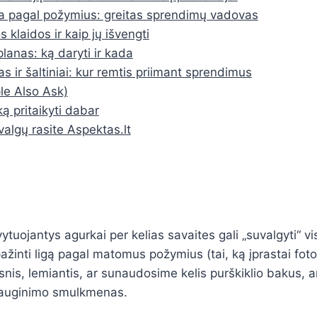
a pagal požymius: greitas sprendimų vadovas
 klaidos ir kaip jų išvengti
lanas: ką daryti ir kada
 ir šaltiniai: kur remtis priimant sprendimus
e Also Ask)
ką pritaikyti dabar
valgų rasite Aspektas.lt
vytuojantys agurkai per kelias savaites gali „suvalgyti“ vi
ažinti ligą pagal matomus požymius (tai, ką įprastai fot
snis, lemiantis, ar sunaudosime kelis purškiklio bakus, ar
 auginimo smulkmenas.