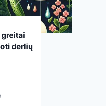
greitai
oti derlių
)