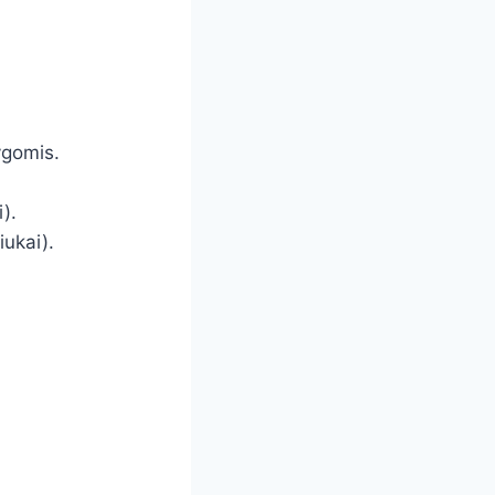
ygomis.
).
iukai).