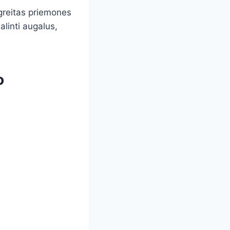
 greitas priemones
alinti augalus,
o