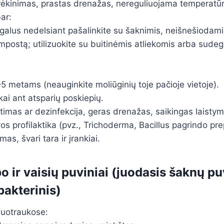
rėkinimas, prastas drenažas, nereguliuojama temperatūr
ar:
galus nedelsiant pašalinkite su šaknimis, neišnešiodam
ompostą; utilizuokite su buitinėmis atliekomis arba sudegi
 metams (neauginkite moliūginių toje pačioje vietoje).
kai ant atsparių poskiepių.
timas ar dezinfekcija, geras drenažas, saikingas laistym
vos profilaktika (pvz., Trichoderma, Bacillus pagrindo pre
as, švari tara ir įrankiai.
o ir vaisių puviniai (juodasis šaknų pu
 bakterinis)
nuotraukose: