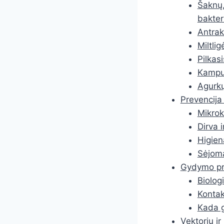
Šaknų,
bakter
Antra
Miltlig
Pilkasi
Kampuo
Agurkų
Prevencija 
Mikrok
Dirva 
Higiena
Sėjoma
Gydymo pri
Biolog
Kontakt
Kada g
Vektorių ir