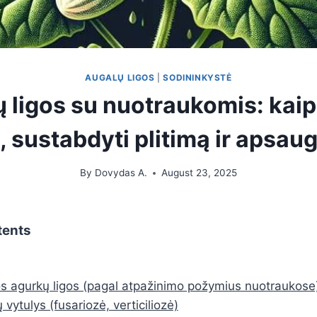
AUGALŲ LIGOS
|
SODININKYSTĖ
 ligos su nuotraukomis: kaip 
, sustabdyti plitimą ir apsaug
By
Dovydas A.
August 23, 2025
tents
s agurkų ligos (pagal atpažinimo požymius nuotraukose
 vytulys (fusariozė, verticiliozė)