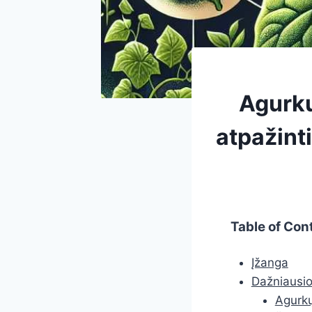
Agurkų
atpažinti
Table of Con
Įžanga
Dažniausio
Agurkų