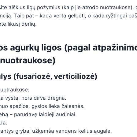
te aiškius ligų požymius (kaip jie atrodo nuotraukose),
enciją. Taip pat – kada verta gelbėti, o kada ryžtingai paš
 likusį derlių.
os agurkų ligos (pagal atpažinim
nuotraukose)
ys (fusariozė, verticiliozė)
nuotraukose:
a vysta, nors dirva drėgna.
nuo apačios, gyslos lieka žalesnės.
ebą – parudavę laidieji audiniai.
da:
nantys grybai užkemša vandens kelius augale.