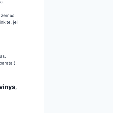
a.
i žemės.
nkite, jei
as.
paratai).
vinys,