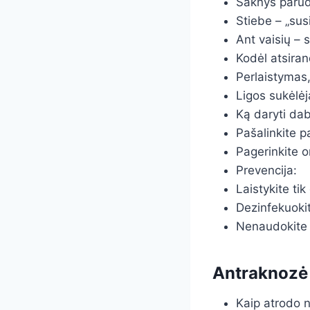
Šaknys parud
Stiebe – „sus
Ant vaisių – 
Kodėl atsiran
Perlaistymas,
Ligos sukėlėj
Ką daryti dab
Pašalinkite p
Pagerinkite or
Prevencija:
Laistykite tik
Dezinfekuokit
Nenaudokite š
Antraknozė
Kaip atrodo 