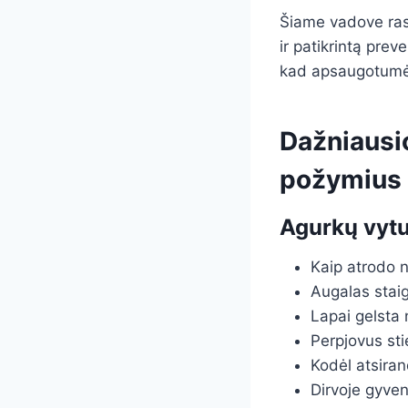
Šiame vadove rasi
ir patikrintą prev
kad apsaugotumėte
Dažniausi
požymius 
Agurkų vytul
Kaip atrodo 
Augalas staig
Lapai gelsta 
Perpjovus sti
Kodėl atsiran
Dirvoje gyve