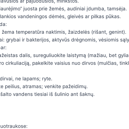
avusios ar pajuodusios, minkštos.
iaurėjimo“ juosta prie žemės, audiniai įdumba, tamsėja.
slankios vandeningos dėmės, gleivės ar pilkas pūkas.
da:
 žema temperatūra naktimis, žaizdelės (rišant, genint).
ai: grybai ir bakterijos, aktyvūs drėgnomis, vėsiomis sąl
ar:
ažeistas dalis, sureguliuokite laistymą (mažiau, bet gyliai
o cirkuliaciją, pakelkite vaisius nuo dirvos (mulčias, tinkl
 dirvai, ne lapams; ryte.
e peilius, atramas; venkite pažeidimų.
alto vandens tiesiai iš šulinio ant šaknų.
nuotraukose: