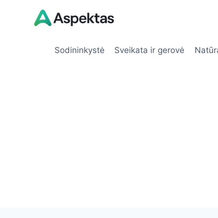
Skip
to
content
Sodininkystė
Sveikata ir gerovė
Natūr