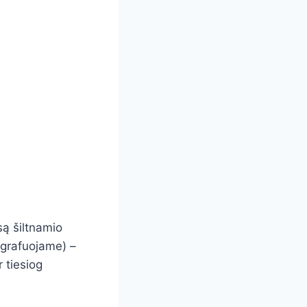
są šiltnamio
ografuojame) –
 tiesiog