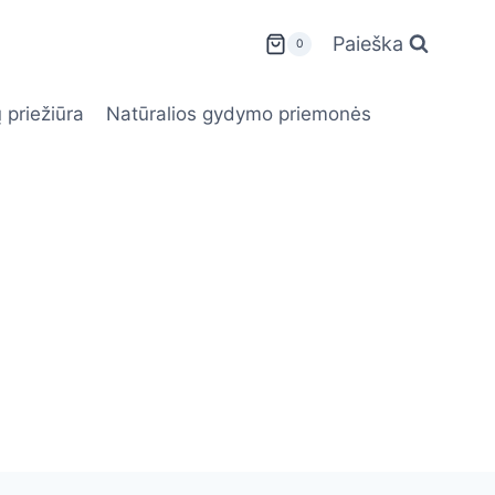
Paieška
0
 priežiūra
Natūralios gydymo priemonės