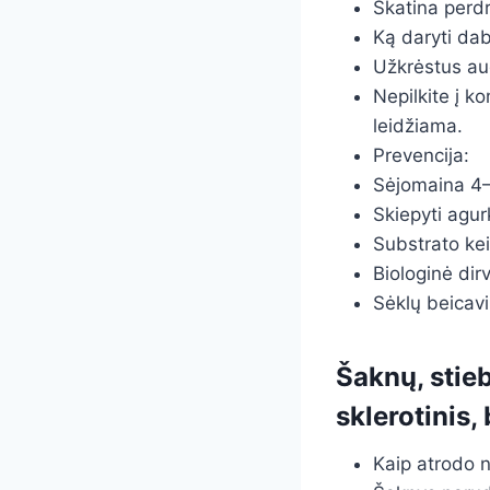
Skatina perd
Ką daryti dab
Užkrėstus au
Nepilkite į k
leidžiama.
Prevencija:
Sėjomaina 4–5
Skiepyti agur
Substrato kei
Biologinė dir
Sėklų beicavim
Šaknų, stieb
sklerotinis,
Kaip atrodo 