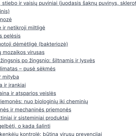
 stiebo ir vaisių puviniai (juodasis šaknų puvinys, sklerot
inis)
knozė
ė ir netikroji miltligė
s pelėsis
toji dėmėtligė (bakteriozė)
 mozaikos virusas
žingsnis po žingsnio: šiltnamis ir lysvės
limatas – pusė sėkmės
ir mityba
 ir įrankiai
ina ir atsparios veislės
emonės: nuo biologinių iki cheminių
inės ir mechaninės priemonės
iniai ir sisteminiai produktai
elbėti, o kada šalinti
 kenkėjų kontrolė: būtina virusų prevencijai