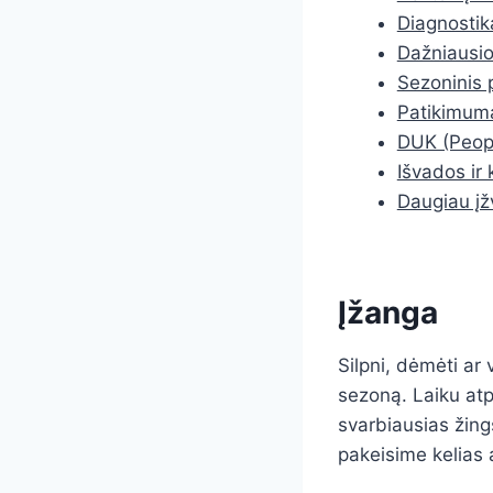
Diagnostik
Dažniausios
Sezoninis p
Patikimumas
DUK (Peopl
Išvados ir 
Daugiau įž
Įžanga
Silpni, dėmėti ar 
sezoną. Laiku atp
svarbiausias žing
pakeisime kelias